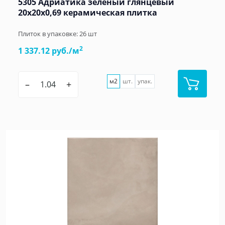
5305 Адриатика зелёный глянцевый
20x20x0,69 керамическая плитка
Плиток в упаковке:
26
шт
2
1 337.12 руб./м
м2
шт.
упак.
–
+