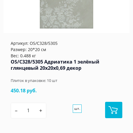
Артикул:
OS/C328/5305
Размер: 20*20 см
Вес: 0.488 кг
OS/C328/5305 Адриатика 1 зелёный
глянцевый 20x20x0,69 декор
Плиток в упаковке:
10
шт
450.18 руб.
шт.
–
+