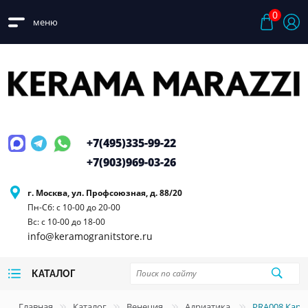
0
меню
+7(495)
335-99-22
+7(903)
969-03-26
г. Москва, ул. Профсоюзная, д. 88/20
Пн-Сб: с 10-00 до 20-00
Вс: с 10-00 до 18-00
info@keramogranitstore.ru
КАТАЛОГ
Главная
Каталог
Венеция
Адриатика
PRA008 Кара