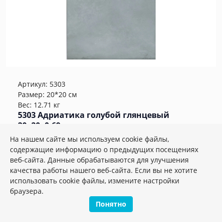
Артикул:
5303
Размер: 20*20 см
Вес: 12.71 кг
5303 Адриатика голубой глянцевый
20x20x0,69 керамическая плитка
На нашем сайте мы используем cookie файлы,
Плиток в упаковке:
26
шт
содержащие информацию о предыдущих посещениях
веб-сайта. Данные обрабатываются для улучшения
2
1 337.12 руб./м
качества работы нашего веб-сайта. Если вы не хотите
использовать cookie файлы, измените настройки
браузера.
м2
шт.
упак.
–
+
Понятно