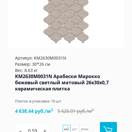
Артикул:
KM2630M0031N
Размер: 30*26 см
Вес: 8.63 кг
KM2630M0031N Арабески Марокко
бежевый светлый матовый 26x30x0,7
керамическая плитка
Плиток в упаковке:
10
шт
2
2
4 638.44 руб./м
5 626.01 руб./м
м2
шт.
упак.
–
+