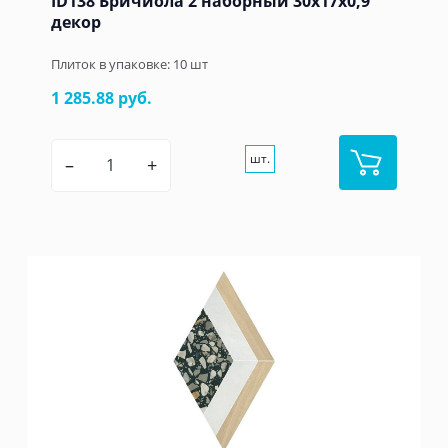
ID138 Бричиола 2 наборный 30х17x0,9
декор
Плиток в упаковке:
10
шт
1 285.88 руб.
шт.
–
+