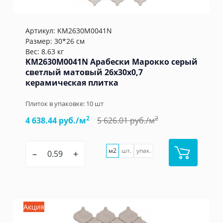
Артикул:
KM2630M0041N
Размер: 30*26 см
Вес: 8.63 кг
KM2630M0041N Арабески Марокко серый
светлый матовый 26x30x0,7
керамическая плитка
Плиток в упаковке:
10
шт
2
2
4 638.44 руб./м
5 626.01 руб./м
м2
шт.
упак.
–
+
Акция