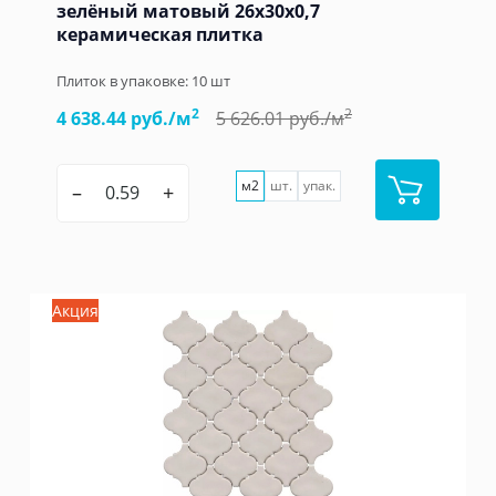
зелёный матовый 26x30x0,7
керамическая плитка
Плиток в упаковке:
10
шт
2
2
4 638.44 руб./м
5 626.01 руб./м
м2
шт.
упак.
–
+
Акция