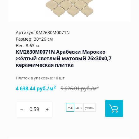
Артикул:
KM2630M0071N
Размер: 30*26 см
Вес: 8.63 кг
KM2630M0071N Арабески Марокко
жёлтый светлый матовый 26x30x0,7
керамическая плитка
Плиток в упаковке:
10
шт
2
2
4 638.44 руб./м
5 626.01 руб./м
м2
шт.
упак.
–
+