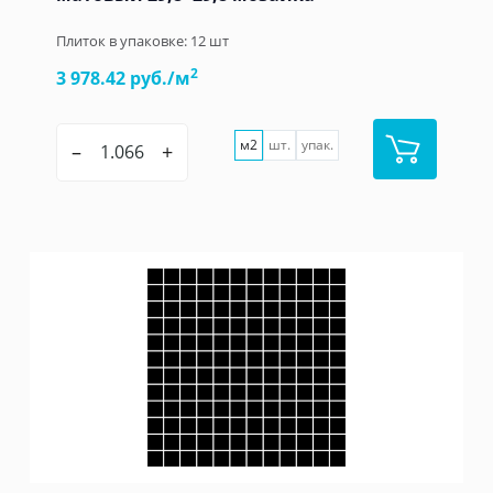
Плиток в упаковке:
12
шт
2
3 978.42 руб./м
м2
шт.
упак.
–
+