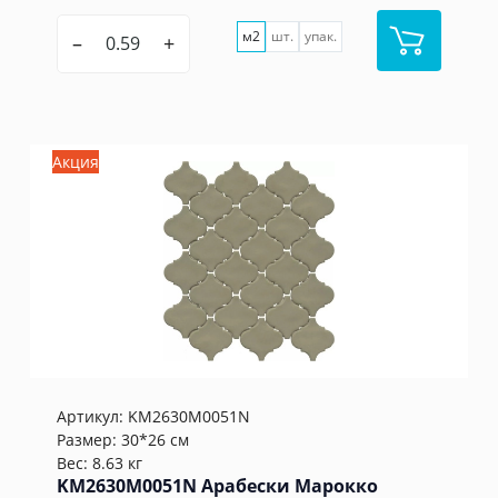
м2
шт.
упак.
–
+
Акция
Артикул:
KM2630M0051N
Размер: 30*26 см
Вес: 8.63 кг
KM2630M0051N Арабески Марокко