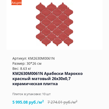
Акция
Артикул:
KM2630M0061N
Размер: 30*26 см
Вес: 8.63 кг
KM2630M0061N Арабески Марокко
красный матовый 26x30x0,7
керамическая плитка
Плиток в упаковке:
10
шт
2
2
5 995.08 руб./м
7 274.01 руб./м