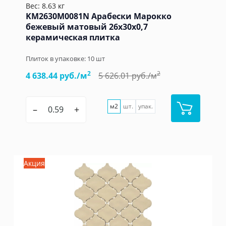
Вес: 8.63 кг
KM2630M0081N Арабески Марокко
бежевый матовый 26x30x0,7
керамическая плитка
Плиток в упаковке:
10
шт
2
2
4 638.44 руб./м
5 626.01 руб./м
м2
шт.
упак.
–
+
Акция