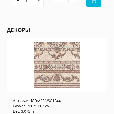
–
+
ДЕКОРЫ
Артикул:
HGD/A236/SG1544L
Размер: 40.2*40.2 см
Вес: 3.075 кг