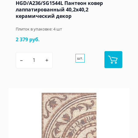
HGD/A236/SG1544L Пантеон ковер
лаппатированный 40,2x40,2
керамический декор
Плиток в упаковке:
4
шт
2 379 руб.
шт.
–
+