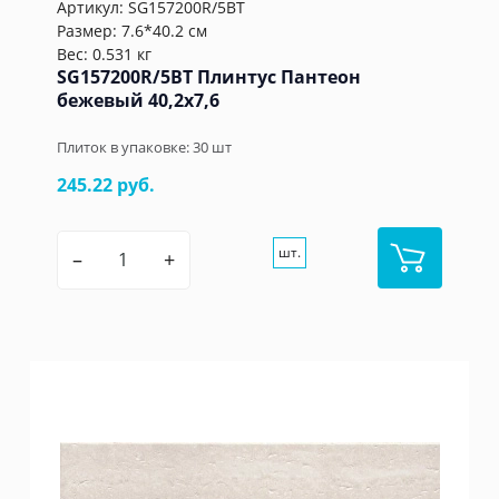
Артикул:
SG157200R/5BT
Размер: 7.6*40.2 см
Вес: 0.531 кг
SG157200R/5BT Плинтус Пантеон
бежевый 40,2x7,6
Плиток в упаковке:
30
шт
245.22 руб.
шт.
–
+