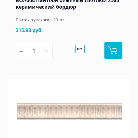
BOA004 Пантеон бежевый светлый 25x4
керамический бордюр
Плиток в упаковке:
20
шт
315.98 руб.
шт.
–
+