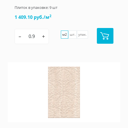
Плиток в упаковке:
9
шт
2
1 409.10 руб./м
м2
шт.
упак.
–
+