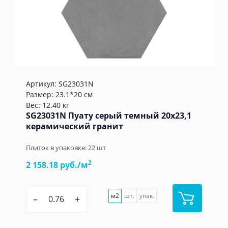
Артикул:
SG23031N
Размер: 23.1*20 см
Вес: 12.40 кг
SG23031N Пуату серый темный 20x23,1
керамический гранит
Плиток в упаковке:
22
шт
2
2 158.18 руб./м
м2
шт.
упак.
–
+