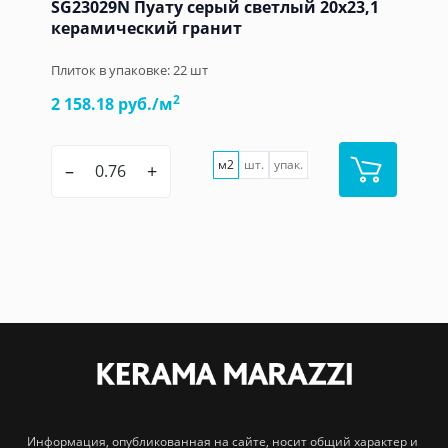
SG23029N Пуату серый светлый 20x23,1
керамический гранит
Плиток в упаковке:
22
шт
2
2 158.18 руб./м
м2
шт.
упак.
–
+
Информация, опубликованная на сайте, носит общий характер и