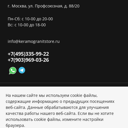
г. Москва, ул. Профсоюзная, д. 88/20
Пн-Сб: с 10-00 до 20-00
Вс: с 10-00 до 18-00
info@keramogranitstore.ru
+7(495)
335-99-22
+7(903)
969-03-26
На нашем сайте мы используем cookie файлы,
содержащие информацию о предыдущих посещениях
веб-сайта. Данные обрабатываются для улучшения
Политика ПД
качества работы нашего веб-сайта. Если вы не хотите
использовать cookie файлы, измените настройки
Copyright © 2026 Kerama Marazzi
браузера.