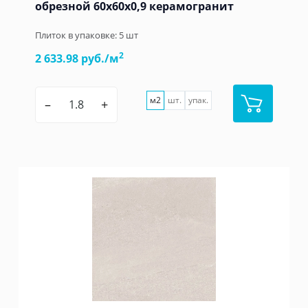
обрезной 60x60x0,9 керамогранит
Плиток в упаковке:
5
шт
2
2 633.98 руб./м
м2
шт.
упак.
–
+