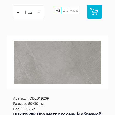
м2
шт.
упак.
–
+
Артикул:
DD201920R
Размер: 60*30 см
Вес: 33.97 кг
DD201920R Про Матрикс серый обрезной