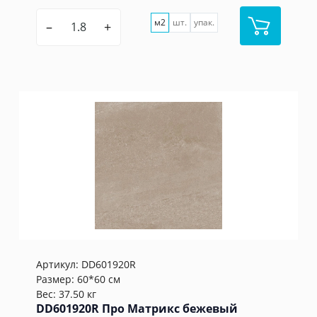
м2
шт.
упак.
–
+
Артикул:
DD601920R
Размер: 60*60 см
Вес: 37.50 кг
DD601920R Про Матрикс бежевый