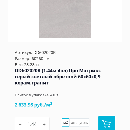
Артикул:
DD602020R
Размер: 60*60 см
Вес: 28.28 кг
DD602020R (1.44м 4пл) Про Матрикс
серый светлый обрезной 60x60x0,9
керам.гранит
Плиток в упаковке:
4
шт
2
2 633.98 руб./м
м2
шт.
упак.
–
+