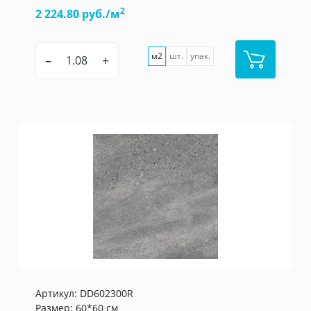
2
2 224.80 руб./м
м2
шт.
упак.
–
+
Артикул:
DD602300R
Размер: 60*60 см