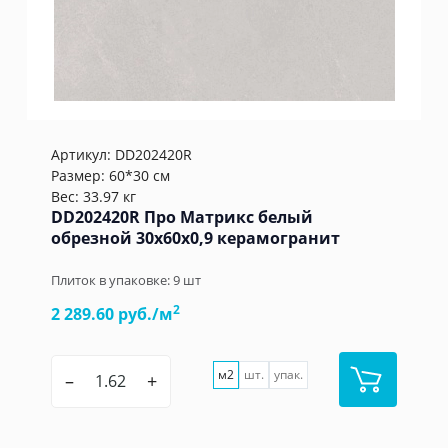
Артикул:
DD202420R
Размер: 60*30 см
Вес: 33.97 кг
DD202420R Про Матрикс белый
обрезной 30x60x0,9 керамогранит
Плиток в упаковке:
9
шт
2
2 289.60 руб./м
м2
шт.
упак.
–
+