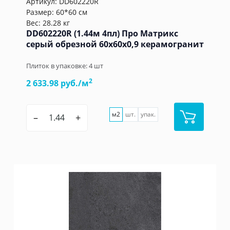
Артикул:
DD602220R
Размер: 60*60 см
Вес: 28.28 кг
DD602220R (1.44м 4пл) Про Матрикс
серый обрезной 60x60x0,9 керамогранит
Плиток в упаковке:
4
шт
2
2 633.98 руб./м
м2
шт.
упак.
–
+