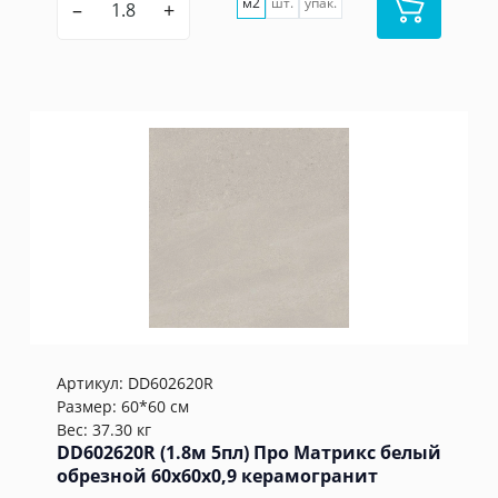
м2
шт.
упак.
–
+
Артикул:
DD602620R
Размер: 60*60 см
Вес: 37.30 кг
DD602620R (1.8м 5пл) Про Матрикс белый
обрезной 60x60x0,9 керамогранит