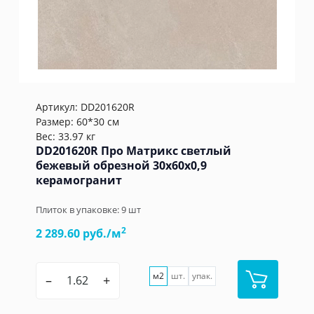
Артикул:
DD201620R
Размер: 60*30 см
Вес: 33.97 кг
DD201620R Про Матрикс светлый
бежевый обрезной 30x60x0,9
керамогранит
Плиток в упаковке:
9
шт
2
2 289.60 руб./м
м2
шт.
упак.
–
+