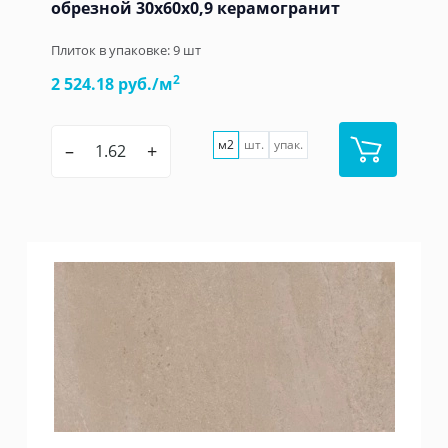
обрезной 30x60x0,9 керамогранит
Плиток в упаковке:
9
шт
2
2 524.18 руб./м
м2
шт.
упак.
–
+