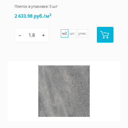
Плиток в упаковке:
5
шт
2
2 633.98 руб./м
м2
шт.
упак.
–
+