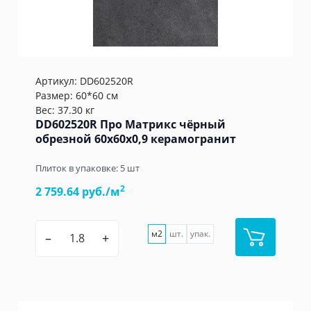
Артикул:
DD602520R
Размер: 60*60 см
Вес: 37.30 кг
DD602520R Про Матрикс чёрный
обрезной 60x60x0,9 керамогранит
Плиток в упаковке:
5
шт
2
2 759.64 руб./м
м2
шт.
упак.
–
+