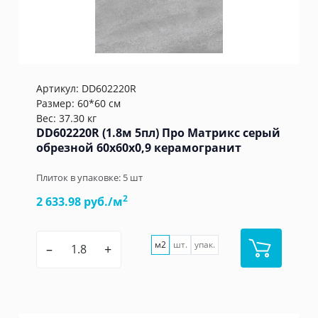
Артикул:
DD602220R
Размер: 60*60 см
Вес: 37.30 кг
DD602220R (1.8м 5пл) Про Матрикс серый
обрезной 60x60x0,9 керамогранит
Плиток в упаковке:
5
шт
2
2 633.98 руб./м
м2
шт.
упак.
–
+