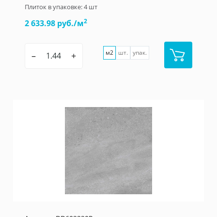
Плиток в упаковке:
4
шт
2
2 633.98 руб./м
м2
шт.
упак.
–
+