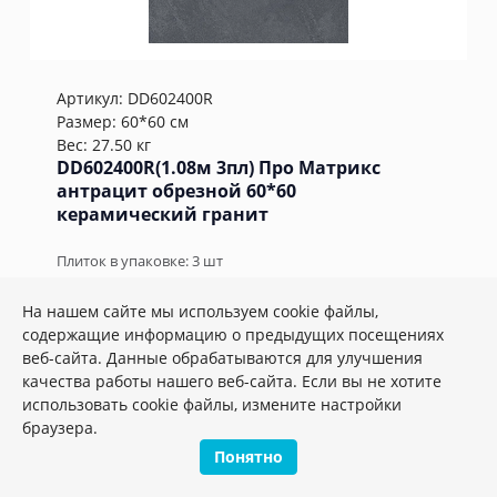
Артикул:
DD602400R
Размер: 60*60 см
Вес: 27.50 кг
DD602400R(1.08м 3пл) Про Матрикс
антрацит обрезной 60*60
керамический гранит
Плиток в упаковке:
3
шт
2
1 999.20 руб./м
На нашем сайте мы используем cookie файлы,
содержащие информацию о предыдущих посещениях
веб-сайта. Данные обрабатываются для улучшения
м2
шт.
упак.
–
+
качества работы нашего веб-сайта. Если вы не хотите
использовать cookie файлы, измените настройки
браузера.
Понятно