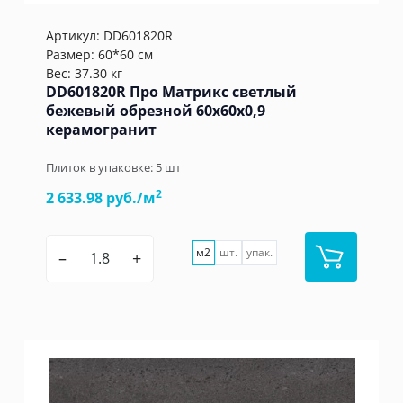
Артикул:
DD601820R
Размер: 60*60 см
Вес: 37.30 кг
DD601820R Про Матрикс светлый
бежевый обрезной 60x60x0,9
керамогранит
Плиток в упаковке:
5
шт
2
2 633.98 руб./м
м2
шт.
упак.
–
+