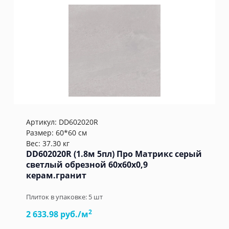
Артикул:
DD602020R
Размер: 60*60 см
Вес: 37.30 кг
DD602020R (1.8м 5пл) Про Матрикс серый
светлый обрезной 60x60x0,9
керам.гранит
Плиток в упаковке:
5
шт
2
2 633.98 руб./м