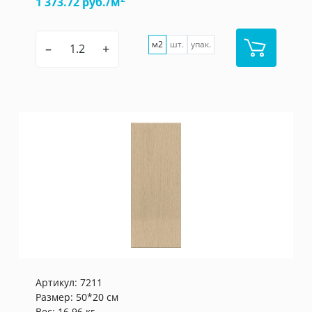
1 373.72 руб./м
м2
шт.
упак.
–
+
Артикул:
7211
Размер: 50*20 см
Вес: 16.96 кг