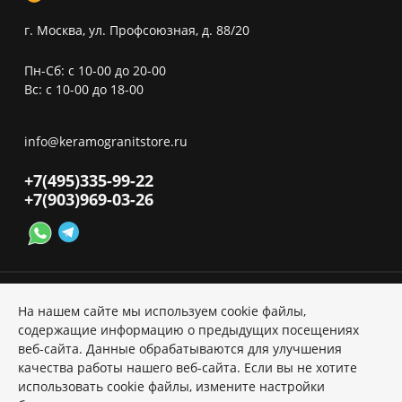
г. Москва, ул. Профсоюзная, д. 88/20
Пн-Сб: с 10-00 до 20-00
Вс: с 10-00 до 18-00
info@keramogranitstore.ru
+7(495)
335-99-22
+7(903)
969-03-26
На нашем сайте мы используем cookie файлы,
содержащие информацию о предыдущих посещениях
веб-сайта. Данные обрабатываются для улучшения
Политика ПД
качества работы нашего веб-сайта. Если вы не хотите
использовать cookie файлы, измените настройки