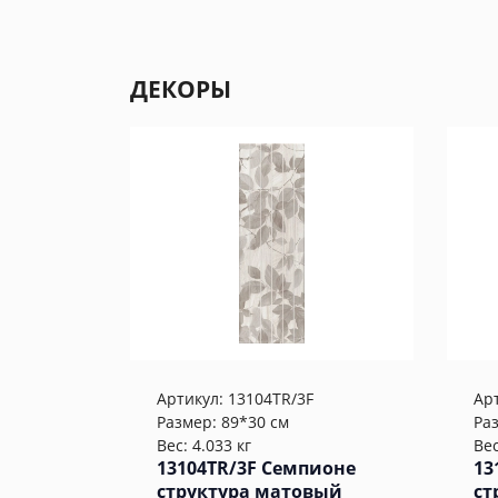
ДЕКОРЫ
Артикул:
13104TR/3F
Ар
Размер: 89*30 см
Ра
Вес: 4.033 кг
Вес
13104TR/3F Семпионе
13
структура матовый
ст