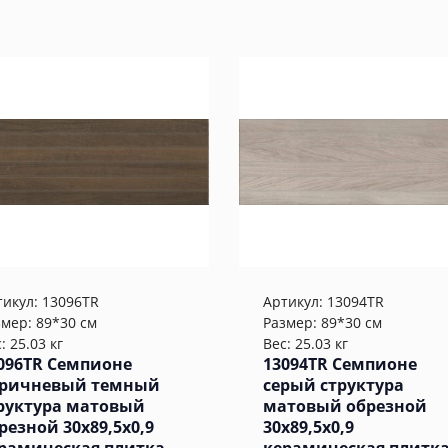
тикул:
13096TR
Артикул:
13094TR
змер: 89*30 см
Размер: 89*30 см
: 25.03 кг
Вес: 25.03 кг
096TR Семпионе
13094TR Семпионе
ричневый темный
серый структура
руктура матовый
матовый обрезной
резной 30x89,5x0,9
30x89,5x0,9