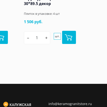
30*89.5 декор
Плиток в упаковке:
4
шт
1 506 руб.
шт.
–
+
info@keramogranitstore.ru
КАЛУЖСКАЯ