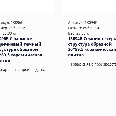
тикул:
13096R
Артикул:
13094R
змер: 89*30 см
Размер: 89*30 см
: 25.33 кг
Вес: 25.33 кг
096R Семпионе
13094R Семпионе сер
ричневый темный
структура обрезной
руктура обрезной
30*89.5 керамическая
*89.5 керамическая
плитка
итка
Товар снят с производст
овар снят с производства