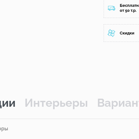
Бесплатн
от 50 т.р.
Скидки
ции
Интерьеры
Вариан
оры