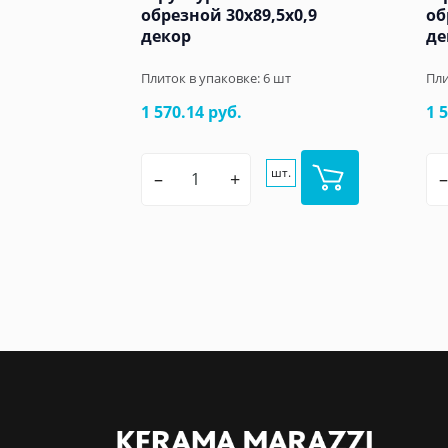
обрезной 30x89,5x0,9
об
декор
де
Плиток в упаковке:
6
шт
Пли
1 570.14 руб.
1 
шт.
–
+
–