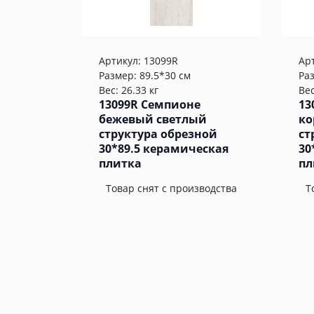
Артикул:
13099R
Ар
Размер: 89.5*30 см
Ра
Вес: 26.33 кг
Вес
13099R Семпионе
13
бежевый светлый
ко
структура обрезной
ст
30*89.5 керамическая
30
плитка
пл
Товар снят с производства
Т