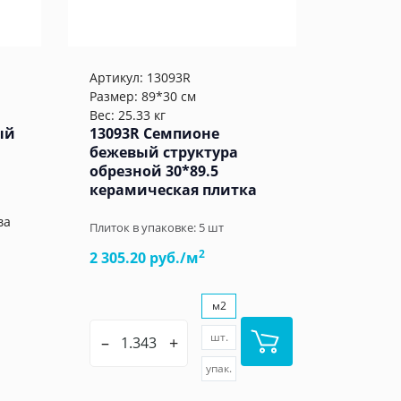
Артикул:
13093R
Размер: 89*30 см
Вес: 25.33 кг
ый
13093R Семпионе
бежевый структура
обрезной 30*89.5
керамическая плитка
ва
Плиток в упаковке:
5
шт
2
2 305.20 руб./м
м2
шт.
–
+
упак.