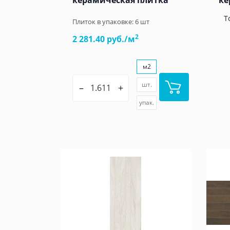
керамическая плитка
ке
Т
Плиток в упаковке:
6
шт
2
2 281.40 руб./м
м2
шт.
–
+
упак.