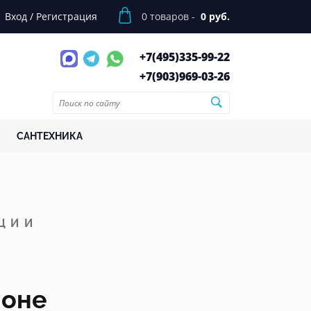
Вход
/
Регистрация
0
товаров -
0 руб.
+7(495)
335-99-22
+7(903)
969-03-26
САНТЕХНИКА
ЦИИ
оне