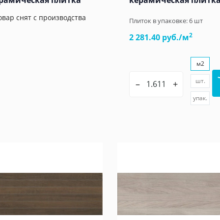
рамическая плитка
керамическая плитк
овар снят с производства
Плиток в упаковке:
6
шт
2
2 281.40 руб./м
м2
шт.
–
+
упак.