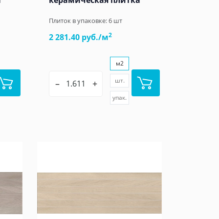
а
керамическая плитка
Плиток в упаковке:
6
шт
2
2 281.40 руб./м
м2
шт.
–
+
упак.