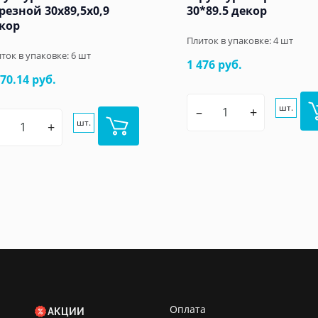
резной 30x89,5x0,9
30*89.5 декор
кор
Плиток в упаковке:
4
шт
ток в упаковке:
6
шт
1 476 руб.
570.14 руб.
шт.
–
+
шт.
+
Оплата
АКЦИИ