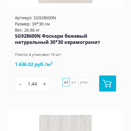
Артикул:
SG928600N
Размер: 30*30 см
Вес: 26.86 кг
SG928600N Фоскари бежевый
натуральный 30*30 керамогранит
Плиток в упаковке:
16
шт
2
1 636.02 руб./м
м2
шт.
упак.
–
+