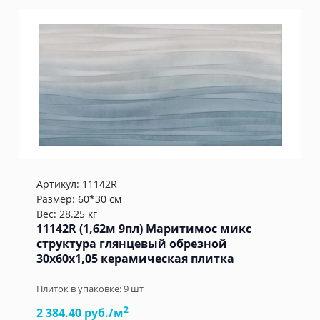
Артикул:
11142R
Размер: 60*30 см
Вес: 28.25 кг
11142R (1,62м 9пл) Маритимос микс
структура глянцевый обрезной
30x60x1,05 керамическая плитка
Плиток в упаковке:
9
шт
2
2 384.40 руб./м