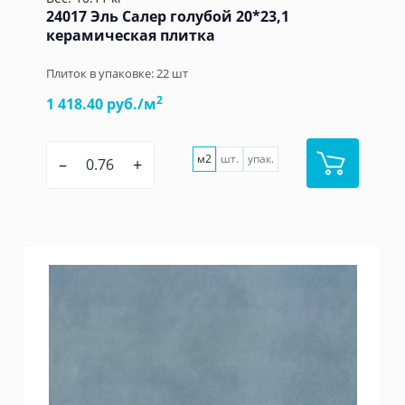
24017 Эль Салер голубой 20*23,1
керамическая плитка
Плиток в упаковке:
22
шт
2
1 418.40 руб./м
м2
шт.
упак.
–
+