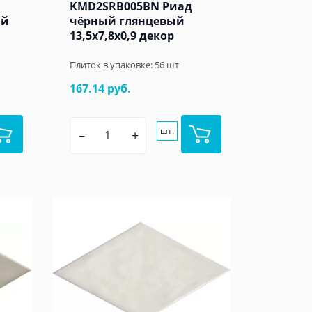
KMD2SRB005BN Риад
ый
чёрный глянцевый
13,5x7,8x0,9 декор
Плиток в упаковке:
56
шт
167.14 руб.
шт.
–
+