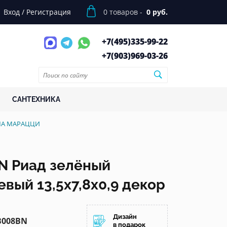
Вход
/
Регистрация
0
товаров -
0 руб.
+7(495)
335-99-22
+7(903)
969-03-26
САНТЕХНИКА
РАМА МАРАЦЦИ
 Риад зелёный
вый 13,5x7,8x0,9 декор
Дизайн
B008BN
в подарок