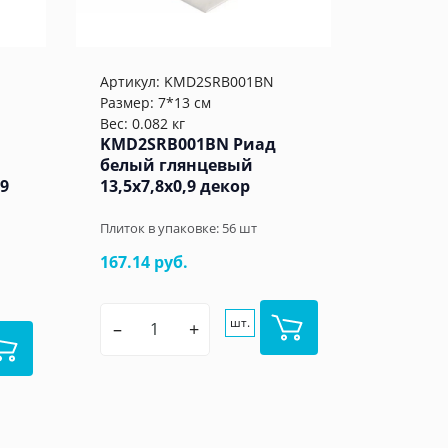
Артикул:
KMD2SRB001BN
Размер: 7*13 см
Вес: 0.082 кг
KMD2SRB001BN Риад
белый глянцевый
,9
13,5x7,8x0,9 декор
Плиток в упаковке:
56
шт
167.14 руб.
шт.
–
+