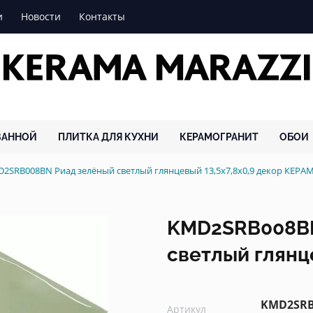
и
Новости
Контакты
ВАННОЙ
ПЛИТКА ДЛЯ КУХНИ
КЕРАМОГРАНИТ
ОБОИ
2SRB008BN Риад зелёный светлый глянцевый 13,5x7,8x0,9 декор КЕ
KMD2SRB008BN
светлый глянце
KMD2SR
Артикул