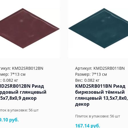
тикул:
KMD2SRB012BN
Артикул:
KMD2SRB011BN
змер: 7*13 см
Размер: 7*13 см
: 0.082 кг
Вес: 0.082 кг
D2SRB012BN Риад
KMD2SRB011BN Риад
рдовый глянцевый
бирюзовый тёмный
,5x7,8x0,9 декор
глянцевый 13,5x7,8x0
декор
ток в упаковке:
56
шт
Плиток в упаковке:
56
шт
9.10 руб.
167.14 руб.