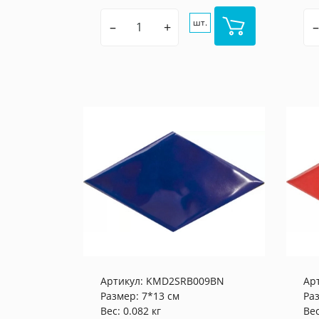
шт.
–
+
–
Артикул:
KMD2SRB009BN
Ар
Размер: 7*13 см
Ра
Вес: 0.082 кг
Вес