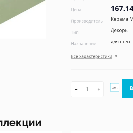
167.14
Цена
Керама 
Производитель
Декоры
Тип
для стен
Назначение
Все характеристики
шт.
–
+
ллекции