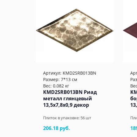
Артикул:
KMD2SRB013BN
Ар
Размер: 7*13 см
Ра
Вес: 0.082 кг
Вес
KMD2SRB013BN Риад
KM
металл глянцевый
бо
13,5x7,8x0,9 декор
13
Плиток в упаковке:
56
шт
Пли
206.18 руб.
18