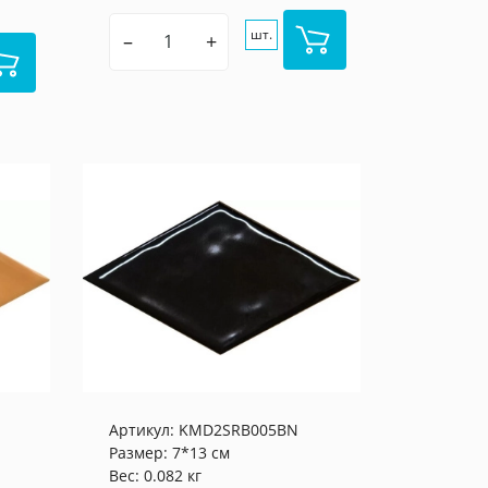
шт.
–
+
Артикул:
KMD2SRB005BN
Размер: 7*13 см
Вес: 0.082 кг