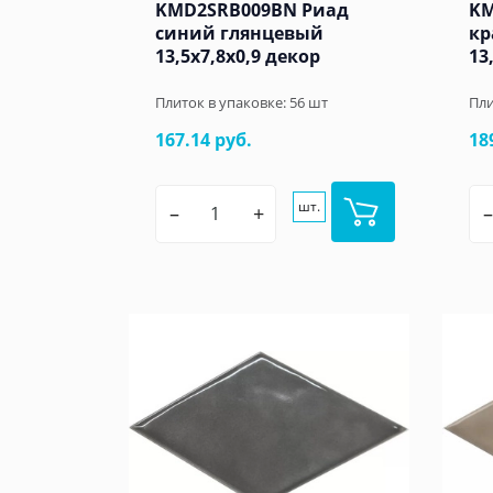
KMD2SRB009BN Риад
KM
синий глянцевый
кр
13,5x7,8x0,9 декор
13
Плиток в упаковке:
56
шт
Пли
167.14 руб.
18
шт.
–
+
–