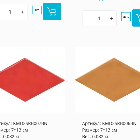
шт.
+
шт.
–
+
тикул:
KMD2SRB007BN
Артикул:
KMD2SRB006BN
змер: 7*13 см
Размер: 7*13 см
: 0.082 кг
Вес: 0.082 кг