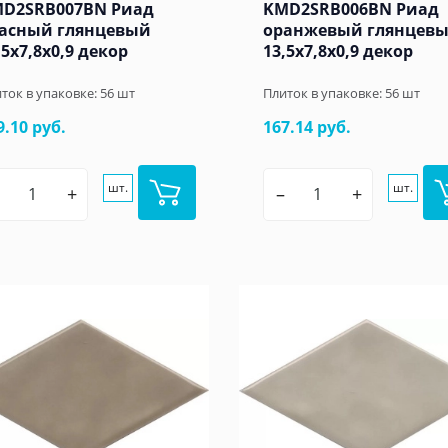
D2SRB007BN Риад
KMD2SRB006BN Риад
асный глянцевый
оранжевый глянцев
,5x7,8x0,9 декор
13,5x7,8x0,9 декор
ток в упаковке:
56
шт
Плиток в упаковке:
56
шт
9.10 руб.
167.14 руб.
шт.
шт.
+
–
+