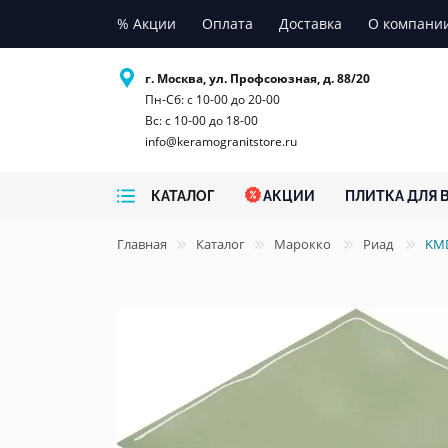
% Акции
Оплата
Доставка
О компани
г. Москва, ул. Профсоюзная, д. 88/20
Пн-Сб: с 10-00 до 20-00
Вс: с 10-00 до 18-00
info@keramogranitstore.ru
КАТАЛОГ
АКЦИИ
ПЛИТКА ДЛЯ 
Главная
Каталог
Марокко
Риад
KMD