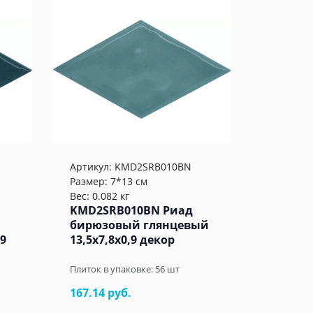
Артикул:
KMD2SRB010BN
Размер: 7*13 см
Вес: 0.082 кг
KMD2SRB010BN Риад
бирюзовый глянцевый
,9
13,5x7,8x0,9 декор
Плиток в упаковке:
56
шт
167.14 руб.