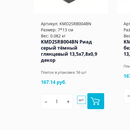
Артикул:
KMD2SRB004BN
Ар
Размер: 7*13 см
Ра
Вес: 0.082 кг
Вес
KMD2SRB004BN Риад
KM
серый тёмный
бе
глянцевый 13,5x7,8x0,9
13
декор
Пли
Плиток в упаковке:
56
шт
16
167.14 руб.
–
шт.
–
+