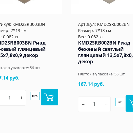
тикул:
KMD2SRB003BN
Артикул:
KMD2SRB002BN
змер: 7*13 см
Размер: 7*13 см
: 0.082 кг
Вес: 0.082 кг
D2SRB003BN Риад
KMD2SRB002BN Риад
жевый глянцевый
бежевый светлый
,5x7,8x0,9 декор
глянцевый 13,5x7,8x0
декор
ток в упаковке:
56
шт
Плиток в упаковке:
56
шт
7.14 руб.
167.14 руб.
шт.
+
шт.
–
+