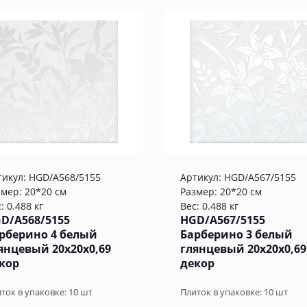
тикул:
HGD/A568/5155
Артикул:
HGD/A567/5155
змер: 20*20 см
Размер: 20*20 см
: 0.488 кг
Вес: 0.488 кг
D/A568/5155
HGD/A567/5155
рберино 4 белый
Барберино 3 белый
янцевый 20x20x0,69
глянцевый 20x20x0,69
кор
декор
ток в упаковке:
10
шт
Плиток в упаковке:
10
шт