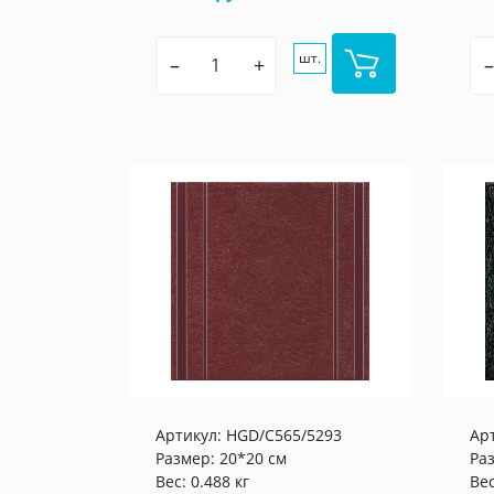
шт.
–
+
–
Артикул:
HGD/C565/5293
Ар
Размер: 20*20 см
Ра
Вес: 0.488 кг
Вес