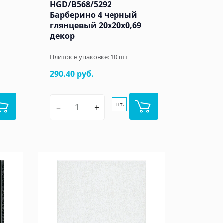
HGD/B568/5292
Барберино 4 черный
глянцевый 20x20x0,69
декор
Плиток в упаковке:
10
шт
290.40 руб.
шт.
–
+