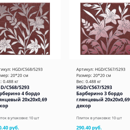
тикул:
HGD/C568/5293
Артикул:
HGD/C567/5293
змер: 20*20 см
Размер: 20*20 см
: 0.488 кг
Вес: 0.488 кг
D/C568/5293
HGD/C567/5293
рберино 4 бордо
Барберино 3 бордо
янцевый 20x20x0,69
глянцевый 20x20x0,69
кор
декор
ток в упаковке:
10
шт
Плиток в упаковке:
10
шт
0.40 руб.
290.40 руб.