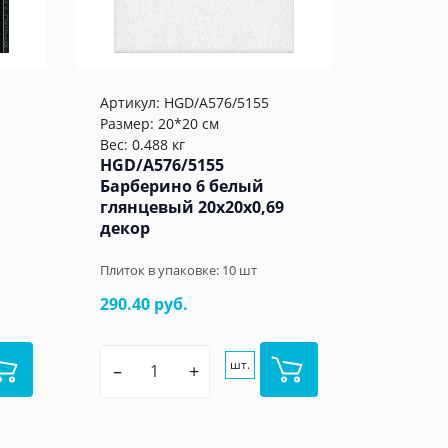
Артикул:
HGD/A576/5155
Размер: 20*20 см
Вес: 0.488 кг
HGD/A576/5155
Барберино 6 белый
глянцевый 20x20x0,69
декор
Плиток в упаковке:
10
шт
290.40 руб.
шт.
–
+