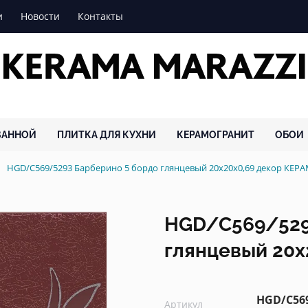
и
Новости
Контакты
ВАННОЙ
ПЛИТКА ДЛЯ КУХНИ
КЕРАМОГРАНИТ
ОБОИ
HGD/C569/5293 Барберино 5 бордо глянцевый 20x20x0,69 декор КЕ
HGD/C569/529
глянцевый 20x
HGD/C56
Артикул