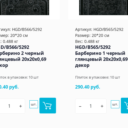
тикул:
HGD/B566/5292
Артикул:
HGD/B565/5292
змер: 20*20 см
Размер: 20*20 см
: 0.488 кг
Вес: 0.488 кг
D/B566/5292
HGD/B565/5292
рберино 2 черный
Барберино 1 черный
янцевый 20x20x0,69
глянцевый 20x20x0,69
кор
декор
ток в упаковке:
10
шт
Плиток в упаковке:
10
шт
0.40 руб.
290.40 руб.
шт.
шт.
+
–
+