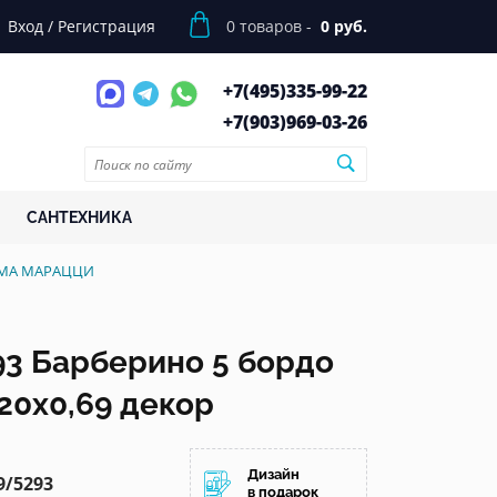
Вход
/
Регистрация
0
товаров -
0 руб.
+7(495)
335-99-22
+7(903)
969-03-26
САНТЕХНИКА
РАМА МАРАЦЦИ
3 Барберино 5 бордо
20x0,69 декор
Дизайн
9/5293
в подарок