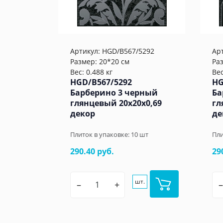
Артикул:
HGD/B567/5292
Ар
Размер: 20*20 см
Ра
Вес: 0.488 кг
Вес
HGD/B567/5292
HG
Барберино 3 черный
Ба
глянцевый 20x20x0,69
гл
декор
де
Плиток в упаковке:
10
шт
Пли
290.40 руб.
29
шт.
–
+
–