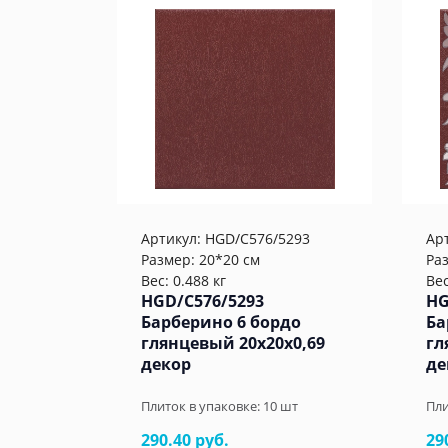
Артикул:
HGD/C576/5293
Ар
Размер: 20*20 см
Ра
Вес: 0.488 кг
Вес
HGD/C576/5293
HG
Барберино 6 бордо
Ба
глянцевый 20x20x0,69
гл
декор
де
Плиток в упаковке:
10
шт
Пли
290.40 руб.
29