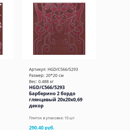
Артикул:
HGD/C566/5293
Размер: 20*20 см
Вес: 0.488 кг
HGD/C566/5293
Барберино 2 бордо
глянцевый 20x20x0,69
декор
Плиток в упаковке:
10
шт
290.40 руб.