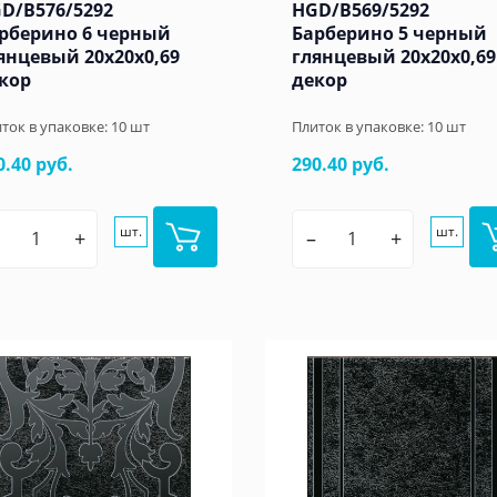
D/B576/5292
HGD/B569/5292
рберино 6 черный
Барберино 5 черный
янцевый 20x20x0,69
глянцевый 20x20x0,69
кор
декор
ток в упаковке:
10
шт
Плиток в упаковке:
10
шт
0.40 руб.
290.40 руб.
шт.
шт.
+
–
+