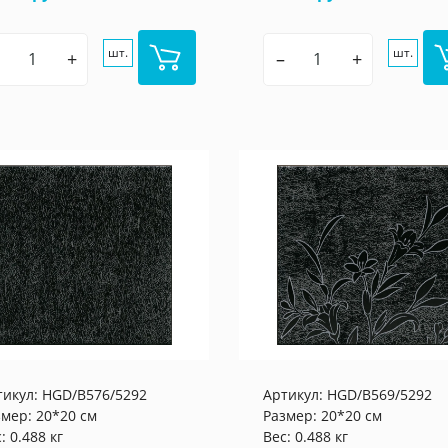
шт.
шт.
+
–
+
тикул:
HGD/B576/5292
Артикул:
HGD/B569/5292
змер: 20*20 см
Размер: 20*20 см
: 0.488 кг
Вес: 0.488 кг