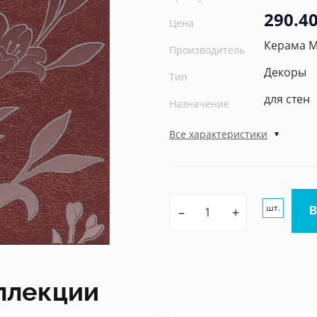
290.40
Цена
Керама 
Производитель
Декоры
Тип
для стен
Назначение
Все характеристики
шт.
–
+
ллекции