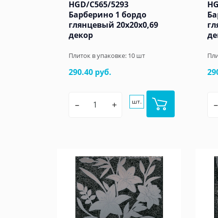
HGD/C565/5293
HG
Барберино 1 бордо
Ба
глянцевый 20x20x0,69
гл
декор
де
Плиток в упаковке:
10
шт
Пли
290.40 руб.
29
шт.
–
+
–