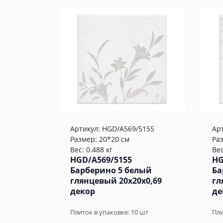
Артикул:
HGD/A569/5155
Ар
Размер: 20*20 см
Ра
Вес: 0.488 кг
Вес
HGD/A569/5155
HG
Барберино 5 белый
Ба
глянцевый 20x20x0,69
гл
декор
де
Плиток в упаковке:
10
шт
Пли