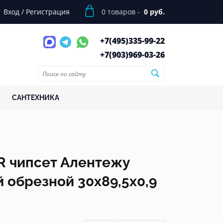
Вход
/
Регистрация
0
товаров -
0 руб.
+7(495)
335-99-22
+7(903)
969-03-26
САНТЕХНИКА
 чипсет Алентежу
 обрезной 30x89,5x0,9