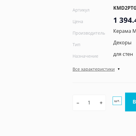
KMD2PTG
Артикул
1 394.
Цена
Керама 
Производитель
Декоры
Тип
для стен
Назначение
Все характеристики
шт.
–
+