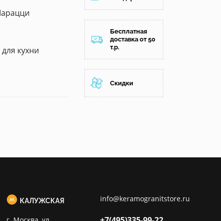
Марацци
Бесплатная
доставка от 50
т.р.
/ для кухни
Скидки
info@keramogranitstore.ru
КАЛУЖСКАЯ
+7(495)
335-99-22
г. Москва, ул.