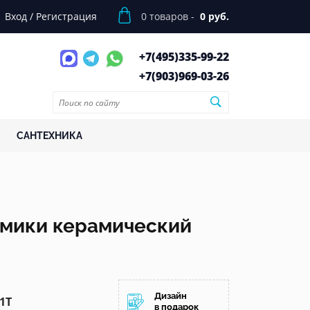
Вход
/
Регистрация
0
товаров -
0 руб.
+7(495)
335-99-22
+7(903)
969-03-26
САНТЕХНИКА
омики керамический
Дизайн
1T
в подарок