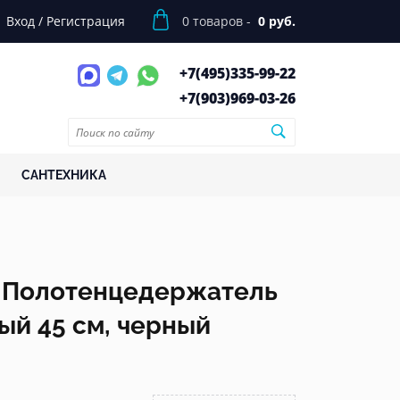
Вход
/
Регистрация
0
товаров -
0 руб.
+7(495)
335-99-22
+7(903)
969-03-26
САНТЕХНИКА
M Полотенцедержатель
ый 45 см, черный