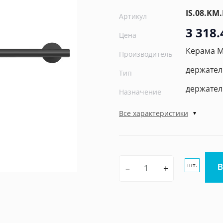
IS.08.KM
Артикул
3 318.
Цена
Керама 
Производитель
держател
Тип
держател
Назначение
Все характеристики
шт.
–
+