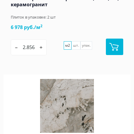
керамогранит
Плиток в упаковке:
2
шт
2
6 978 руб./м
м2
шт.
упак.
–
+