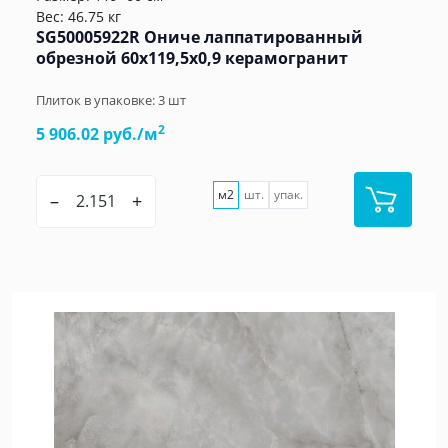
Вес: 46.75 кг
SG50005922R Ониче лаппатированный
обрезной 60x119,5x0,9 керамогранит
Плиток в упаковке:
3
шт
2
5 906.02 руб./м
м2
шт.
упак.
–
+