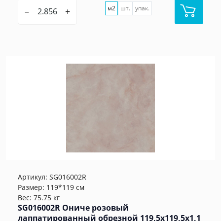
м2
шт.
упак.
–
+
Артикул:
SG016002R
Размер: 119*119 см
Вес: 75.75 кг
SG016002R Ониче розовый
лаппатированный обрезной 119,5x119,5x1,1