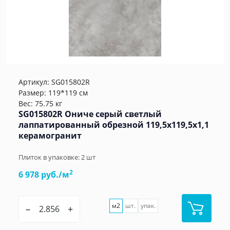
Артикул:
SG015802R
Размер: 119*119 см
Вес: 75.75 кг
SG015802R Ониче серый светлый
лаппатированный обрезной 119,5x119,5x1,1
керамогранит
Плиток в упаковке:
2
шт
2
6 978 руб./м
м2
шт.
упак.
–
+