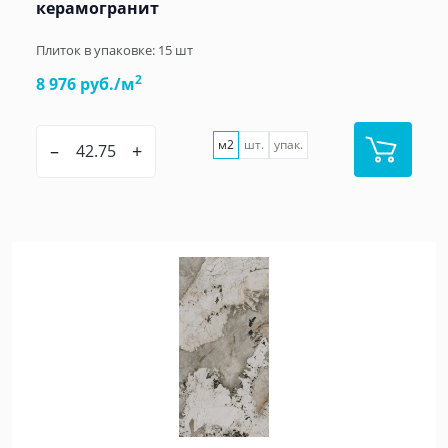
керамогранит
Плиток в упаковке:
15
шт
2
8 976 руб./м
м2
шт.
упак.
–
+