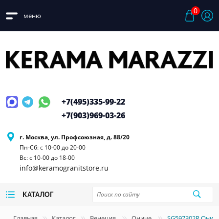
0
меню
+7(495)
335-99-22
+7(903)
969-03-26
г. Москва, ул. Профсоюзная, д. 88/20
Пн-Сб: с 10-00 до 20-00
Вс: с 10-00 до 18-00
info@keramogranitstore.ru
КАТАЛОГ
Главная
Каталог
Венеция
Ониче
SG597302R Онич