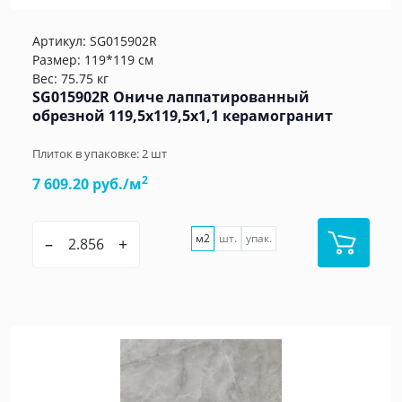
Артикул:
SG015902R
Размер: 119*119 см
Вес: 75.75 кг
SG015902R Ониче лаппатированный
обрезной 119,5x119,5x1,1 керамогранит
Плиток в упаковке:
2
шт
2
7 609.20 руб./м
м2
шт.
упак.
–
+