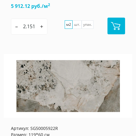
2
5 912.12 руб./м
м2
шт.
упак.
–
+
Артикул:
SG50005922R
Размер: 119*60 см