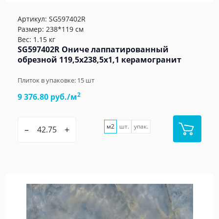
Артикул:
SG597402R
Размер: 238*119 см
Вес: 1.15 кг
SG597402R Ониче лаппатированный
обрезной 119,5x238,5x1,1 керамогранит
Плиток в упаковке:
15
шт
2
9 376.80 руб./м
м2
шт.
упак.
–
+