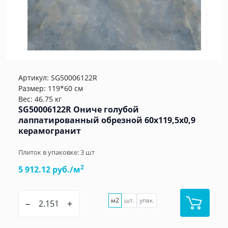
Артикул:
SG50006122R
Размер: 119*60 см
Вес: 46.75 кг
SG50006122R Ониче голубой
лаппатированный обрезной 60x119,5x0,9
керамогранит
Плиток в упаковке:
3
шт
2
5 912.12 руб./м
м2
шт.
упак.
–
+