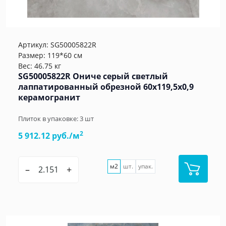
Артикул:
SG50005822R
Размер: 119*60 см
Вес: 46.75 кг
SG50005822R Ониче серый светлый
лаппатированный обрезной 60x119,5x0,9
керамогранит
Плиток в упаковке:
3
шт
2
5 912.12 руб./м
м2
шт.
упак.
–
+