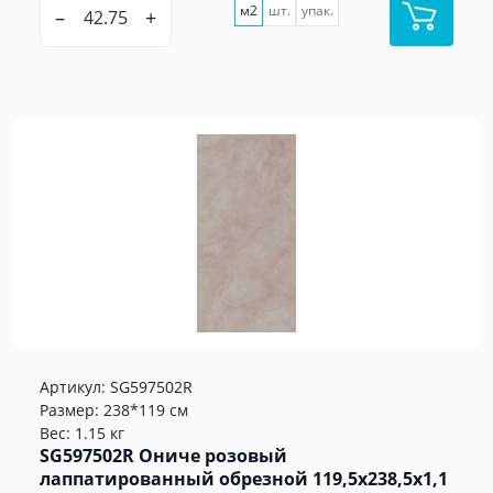
м2
шт.
упак.
–
+
Артикул:
SG597502R
Размер: 238*119 см
Вес: 1.15 кг
SG597502R Ониче розовый
лаппатированный обрезной 119,5x238,5x1,1