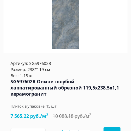
Артикул:
SG597602R
Размер: 238*119 см
Вес: 1.15 кг
SG597602R Ониче голубой
лаппатированный обрезной 119,5x238,5x1,1
керамогранит
Плиток в упаковке:
15
шт
2
2
7 565.22 руб./м
10 088.18 руб./м