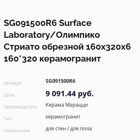
SG091500R6 Surface
Laboratory/Олимпико
Стриато обрезной 160x320х6
160*320 керамогранит
SG091500R6
Артикул
9 091.44 руб.
Цена
Керама Марацци
Производитель
керамогранит
Тип
для стен / для пола
Назначение