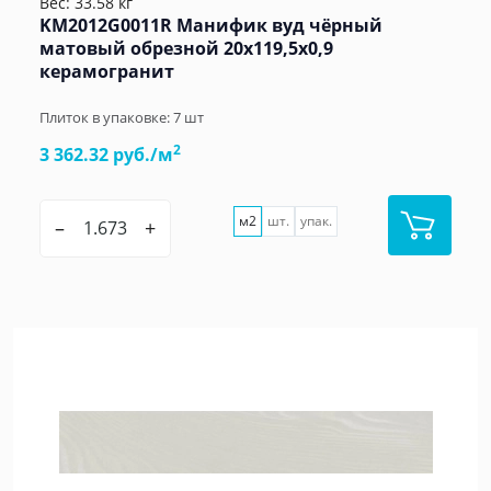
Вес: 33.58 кг
KM2012G0011R Манифик вуд чёрный
матовый обрезной 20x119,5x0,9
керамогранит
Плиток в упаковке:
7
шт
2
3 362.32 руб./м
м2
шт.
упак.
–
+