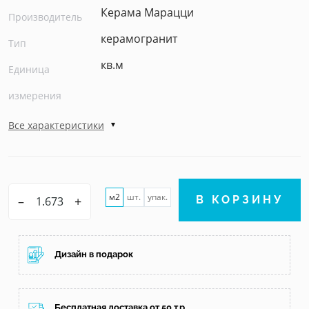
Керама Марацци
Производитель
керамогранит
Тип
кв.м
Единица
измерения
Все характеристики
м2
шт.
упак.
–
+
В КОРЗИНУ
Дизайн в подарок
Бесплатная доставка от 50 т.р.