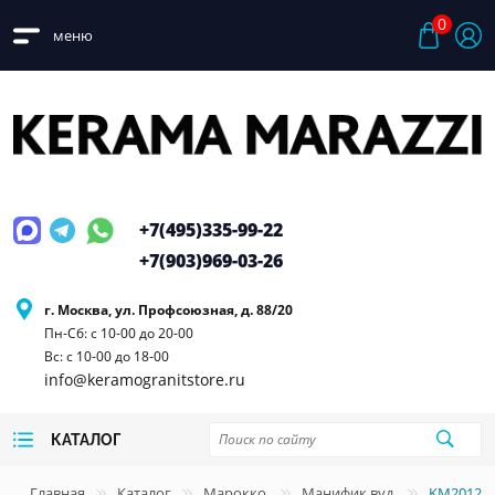
0
меню
+7(495)
335-99-22
+7(903)
969-03-26
г. Москва, ул. Профсоюзная, д. 88/20
Пн-Сб: с 10-00 до 20-00
Вс: с 10-00 до 18-00
info@keramogranitstore.ru
КАТАЛОГ
Главная
Каталог
Марокко
Манифик вуд
KM2012G0