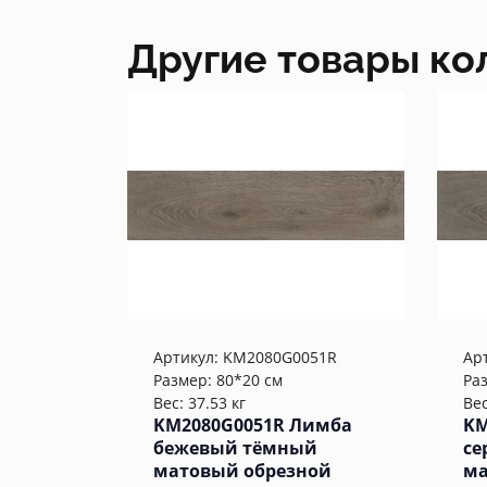
Другие товары ко
Артикул:
KM2080G0051R
Ар
Размер: 80*20 см
Ра
Вес: 37.53 кг
Вес
KM2080G0051R Лимба
KM
бежевый тёмный
се
матовый обрезной
ма