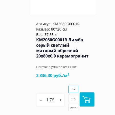
Артикул:
KM2080G0001R
Размер: 80*20 см
Вес: 37.53 кг
KM2080G0001R Лимба
серый светлый
матовый обрезной
20x80x0,9 керамогранит
Плиток в упаковке:
11
шт
2
2 336.30 руб./м
м2
шт.
–
+
упак.