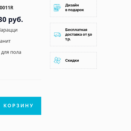
Дизайн
0011R
в подарок
30 руб.
Марацци
Бесплатная
доставка от 50
т.р.
анит
/ для пола
Скидки
В КОРЗИНУ