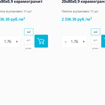
x80x0,9 керамогранит
20x80x0,9 керамогра
ток в упаковке:
11
шт
Плиток в упаковке:
11
шт
2
2
336.30 руб./м
2 336.30 руб./м
м2
м2
шт.
шт.
+
–
+
упак.
упак.