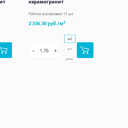
нит
керамогранит
Плиток в упаковке:
11
шт
2
2 336.30 руб./м
м2
шт.
–
+
упак.