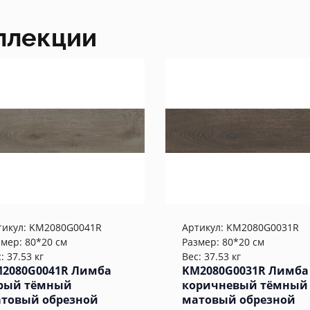
ллекции
тикул:
KM2080G0041R
Артикул:
KM2080G0031R
змер: 80*20 см
Размер: 80*20 см
: 37.53 кг
Вес: 37.53 кг
2080G0041R Лимба
KM2080G0031R Лимба
рый тёмный
коричневый тёмный
товый обрезной
матовый обрезной