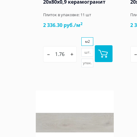
20x80x0,9 керамогранит
20
Плиток в упаковке:
11
шт
Пли
2
2 336.30 руб./м
2 
м2
шт.
–
+
–
упак.