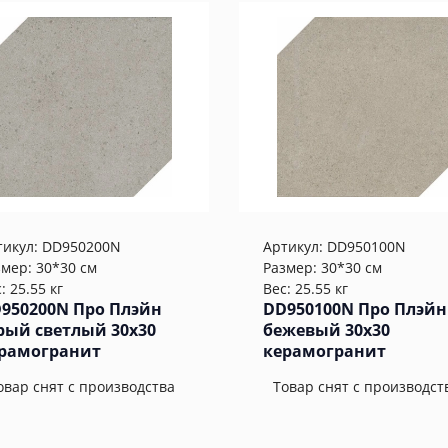
тикул:
DD950200N
Артикул:
DD950100N
змер: 30*30 см
Размер: 30*30 см
: 25.55 кг
Вес: 25.55 кг
950200N Про Плэйн
DD950100N Про Плэйн
рый светлый 30x30
бежевый 30x30
рамогранит
керамогранит
овар снят с производства
Товар снят с производст