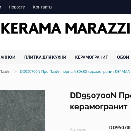
и
Новости
Контакты
ВАННОЙ
ПЛИТКА ДЛЯ КУХНИ
КЕРАМОГРАНИТ
ОБОИ
 Плэйн
DD950700N Про Плэйн черный 30x30 керамогранит КЕРАМ
DD950700N Пр
керамогранит
DD95070
Артикул