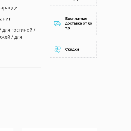
Марацци
анит
Бесплатная
доставка от 50
т.р.
/ для гостиной /
ожей / для
Скидки