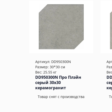
Артикул:
DD950300N
Ар
Размер: 30*30 см
Ра
Вес: 25.55 кг
Вес
DD950300N Про Плэйн
DD
серый 30x30
се
керамогранит
ке
Товар снят с производства
Т