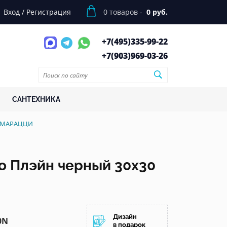
Вход
/
Регистрация
0
товаров -
0 руб.
+7(495)
335-99-22
+7(903)
969-03-26
САНТЕХНИКА
А МАРАЦЦИ
о Плэйн черный 30x30
Дизайн
0N
в подарок