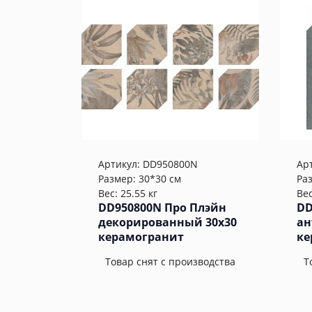
Артикул:
DD950800N
Ар
Размер: 30*30 см
Ра
Вес: 25.55 кг
Вес
DD950800N Про Плэйн
DD
декорированный 30x30
ан
керамогранит
ке
Товар снят с производства
Т