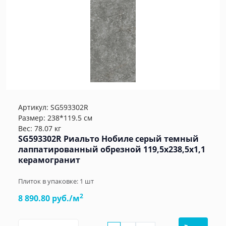
Артикул:
SG593302R
Размер: 238*119.5 см
Вес: 78.07 кг
SG593302R Риальто Нобиле серый темный
лаппатированный обрезной 119,5x238,5x1,1
керамогранит
Плиток в упаковке:
1
шт
2
8 890.80 руб./м