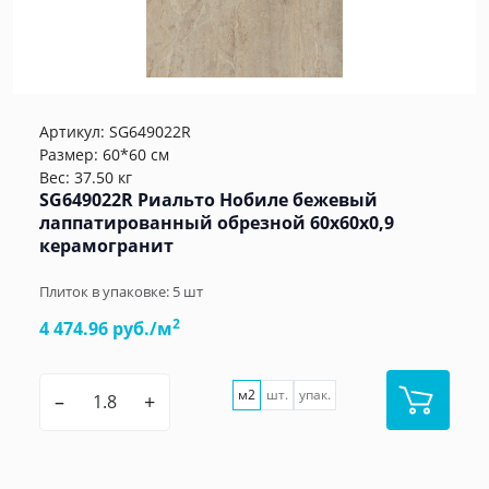
Артикул:
SG649022R
Размер: 60*60 см
Вес: 37.50 кг
SG649022R Риальто Нобиле бежевый
лаппатированный обрезной 60x60х0,9
керамогранит
Плиток в упаковке:
5
шт
2
4 474.96 руб./м
м2
шт.
упак.
–
+