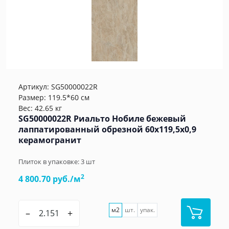
Артикул:
SG50000022R
Размер: 119.5*60 см
Вес: 42.65 кг
SG50000022R Риальто Нобиле бежевый
лаппатированный обрезной 60x119,5x0,9
керамогранит
Плиток в упаковке:
3
шт
2
4 800.70 руб./м
м2
шт.
упак.
–
+