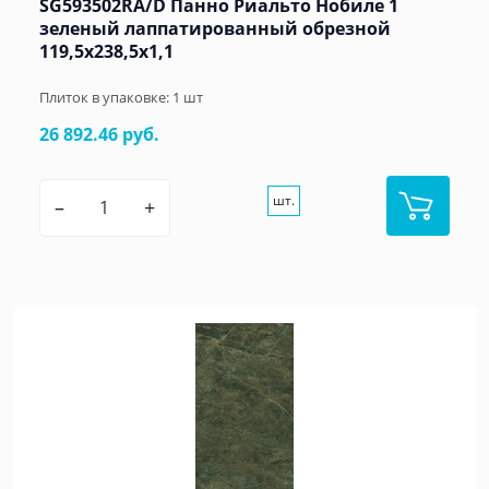
SG593502RA/D Панно Риальто Нобиле 1
зеленый лаппатированный обрезной
119,5x238,5x1,1
Плиток в упаковке:
1
шт
26 892.46 руб.
шт.
–
+