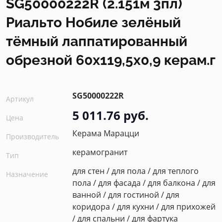
SG50000222R (2.151м 3пл)
Риальто Нобиле зелёный
тёмный лаппатированный
обрезной 60x119,5x0,9 керам.г
SG50000222R
Артикул
5 011.76 руб.
Цена
Керама Марацци
Производитель
керамогранит
Тип
для стен / для пола / для теплого
Назначение
пола / для фасада / для балкона / для
ванной / для гостиной / для
коридора / для кухни / для прихожей
/ для спальни / для фартука