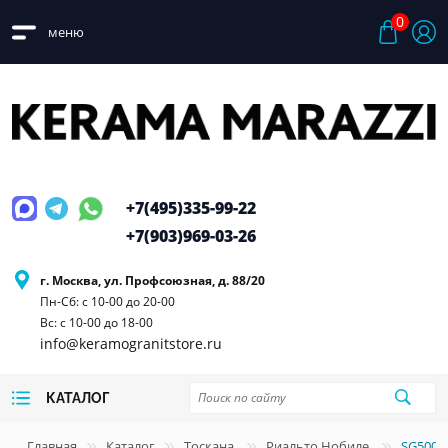
0
меню
+7(495)
335-99-22
+7(903)
969-03-26
г. Москва, ул. Профсоюзная, д. 88/20
Пн-Сб: с 10-00 до 20-00
Вс: с 10-00 до 18-00
info@keramogranitstore.ru
КАТАЛОГ
Главная
Каталог
Тоскана
Риальто Нобиле
SG5000