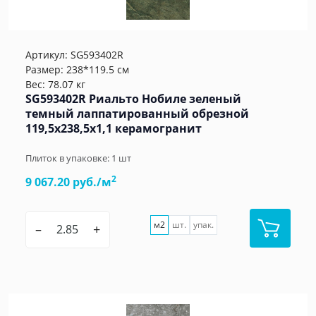
Артикул:
SG593402R
Размер: 238*119.5 см
Вес: 78.07 кг
SG593402R Риальто Нобиле зеленый
темный лаппатированный обрезной
119,5x238,5x1,1 керамогранит
Плиток в упаковке:
1
шт
2
9 067.20 руб./м
м2
шт.
упак.
–
+