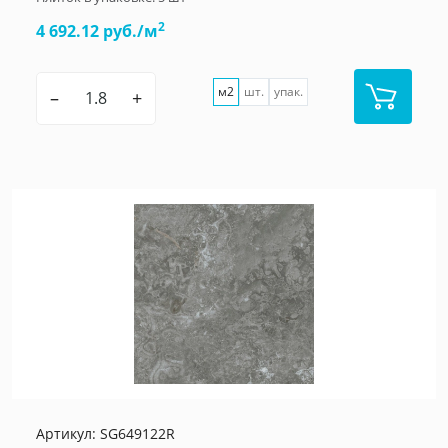
2
4 692.12 руб./м
м2
шт.
упак.
–
+
Артикул:
SG649122R