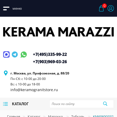
0
меню
+7(495)
335-99-22
+7(903)
969-03-26
г. Москва, ул. Профсоюзная, д. 88/20
Пн-Сб: с 10-00 до 20-00
Вс: с 10-00 до 18-00
info@keramogranitstore.ru
КАТАЛОГ
Главная
Каталог
Марокко
Тубкаль
KM6060G0321R