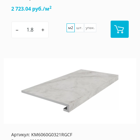
2
2 723.04 руб./м
м2
шт.
упак.
–
+
Артикул:
KM6060G0321RGCF