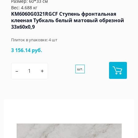
Размер: 60*33 см
Вес: 4.688 кг
KM6060G0321RGCF Ступень фронтальная
клееная Тубкаль белый матовый обрезной
33x60x0,9
Плиток в упаковке:
4
шт
3 156.14 руб.
шт.
–
+