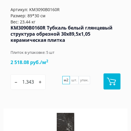
Артикул:
KM3090B0160R
Размер: 89*30 см
Вес: 23.44 кг
KM3090B0160R Тубкаль белый глянцевый
структура обрезной 30x89,5x1,05
керамическая плитка
Плиток в упаковке:
5
шт
2
2 518.08 руб./м
м2
шт.
упак.
–
+