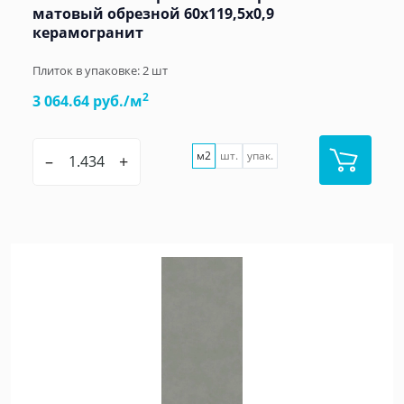
матовый обрезной 60х119,5x0,9
керамогранит
Плиток в упаковке:
2
шт
2
3 064.64 руб./м
м2
шт.
упак.
–
+