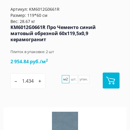
Артикул:
KM6012G0661R
Размер: 119*60 см
Вес: 28.67 кг
KM6012G0661R Про Чементо синий
матовый обрезной 60х119,5x0,9
керамогранит
Плиток в упаковке:
2
шт
2
2 954.84 руб./м
м2
шт.
упак.
–
+