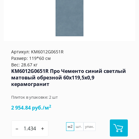
Артикул:
KM6012G0651R
Размер: 119*60 см
Вес: 28.67 кг
KM6012G0651R Про Чементо синий светлый
матовый обрезной 60х119,5x0,9
керамогранит
Плиток в упаковке:
2
шт
2
2 954.84 руб./м
м2
шт.
упак.
–
+