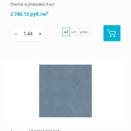
Плиток в упаковке:
4
шт
2
2 740.12 руб./м
м2
шт.
упак.
–
+