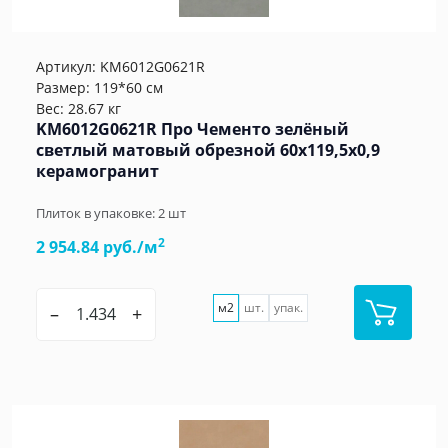
Артикул:
KM6012G0621R
Размер: 119*60 см
Вес: 28.67 кг
KM6012G0621R Про Чементо зелёный
светлый матовый обрезной 60х119,5x0,9
керамогранит
Плиток в упаковке:
2
шт
2
2 954.84 руб./м
м2
шт.
упак.
–
+