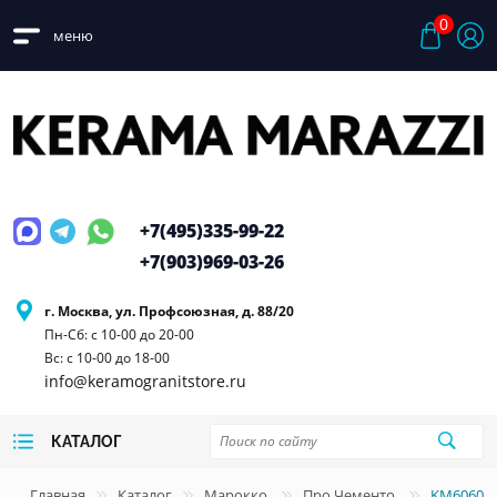
0
меню
+7(495)
335-99-22
+7(903)
969-03-26
г. Москва, ул. Профсоюзная, д. 88/20
Пн-Сб: с 10-00 до 20-00
Вс: с 10-00 до 18-00
info@keramogranitstore.ru
КАТАЛОГ
Главная
Каталог
Марокко
Про Чементо
KM6060G0