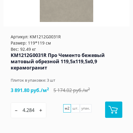
Артикул:
KM1212G0031R
Размер: 119*119 см
Вес: 92.49 кг
KM1212G0031R Про Чементо бежевый
матовый обрезной 119,5x119,5x0,9
керамогранит
Плиток в упаковке:
3
шт
2
2
3 891.80 руб./м
5 174.02 руб./м
м2
шт.
упак.
–
+