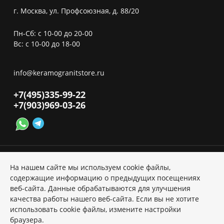
г. Москва, ул. Профсоюзная, д. 88/20
Пн-Сб: с 10-00 до 20-00
Вс: с 10-00 до 18-00
info@keramogranitstore.ru
+7(495)
335-99-22
+7(903)
969-03-26
На нашем сайте мы используем cookie файлы,
содержащие информацию о предыдущих посещениях
веб-сайта. Данные обрабатываются для улучшения
Политика ПД
качества работы нашего веб-сайта. Если вы не хотите
использовать cookie файлы, измените настройки
Copyright © 2026 Kerama Marazzi
браузера.