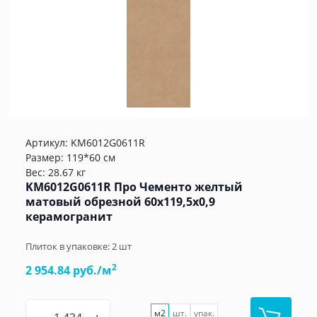
Артикул:
KM6012G0611R
Размер: 119*60 см
Вес: 28.67 кг
KM6012G0611R Про Чементо желтый
матовый обрезной 60х119,5x0,9
керамогранит
Плиток в упаковке:
2
шт
2
2 954.84 руб./м
м2
шт.
упак.