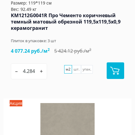
Размер: 119*119 см
Вес: 92.49 кг
KM1212G0041R Про Чементо коричневый
темный матовый обрезной 119,5x119,5x0,9
керамогранит
Плиток в упаковке:
3
шт
2
2
4 077.24 руб./м
5 424.12 руб./м
м2
шт.
упак.
–
+
Акция