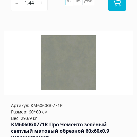
м2
шт.
упак.
–
+
Артикул:
KM6060G0771R
Размер: 60*60 см
Вес: 29.69 кг
KM6060G0771R Про Чементо зелёный
светлый матовый обрезной 60х60x0,9