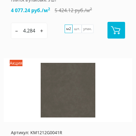
Плиток в упаковке:
3
шт
2
2
4 077.24 руб./м
5 424.12 руб./м
м2
шт.
упак.
–
+
Акция
Артикул:
KM1212G0041R