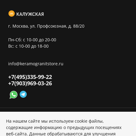
КАЛУЖСКАЯ
г. Москва, ул. Профсоюзная, д. 88/20
Пн-Сб: с 10-00 до 20-00
Вс: с 10-00 до 18-00
info@keramogranitstore.ru
+7(495)
335-99-22
+7(903)
969-03-26
На нашем сайте мы используем cookie файлы,
содержащие информацию о предыдущих посещениях
веб-сайта. Данные обрабатываются для улучшения
Политика ПД