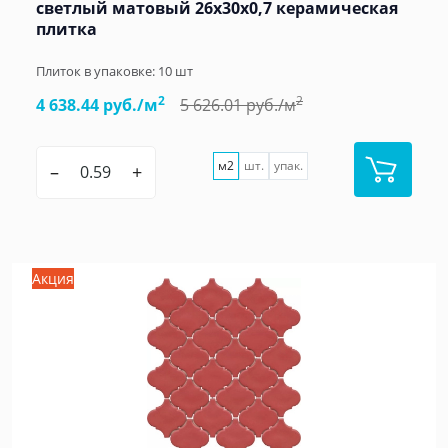
светлый матовый 26x30x0,7 керамическая
плитка
Плиток в упаковке:
10
шт
2
2
4 638.44 руб./м
5 626.01 руб./м
м2
шт.
упак.
–
+
Акция