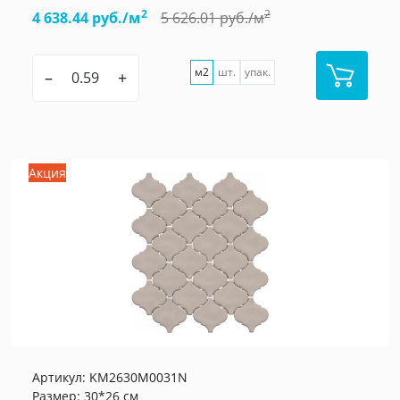
2
2
4 638.44 руб./м
5 626.01 руб./м
м2
шт.
упак.
–
+
Акция
Артикул:
KM2630M0031N
Размер: 30*26 см