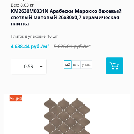
Вес: 8.63 кг
KM2630M0031N Арабески Марокко бежевый
светлый матовый 26x30x0,7 керамическая
плитка
Плиток в упаковке:
10
шт
2
2
4 638.44 руб./м
5 626.01 руб./м
м2
шт.
упак.
–
+
Акция