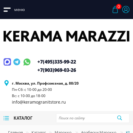
0
меню
+7(495)
335-99-22
+7(903)
969-03-26
г. Москва, ул. Профсоюзная, д. 88/20
Пн-Сб: с 10-00 до 20-00
Вс: с 10-00 до 18-00
info@keramogranitstore.ru
КАТАЛОГ
Главная
Каталог
Марокко
Арабески Марокко
KM2