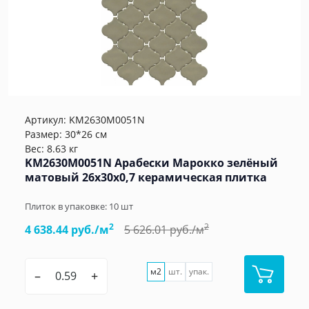
Артикул:
KM2630M0051N
Размер: 30*26 см
Вес: 8.63 кг
KM2630M0051N Арабески Марокко зелёный
матовый 26x30x0,7 керамическая плитка
Плиток в упаковке:
10
шт
2
2
4 638.44 руб./м
5 626.01 руб./м
м2
шт.
упак.
–
+