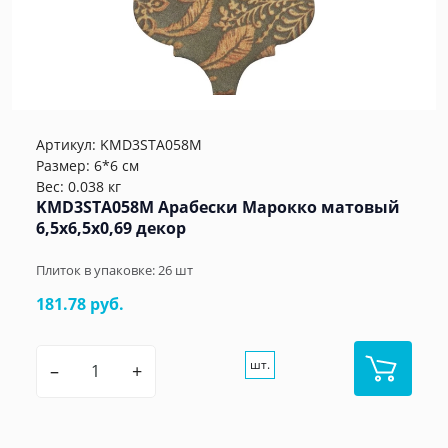
Артикул:
KMD3STA058M
Размер: 6*6 см
Вес: 0.038 кг
KMD3STA058M Арабески Марокко матовый
6,5x6,5x0,69 декор
Плиток в упаковке:
26
шт
181.78 руб.
шт.
–
+