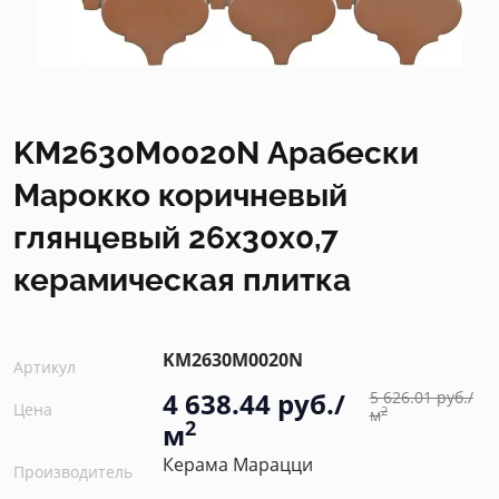
KM2630M0020N Арабески
Марокко коричневый
глянцевый 26x30x0,7
керамическая плитка
KM2630M0020N
Артикул
4 638.44 руб./
5 626.01 руб./
Цена
2
м
2
м
Керама Марацци
Производитель