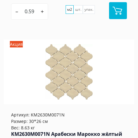
м2
шт.
упак.
–
+
Акция
Артикул:
KM2630M0071N
Размер: 30*26 см
Вес: 8.63 кг
KM2630M0071N Арабески Марокко жёлтый