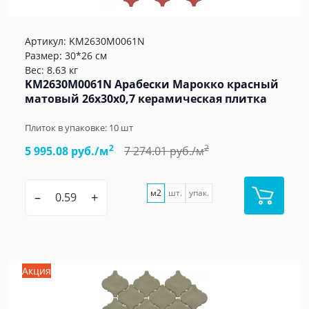
Артикул:
KM2630M0061N
Размер: 30*26 см
Вес: 8.63 кг
KM2630M0061N Арабески Марокко красный
матовый 26x30x0,7 керамическая плитка
Плиток в упаковке:
10
шт
2
2
5 995.08 руб./м
7 274.01 руб./м
м2
шт.
упак.
–
+
Акция