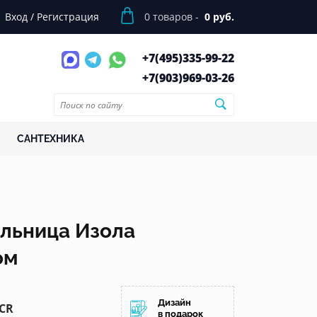
Вход
/
Регистрация
0
товаров -
0 руб.
+7(495)
335-99-22
+7(903)
969-03-26
САНТЕХНИКА
ыльница Изола
ом
Дизайн
.CR
в подарок