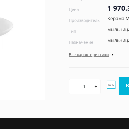
1 970.
Цена
Керама 
Производитель
мыльница
Тип
мыльница
Назначение
Все характеристики
шт.
–
+