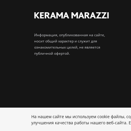
Информация, опубликованная на сайте,
носит общий характер и служит для
ознакомительных целей, не является
публичной офертой.
На нашем сайте мы используем cookie файлы, 
Политика ПД
улучшения качества работы нашего веб-сайта. Е