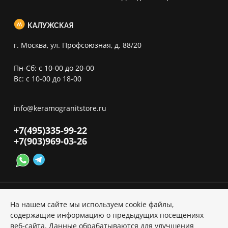
КАЛУЖСКАЯ
г. Москва, ул. Профсоюзная, д. 88/20
Пн-Сб: с 10-00 до 20-00
Вс: с 10-00 до 18-00
info@keramogranitstore.ru
+7(495)
335-99-22
+7(903)
969-03-26
На нашем сайте мы используем cookie файлы,
содержащие информацию о предыдущих посещениях
веб-сайта. Данные обрабатываются для улучшения
Политика ПД