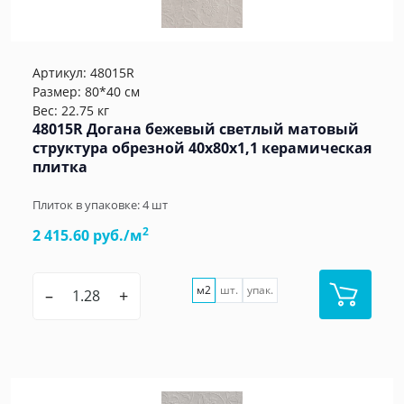
Артикул:
48015R
Размер: 80*40 см
Вес: 22.75 кг
48015R Догана бежевый светлый матовый
структура обрезной 40x80x1,1 керамическая
плитка
Плиток в упаковке:
4
шт
2
2 415.60 руб./м
м2
шт.
упак.
–
+