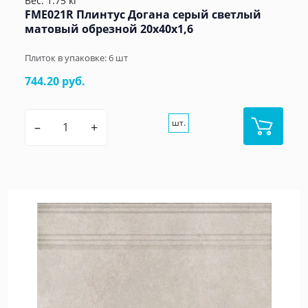
Вес: 1.75 кг
FME021R Плинтус Догана серый светлый
матовый обрезной 20x40x1,6
Плиток в упаковке:
6
шт
744.20 руб.
шт.
–
+