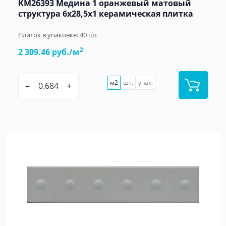
KM26393 Медина 1 оранжевый матовый
структура 6x28,5x1 керамическая плитка
Плиток в упаковке:
40
шт
2
2 309.46 руб./м
м2
шт.
упак.
–
+