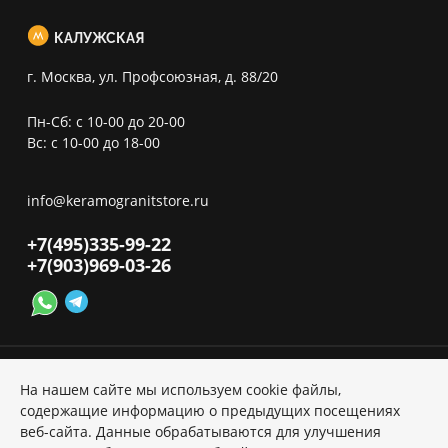
КАЛУЖСКАЯ
г. Москва, ул. Профсоюзная, д. 88/20
Пн-Сб: с 10-00 до 20-00
Вс: с 10-00 до 18-00
info@keramogranitstore.ru
+7(495)
335-99-22
+7(903)
969-03-26
На нашем сайте мы используем cookie файлы,
содержащие информацию о предыдущих посещениях
веб-сайта. Данные обрабатываются для улучшения
Политика ПД