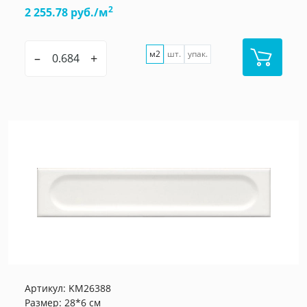
2
2 255.78 руб./м
м2
шт.
упак.
–
+
Артикул:
KM26388
Размер: 28*6 см