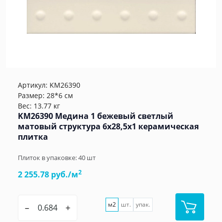
Артикул:
KM26390
Размер: 28*6 см
Вес: 13.77 кг
KM26390 Медина 1 бежевый светлый
матовый структура 6x28,5x1 керамическая
плитка
Плиток в упаковке:
40
шт
2
2 255.78 руб./м
м2
шт.
упак.
–
+