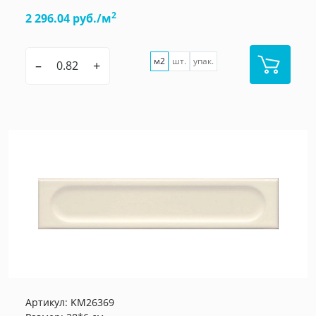
2
2 296.04 руб./м
м2
шт.
упак.
–
+
Артикул:
KM26369