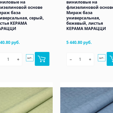
ниловые на
виниловые на
изелиновой основе
флизелиновой основ
раж база
Мираж база
иверсальная, серый,
универсальная,
стья KЕРАМА
бежевый, листья
АРАЦЦИ
KЕРАМА МАРАЦЦИ
440.80 руб.
5 440.80 руб.
шт.
шт.
+
–
+