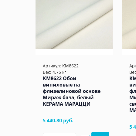
Артикул:
KM8622
Ар
Вес: 4.75 кг
Вес
KM8622 Обои
KM
виниловые на
ви
флизелиновой основе
фл
Мираж база, белый
Ми
KЕРАМА МАРАЦЦИ
св
М
5 440.80 руб.
5 