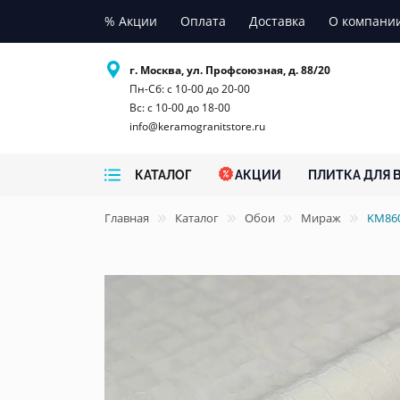
% Акции
Оплата
Доставка
О компани
г. Москва, ул. Профсоюзная, д. 88/20
Пн-Сб: с 10-00 до 20-00
Вс: с 10-00 до 18-00
info@keramogranitstore.ru
КАТАЛОГ
АКЦИИ
ПЛИТКА ДЛЯ 
Главная
Каталог
Обои
Мираж
KM860