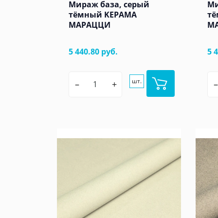
Мираж база, серый
Ми
тёмный KЕРАМА
тё
МАРАЦЦИ
М
5 440.80 руб.
5 
шт.
–
+
–