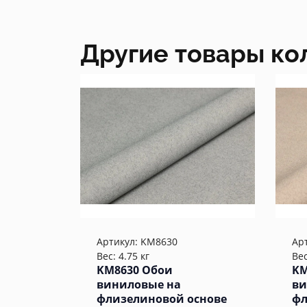
Другие товары ко
Артикул:
KM8630
Ар
Вес: 4.75 кг
Вес
KM8630 Обои
KM
виниловые на
ви
флизелиновой основе
фл