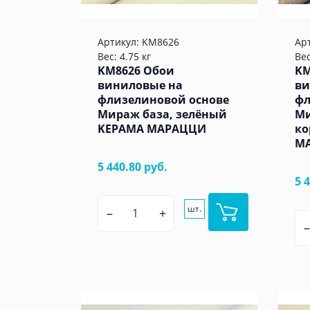
Артикул:
KM8626
Ар
Вес: 4.75 кг
Вес
KM8626 Обои
KM
виниловые на
ви
флизелиновой основе
фл
Мираж база, зелёный
Ми
KЕРАМА МАРАЦЦИ
ко
М
5 440.80 руб.
5 
шт.
–
+
–