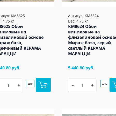
тикул:
KM8625
Артикул:
KM8624
: 4.75 кг
Вес: 4.75 кг
8625 Обои
KM8624 Обои
ниловые на
виниловые на
изелиновой основе
флизелиновой основ
раж база,
Мираж база, серый
ричневый KЕРАМА
светлый KЕРАМА
АРАЦЦИ
МАРАЦЦИ
440.80 руб.
5 440.80 руб.
шт.
шт.
+
–
+