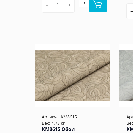
шт.
–
+
–
Артикул:
KM8615
Ар
Вес: 4.75 кг
Вес
KM8615 Обои
KM