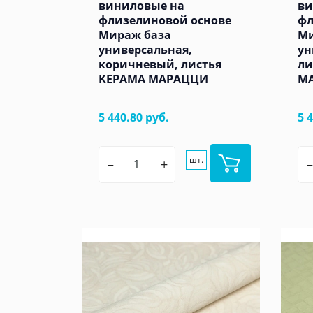
виниловые на
ви
флизелиновой основе
фл
Мираж база
Ми
универсальная,
ун
коричневый, листья
ли
KЕРАМА МАРАЦЦИ
М
5 440.80 руб.
5 
шт.
–
+
–