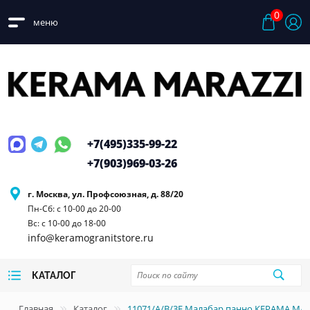
0
меню
+7(495)
335-99-22
+7(903)
969-03-26
г. Москва, ул. Профсоюзная, д. 88/20
Пн-Сб: с 10-00 до 20-00
Вс: с 10-00 до 18-00
info@keramogranitstore.ru
КАТАЛОГ
Главная
Каталог
11071/A/B/3F Малабар панно КЕРАМА М