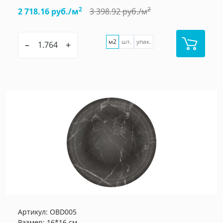
2
2
2 718.16 руб./м
3 398.92 руб./м
м2
шт.
упак.
–
+
Артикул:
OBD005
Размер: 16*16 см