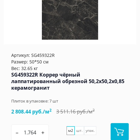
Артикул:
SG459322R
Размер: 50*50 см
Вес: 32.65 кг
SG459322R Коррер чёрный
лаппатированный обрезной 50,2x50,2x0,85
керамогранит
Плиток в упаковке:
7
шт
2
2
2 808.44 руб./м
3 511.16 руб./м
м2
шт.
упак.
–
+