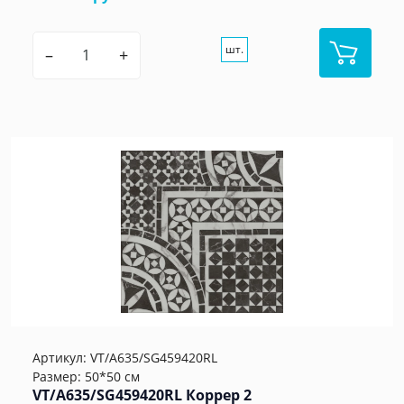
шт.
–
+
Артикул:
VT/A635/SG459420RL
Размер: 50*50 см
VT/A635/SG459420RL Коррер 2