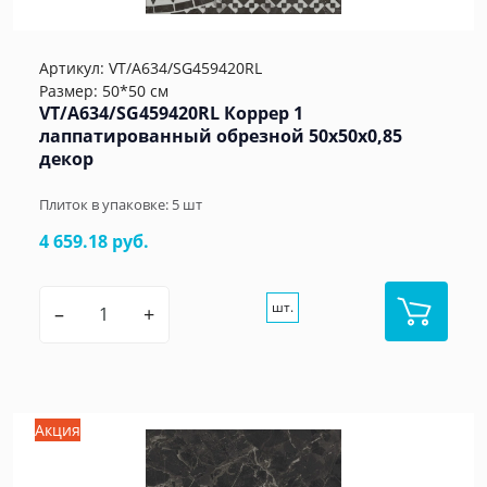
Артикул:
VT/A634/SG459420RL
Размер: 50*50 см
VT/A634/SG459420RL Коррер 1
лаппатированный обрезной 50x50x0,85
декор
Плиток в упаковке:
5
шт
4 659.18 руб.
шт.
–
+
Акция