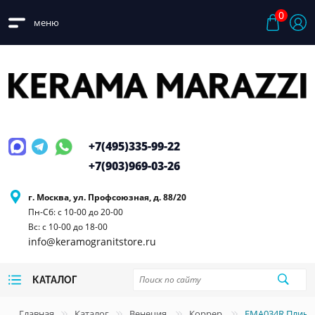
0
меню
+7(495)
335-99-22
+7(903)
969-03-26
г. Москва, ул. Профсоюзная, д. 88/20
Пн-Сб: с 10-00 до 20-00
Вс: с 10-00 до 18-00
info@keramogranitstore.ru
КАТАЛОГ
Главная
Каталог
Венеция
Коррер
FMA034R Плинт