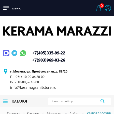
0
меню
+7(495)
335-99-22
+7(903)
969-03-26
г. Москва, ул. Профсоюзная, д. 88/20
Пн-Сб: с 10-00 до 20-00
Вс: с 10-00 до 18-00
info@keramogranitstore.ru
КАТАЛОГ
Главная
Каталог
Марокко
Рабат
KMB2SPA003BR Р