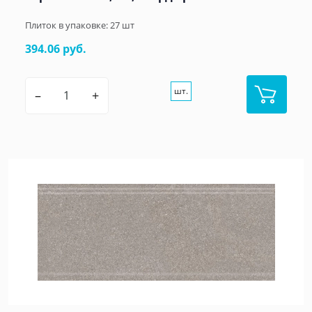
Плиток в упаковке:
27
шт
394.06 руб.
шт.
–
+