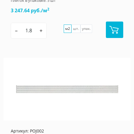
Плиток в упаковке:
5
шт
2
3 247.64 руб./м
м2
шт.
упак.
–
+
Артикул:
POJ002