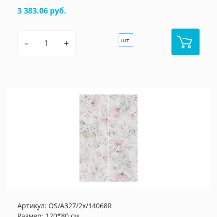
3 383.06 руб.
шт.
–
+
Артикул:
OS/A327/2x/14068R
Размер: 120*80 см