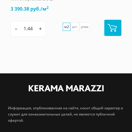
2
3 390.38 руб./м
м2
шт.
упак.
–
+
Информация, опубликованная на сайте, носит общий характер и
служит для ознакомительных целей, не является публичной
офертой.