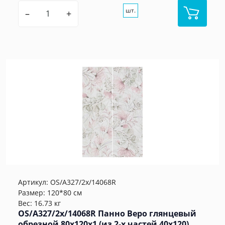
шт.
–
+
Артикул:
OS/A327/2x/14068R
Размер: 120*80 см
Вес: 16.73 кг
OS/A327/2x/14068R Панно Веро глянцевый
обрезной 80x120x1 (из 2-х частей 40х120)