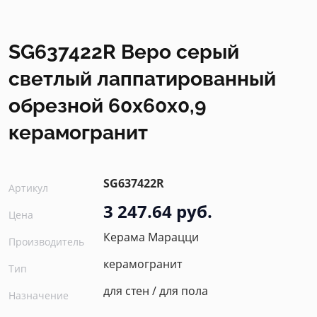
SG637422R Веро серый
светлый лаппатированный
обрезной 60x60x0,9
керамогранит
SG637422R
Артикул
3 247.64 руб.
Цена
Керама Марацци
Производитель
керамогранит
Тип
для стен / для пола
Назначение