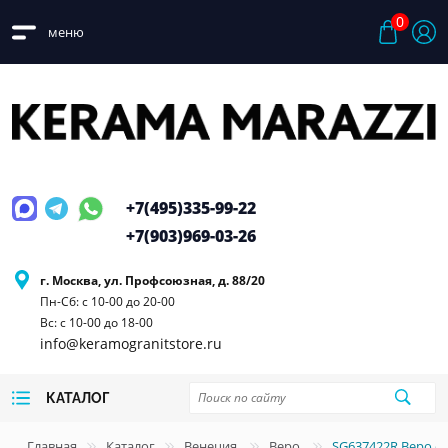
0
меню
+7(495)
335-99-22
+7(903)
969-03-26
г. Москва, ул. Профсоюзная, д. 88/20
Пн-Сб: с 10-00 до 20-00
Вс: с 10-00 до 18-00
info@keramogranitstore.ru
КАТАЛОГ
Главная
Каталог
Венеция
Веро
SG637422R Веро с