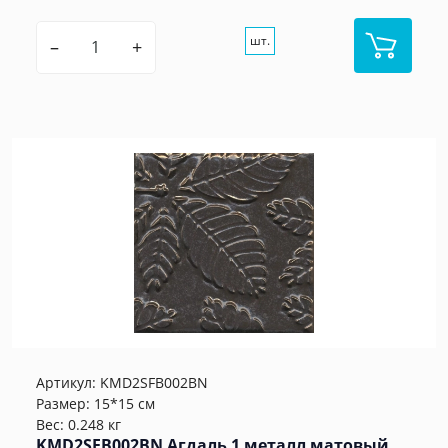
шт.
–
+
Артикул:
KMD2SFB002BN
Размер: 15*15 см
Вес: 0.248 кг
KMD2SFB002BN Агдаль 1 металл матовый