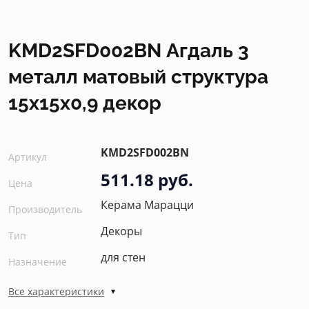
KMD2SFD002BN Агдаль 3
металл матовый структура
15x15x0,9 декор
KMD2SFD002BN
Артикул
511.18 руб.
Цена
Керама Марацци
Производитель
Декоры
Тип
для стен
Назначение
Все характеристики