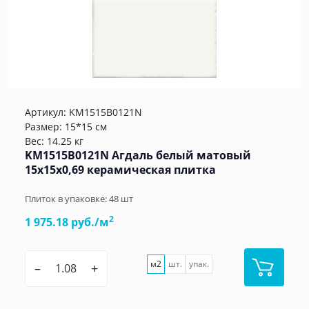
Артикул:
KM1515B0121N
Размер: 15*15 см
Вес: 14.25 кг
KM1515B0121N Агдаль белый матовый
15x15x0,69 керамическая плитка
Плиток в упаковке:
48
шт
2
1 975.18 руб./м
м2
шт.
упак.
–
+