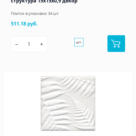
структура 15x15x0,9 декор
Плиток в упаковке:
34
шт
511.18 руб.
шт.
–
+