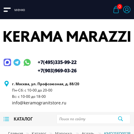
0
меню
+7(495)
335-99-22
+7(903)
969-03-26
г. Москва, ул. Профсоюзная, д. 88/20
Пн-Сб: с 10-00 до 20-00
Вс: с 10-00 до 18-00
info@keramogranitstore.ru
КАТАЛОГ
Главная
Каталог
Марокко
Агдаль
KMD2SFD002BN А