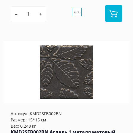
шт.
–
+
Артикул:
KMD2SFB002BN
Размер: 15*15 см
Вес: 0.248 кг
KMD2SFB002BN Агдаль 1 металл матовый