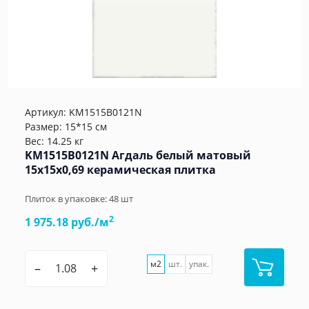
Артикул:
KM1515B0121N
Размер: 15*15 см
Вес: 14.25 кг
KM1515B0121N Агдаль белый матовый
15x15x0,69 керамическая плитка
Плиток в упаковке:
48
шт
2
1 975.18 руб./м
м2
шт.
упак.
–
+