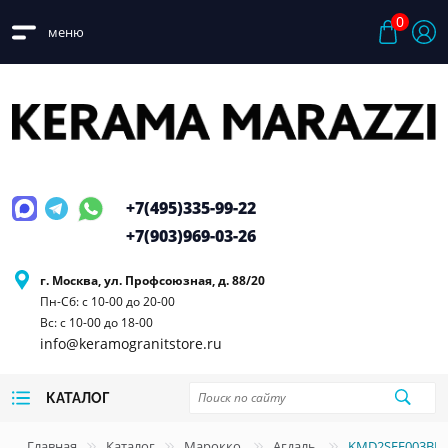
0
меню
+7(495)
335-99-22
+7(903)
969-03-26
г. Москва, ул. Профсоюзная, д. 88/20
Пн-Сб: с 10-00 до 20-00
Вс: с 10-00 до 18-00
info@keramogranitstore.ru
КАТАЛОГ
Главная
Каталог
Марокко
Агдаль
KMD2SFE003BN А