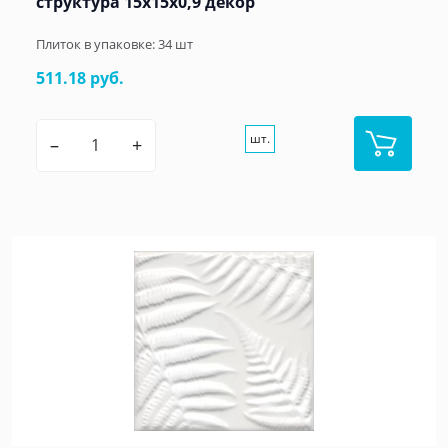
структура 15x15x0,9 декор
Плиток в упаковке:
34
шт
511.18 руб.
шт.
–
+