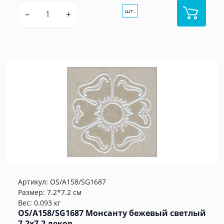
шт.
–
+
Артикул:
OS/A158/SG1687
Размер: 7.2*7.2 см
Вес: 0.093 кг
OS/A158/SG1687 Монсанту бежевый светлый
7,2х7,2 декор