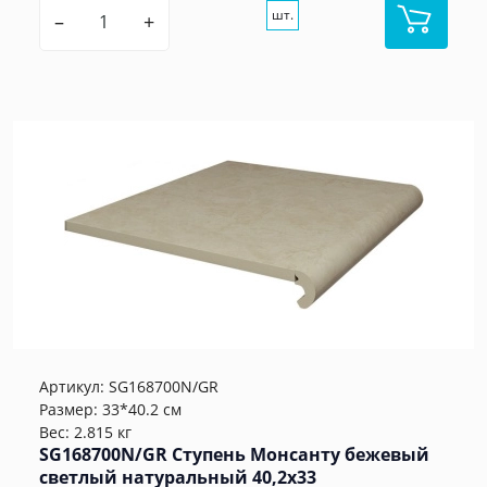
шт.
–
+
Артикул:
SG168700N/GR
Размер: 33*40.2 см
Вес: 2.815 кг
SG168700N/GR Cтупень Монсанту бежевый
светлый натуральный 40,2х33