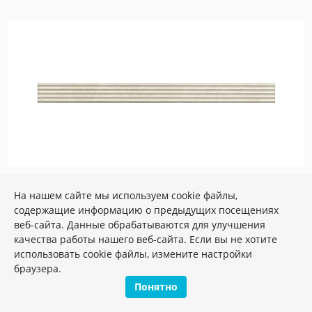
Артикул:
LSA019
На нашем сайте мы используем cookie файлы,
Размер: 3*40 см
содержащие информацию о предыдущих посещениях
Вес: 0.21 кг
веб-сайта. Данные обрабатываются для улучшения
LSA019 Монсанту бежевый светлый 40х3,4
качества работы нашего веб-сайта. Если вы не хотите
бордюр
использовать cookie файлы, измените настройки
браузера.
Плиток в упаковке:
22
шт
Понятно
533.14 руб.