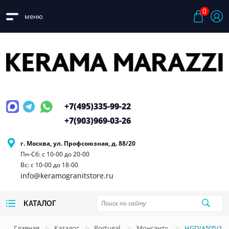
0
меню
+7(495)
335-99-22
+7(903)
969-03-26
г. Москва, ул. Профсоюзная, д. 88/20
Пн-Сб: с 10-00 до 20-00
Вс: с 10-00 до 18-00
info@keramogranitstore.ru
КАТАЛОГ
Главная
Каталог
Portugal
Монсанту
HGD/A505/151