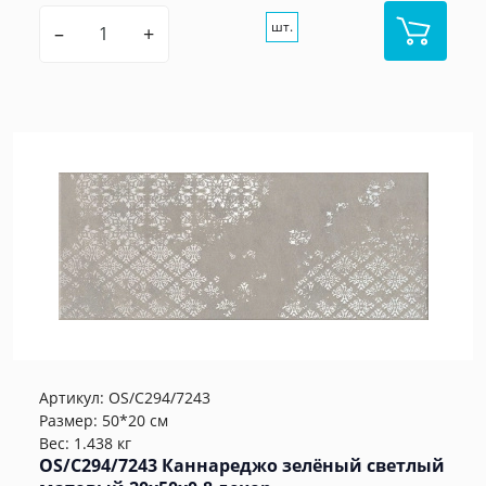
шт.
–
+
Артикул:
OS/C294/7243
Размер: 50*20 см
Вес: 1.438 кг
OS/C294/7243 Каннареджо зелёный светлый