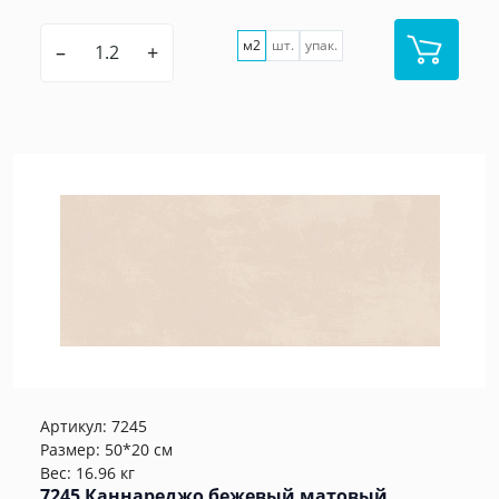
м2
шт.
упак.
–
+
Артикул:
7245
Размер: 50*20 см
Вес: 16.96 кг
7245 Каннареджо бежевый матовый