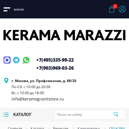
0
меню
+7(495)
335-99-22
+7(903)
969-03-26
г. Москва, ул. Профсоюзная, д. 88/20
Пн-Сб: с 10-00 до 20-00
Вс: с 10-00 до 18-00
info@keramogranitstore.ru
КАТАЛОГ
Главная
Каталог
Венеция
Каннареджо
OS/A294/7