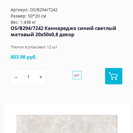
Артикул:
OS/B294/7242
Размер: 50*20 см
Вес: 1.438 кг
OS/B294/7242 Каннареджо синий светлый
матовый 20x50x0,8 декор
Плиток в упаковке:
12
шт
803.98 руб.
шт.
–
+