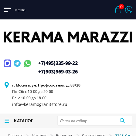
0
меню
+7(495)
335-99-22
+7(903)
969-03-26
г. Москва, ул. Профсоюзная, д. 88/20
Пн-Сб: с 10-00 до 20-00
Вс: с 10-00 до 18-00
info@keramogranitstore.ru
КАТАЛОГ
Главная
Каталог
Венеция
Каннареджо
7243 Канн