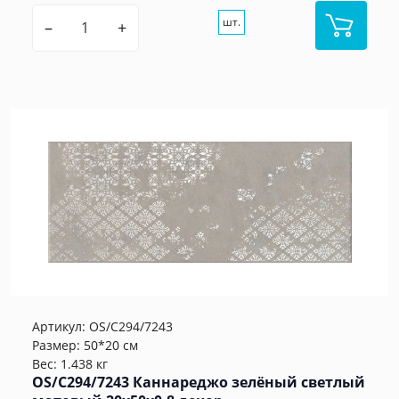
шт.
–
+
Артикул:
OS/C294/7243
Размер: 50*20 см
Вес: 1.438 кг
OS/C294/7243 Каннареджо зелёный светлый