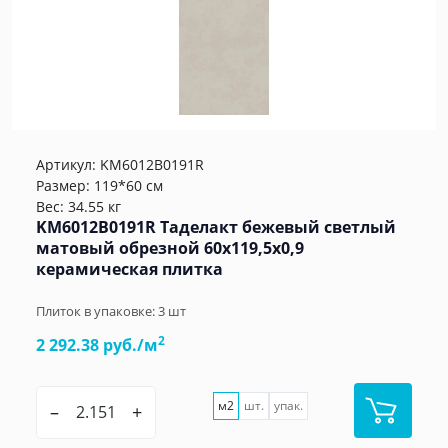
Артикул:
KM6012B0191R
Размер: 119*60 см
Вес: 34.55 кг
KM6012B0191R Таделакт бежевый светлый
матовый обрезной 60x119,5x0,9
керамическая плитка
Плиток в упаковке:
3
шт
2
2 292.38 руб./м
м2
шт.
упак.
–
+