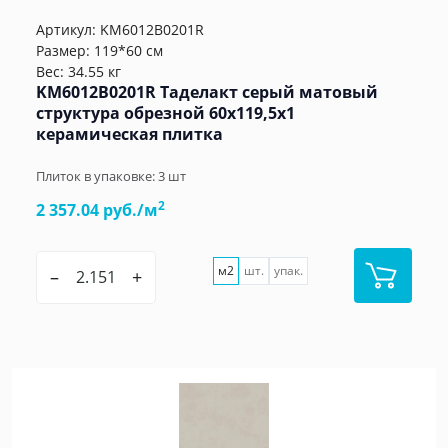
Артикул:
KM6012B0201R
Размер: 119*60 см
Вес: 34.55 кг
KM6012B0201R Таделакт серый матовый
структура обрезной 60x119,5x1
керамическая плитка
Плиток в упаковке:
3
шт
2
2 357.04 руб./м
м2
шт.
упак.
–
+