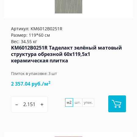
Артикул:
KM6012B0251R
Размер: 119*60 см
Вес: 34.55 кг
KM6012B0251R Таделакт зелёный матовый
структура обрезной 60x119,5x1
керамическая плитка
Плиток в упаковке:
3
шт
2
2 357.04 руб./м
м2
шт.
упак.
–
+