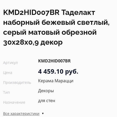
KMD2HID007BR Таделакт
наборный бежевый светлый,
серый матовый обрезной
30x28x0,9 декор
KMD2HID007BR
Артикул
4 459.10 руб.
Цена
Керама Марацци
Производитель
Декоры
Тип
для стен
Назначение
Все характеристики