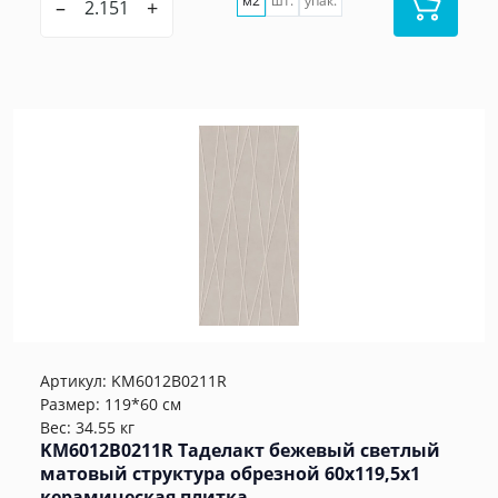
м2
шт.
упак.
–
+
Артикул:
KM6012B0211R
Размер: 119*60 см
Вес: 34.55 кг
KM6012B0211R Таделакт бежевый светлый
матовый структура обрезной 60x119,5x1
керамическая плитка