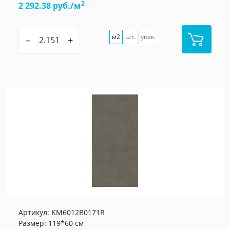
2
2 292.38 руб./м
м2
шт.
упак.
–
+
Артикул:
KM6012B0171R
Размер: 119*60 см