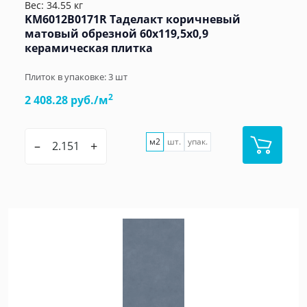
Вес: 34.55 кг
KM6012B0171R Таделакт коричневый
матовый обрезной 60x119,5x0,9
керамическая плитка
Плиток в упаковке:
3
шт
2
2 408.28 руб./м
м2
шт.
упак.
–
+