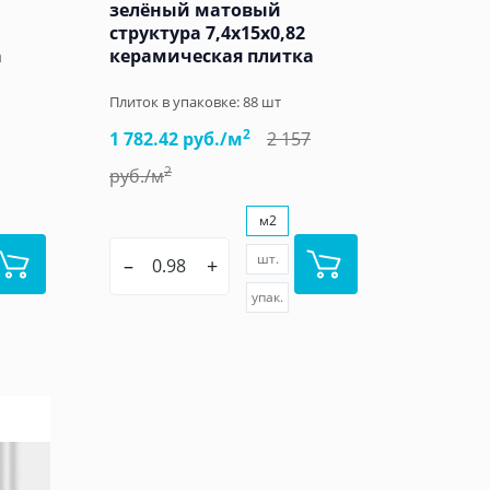
зелёный матовый
структура 7,4x15x0,82
а
керамическая плитка
Плиток в упаковке:
88
шт
2
1 782.42 руб./м
2 157
2
руб./м
м2
шт.
–
+
упак.