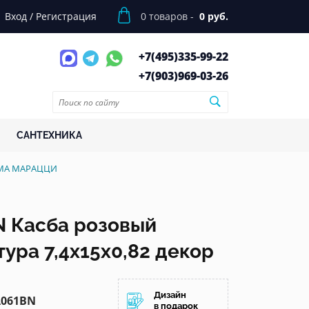
Вход
/
Регистрация
0
товаров -
0 руб.
+7(495)
335-99-22
+7(903)
969-03-26
САНТЕХНИКА
РАМА МАРАЦЦИ
 Касба розовый
ура 7,4x15x0,82 декор
Дизайн
061BN
в подарок