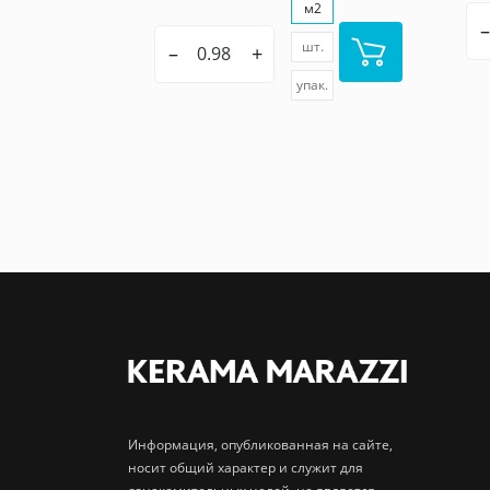
м2
–
шт.
–
+
упак.
Информация, опубликованная на сайте,
носит общий характер и служит для