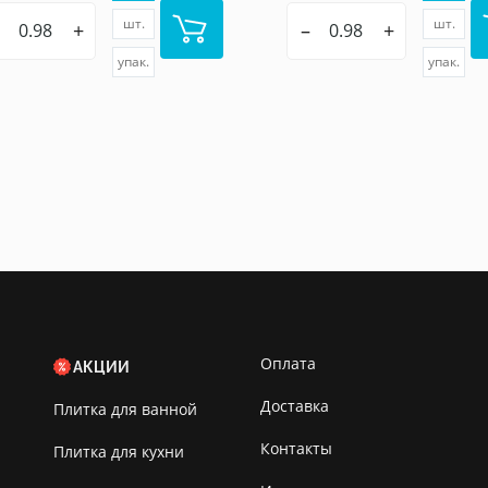
шт.
шт.
+
–
+
упак.
упак.
Оплата
АКЦИИ
Доставка
Плитка для ванной
Контакты
Плитка для кухни