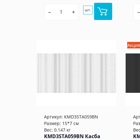
шт.
–
+
–
Акци
Артикул:
KMD3STA059BN
Ар
Размер: 15*7 см
Ра
Вес: 0.147 кг
Вес
KMD3STA059BN Касба
KM