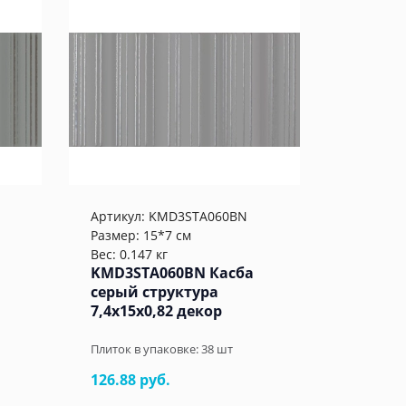
Артикул:
KMD3STA060BN
Размер: 15*7 см
Вес: 0.147 кг
KMD3STA060BN Касба
серый структура
7,4x15x0,82 декор
Плиток в упаковке:
38
шт
126.88 руб.