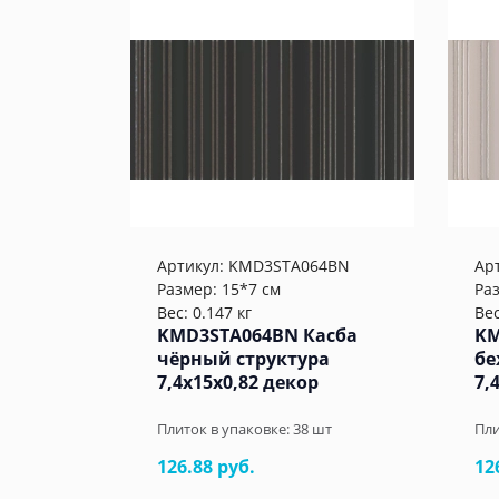
Артикул:
KMD3STA064BN
Ар
Размер: 15*7 см
Ра
Вес: 0.147 кг
Вес
KMD3STA064BN Касба
KM
чёрный структура
бе
7,4x15x0,82 декор
7,
Плиток в упаковке:
38
шт
Пли
126.88 руб.
12