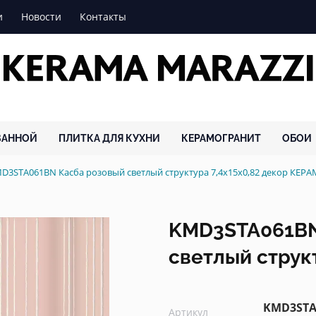
и
Новости
Контакты
ВАННОЙ
ПЛИТКА ДЛЯ КУХНИ
КЕРАМОГРАНИТ
ОБОИ
D3STA061BN Касба розовый светлый структура 7,4x15x0,82 декор КЕ
KMD3STA061BN
светлый структ
KMD3STA
Артикул