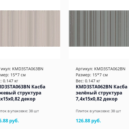
тикул:
KMD3STA063BN
Артикул:
KMD3STA062BN
змер: 15*7 см
Размер: 15*7 см
: 0.147 кг
Вес: 0.147 кг
D3STA063BN Касба
KMD3STA062BN Касба
жевый структура
зелёный структура
4x15x0,82 декор
7,4x15x0,82 декор
ток в упаковке:
38
шт
Плиток в упаковке:
38
шт
6.88 руб.
126.88 руб.