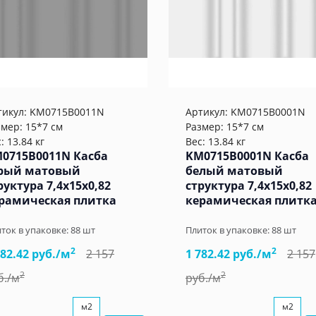
тикул:
KM0715B0011N
Артикул:
KM0715B0001N
змер: 15*7 см
Размер: 15*7 см
: 13.84 кг
Вес: 13.84 кг
0715B0011N Касба
KM0715B0001N Касба
рый матовый
белый матовый
руктура 7,4x15x0,82
структура 7,4x15x0,82
рамическая плитка
керамическая плитк
ток в упаковке:
88
шт
Плиток в упаковке:
88
шт
2
2
782.42 руб./м
2 157
1 782.42 руб./м
2 157
2
2
б./м
руб./м
м2
м2