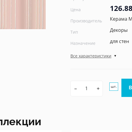
126.88
Цена
Керама 
Производитель
Декоры
Тип
для стен
Назначение
Все характеристики
шт.
–
+
ллекции