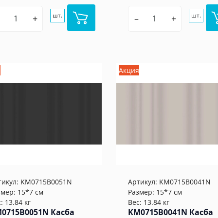
шт.
шт.
+
–
+
я
Акция
тикул:
KM0715B0051N
Артикул:
KM0715B0041N
змер: 15*7 см
Размер: 15*7 см
: 13.84 кг
Вес: 13.84 кг
0715B0051N Касба
KM0715B0041N Касба