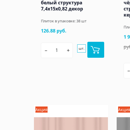
белый структура
чё
7,4x15x0,82 декор
ст
ке
Плиток в упаковке:
38
шт
Пли
126.88 руб.
1 
ру
шт.
–
+
–
Акция
Акци