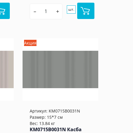
шт.
–
+
Акция
Артикул:
KM0715B0031N
Размер: 15*7 см
Вес: 13.84 кг
KM0715B0031N Касба