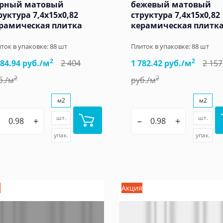
рный матовый
бежевый матовый
руктура 7,4x15x0,82
структура 7,4x15x0,82
рамическая плитка
керамическая плитк
ток в упаковке:
88
шт
Плиток в упаковке:
88
шт
2
2
984.94 руб./м
2 404
1 782.42 руб./м
2 157
2
2
б./м
руб./м
м2
м2
шт.
шт.
+
–
+
упак.
упак.
я
Акция