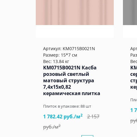
Артикул:
KM0715B0021N
Ар
Размер: 15*7 см
Ра
Вес: 13.84 кг
Вес
KM0715B0021N Касба
KM
розовый светлый
се
матовый структура
ст
7,4x15x0,82
ке
керамическая плитка
Пли
Плиток в упаковке:
88
шт
1 
2
1 782.42 руб./м
2 157
ру
2
руб./м