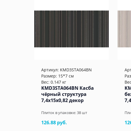
Артикул:
KMD3STA064BN
Ар
Размер: 15*7 см
Ра
Вес: 0.147 кг
Вес
KMD3STA064BN Касба
KM
чёрный структура
бе
7,4x15x0,82 декор
7,
Плиток в упаковке:
38
шт
Пли
126.88 руб.
12