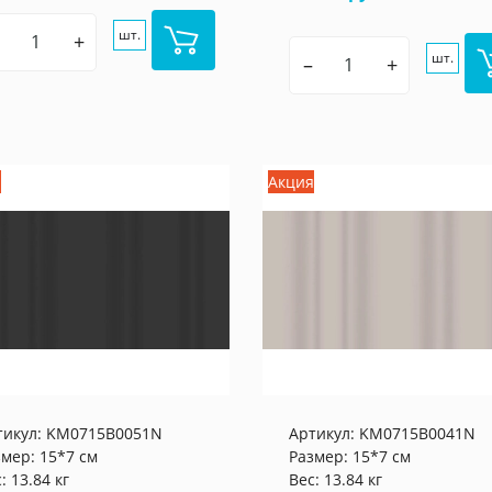
шт.
+
шт.
–
+
я
Акция
тикул:
KM0715B0051N
Артикул:
KM0715B0041N
змер: 15*7 см
Размер: 15*7 см
: 13.84 кг
Вес: 13.84 кг