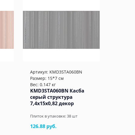
Артикул:
KMD3STA060BN
Размер: 15*7 см
Вес: 0.147 кг
KMD3STA060BN Касба
серый структура
7,4x15x0,82 декор
Плиток в упаковке:
38
шт
126.88 руб.