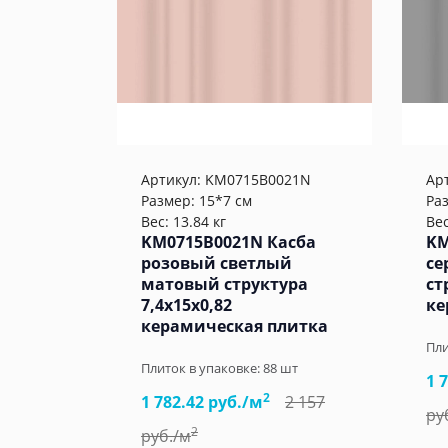
Артикул:
KM0715B0021N
Ар
Размер: 15*7 см
Ра
Вес: 13.84 кг
Вес
KM0715B0021N Касба
KM
розовый светлый
се
матовый структура
ст
7,4x15x0,82
ке
керамическая плитка
Пли
Плиток в упаковке:
88
шт
1 
2
1 782.42 руб./м
2 157
ру
2
руб./м