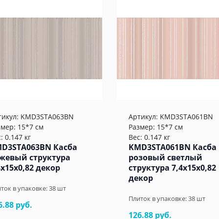
тикул:
KMD3STA063BN
Артикул:
KMD3STA061BN
змер: 15*7 см
Размер: 15*7 см
: 0.147 кг
Вес: 0.147 кг
D3STA063BN Касба
KMD3STA061BN Касба
жевый структура
розовый светлый
4x15x0,82 декор
структура 7,4x15x0,82
декор
ток в упаковке:
38
шт
Плиток в упаковке:
38
шт
6.88 руб.
126.88 руб.