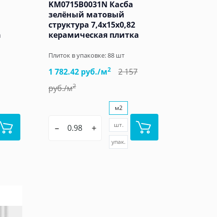
KM0715B0031N Касба
зелёный матовый
структура 7,4x15x0,82
а
керамическая плитка
Плиток в упаковке:
88
шт
2
1 782.42 руб./м
2 157
2
руб./м
м2
шт.
–
+
упак.