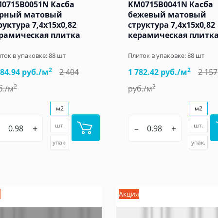
0715B0051N Касба
KM0715B0041N Касба
рный матовый
бежевый матовый
руктура 7,4x15x0,82
структура 7,4x15x0,82
рамическая плитка
керамическая плитк
ток в упаковке:
88
шт
Плиток в упаковке:
88
шт
2
2
984.94 руб./м
2 404
1 782.42 руб./м
2 157
2
2
б./м
руб./м
м2
м2
шт.
шт.
+
–
+
упак.
упак.
я
Акция