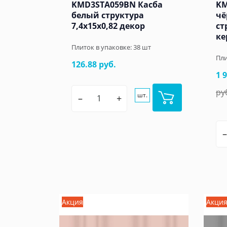
KMD3STA059BN Касба
KM
белый структура
чё
7,4x15x0,82 декор
ст
ке
Плиток в упаковке:
38
шт
Пли
126.88 руб.
1 
ру
шт.
–
+
–
Акция
Акци