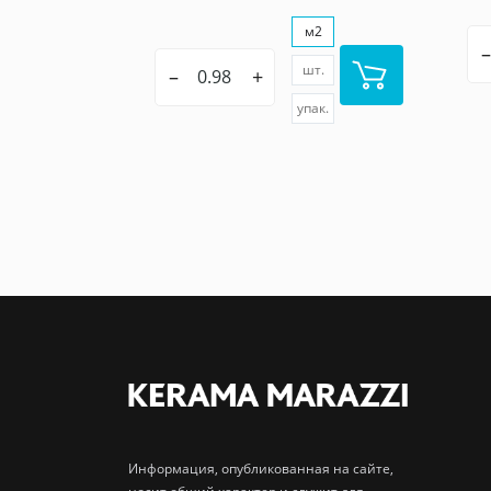
м2
–
шт.
–
+
упак.
Информация, опубликованная на сайте,