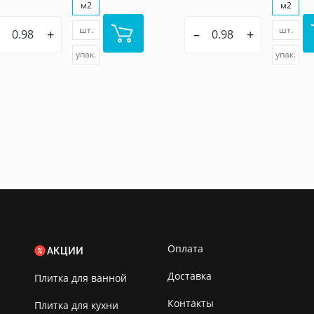
м2
м2
шт.
шт.
+
–
+
упак.
упак.
Оплата
АКЦИИ
Доставка
Плитка для ванной
Контакты
Плитка для кухни