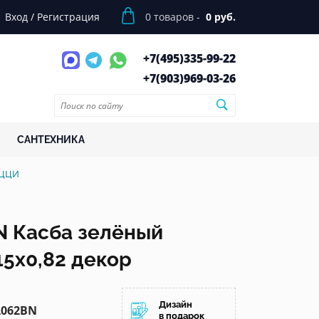
Вход
/
Регистрация
0
товаров -
0 руб.
+7(495)
335-99-22
+7(903)
969-03-26
САНТЕХНИКА
АЦЦИ
 Касба зелёный
15x0,82 декор
Дизайн
062BN
в подарок