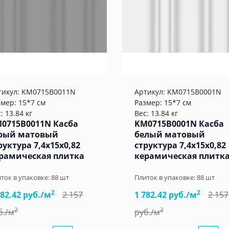
тикул:
KM0715B0011N
Артикул:
KM0715B0001N
змер: 15*7 см
Размер: 15*7 см
: 13.84 кг
Вес: 13.84 кг
0715B0011N Касба
KM0715B0001N Касба
рый матовый
белый матовый
руктура 7,4x15x0,82
структура 7,4x15x0,82
рамическая плитка
керамическая плитк
ток в упаковке:
88
шт
Плиток в упаковке:
88
шт
2
2
782.42 руб./м
2 157
1 782.42 руб./м
2 157
2
2
б./м
руб./м