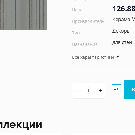
126.88
Цена
Керама 
Производитель
Декоры
Тип
для стен
Назначение
Все характеристики
шт.
–
+
ллекции