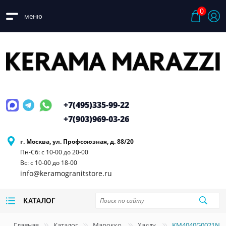
0
меню
+7(495)
335-99-22
+7(903)
969-03-26
г. Москва, ул. Профсоюзная, д. 88/20
Пн-Сб: с 10-00 до 20-00
Вс: с 10-00 до 18-00
info@keramogranitstore.ru
КАТАЛОГ
Главная
Каталог
Марокко
Хадду
KM4040G0021N Х