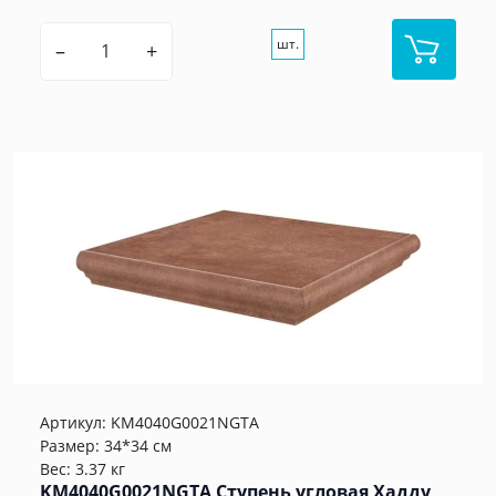
шт.
–
+
Артикул:
KM4040G0021NGTA
Размер: 34*34 см
Вес: 3.37 кг
KM4040G0021NGTA Ступень угловая Хадду