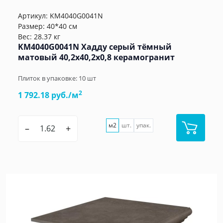
Артикул:
KM4040G0041N
Размер: 40*40 см
Вес: 28.37 кг
KM4040G0041N Хадду серый тёмный
матовый 40,2x40,2x0,8 керамогранит
Плиток в упаковке:
10
шт
2
1 792.18 руб./м
м2
шт.
упак.
–
+