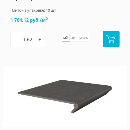
Плиток в упаковке:
10
шт
2
1 764.12 руб./м
м2
шт.
упак.
–
+