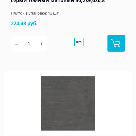
серый тёмный матовый 40,2x9,6x0,8
Плиток в упаковке:
13
шт
224.48 руб.
шт.
–
+