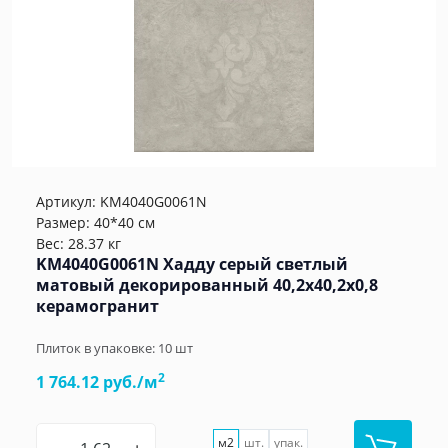
Артикул:
KM4040G0061N
Размер: 40*40 см
Вес: 28.37 кг
KM4040G0061N Хадду серый светлый
матовый декорированный 40,2x40,2x0,8
керамогранит
Плиток в упаковке:
10
шт
2
1 764.12 руб./м
м2
шт.
упак.