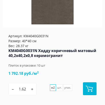
Артикул:
KM4040G0031N
Размер: 40*40 см
Вес: 28.37 кг
KM4040G0031N Хадду коричневый матовый
40,2x40,2x0,8 керамогранит
Плиток в упаковке:
10
шт
2
1 792.18 руб./м
м2
шт.
упак.
–
+