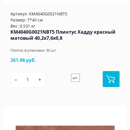
Артикул:
KM4040G0021NBT5
Размер: 7*40 см
Вес: 0.531 кг
KM4040G0021NBT5 Плинтус Хадду красный
матовый 40,2x7,6x0,8
Плиток в упаковке:
30
шт
261.08 руб.
шт.
–
+