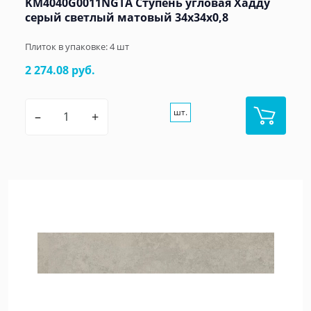
KM4040G0011NGTA Ступень угловая Хадду
серый светлый матовый 34x34x0,8
Плиток в упаковке:
4
шт
2 274.08 руб.
шт.
–
+