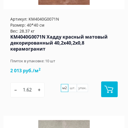
Артикул:
KM4040G0071N
Размер: 40*40 см
Вес: 28.37 кг
KM4040G0071N Хадду красный матовый
декорированный 40,2x40,2x0,8
керамогранит
Плиток в упаковке:
10
шт
2
2 013 руб./м
м2
шт.
упак.
–
+