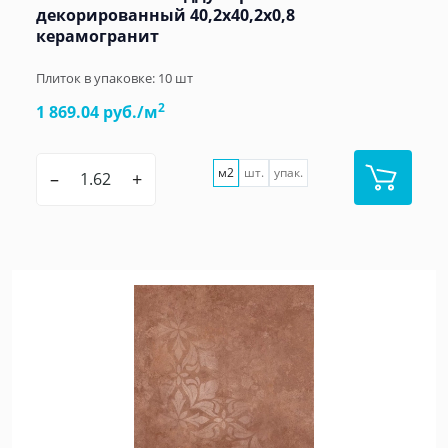
декорированный 40,2x40,2x0,8
керамогранит
Плиток в упаковке:
10
шт
2
1 869.04 руб./м
м2
шт.
упак.
–
+