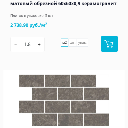
матовый обрезной 60x60x0,9 керамогранит
Плиток в упаковке:
5
шт
2
2 738.90 руб./м
м2
шт.
упак.
–
+