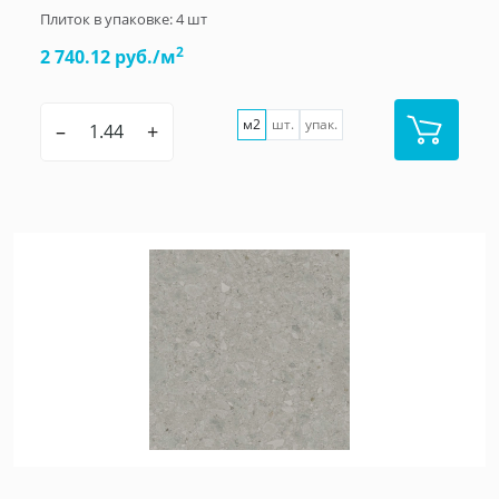
Плиток в упаковке:
4
шт
2
2 740.12 руб./м
м2
шт.
упак.
–
+