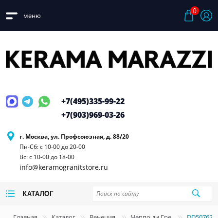
0
меню
+7(495)
335-99-22
+7(903)
969-03-26
г. Москва, ул. Профсоюзная, д. 88/20
Пн-Сб: с 10-00 до 20-00
Вс: с 10-00 до 18-00
info@keramogranitstore.ru
КАТАЛОГ
Главная
Каталог
Венеция
Чеппо ди Гре
DD507620R