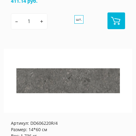
411.14 руб.
шт.
–
+
Артикул:
DD606220R/4
Размер: 14*60 см
Вес: 1.736 кг