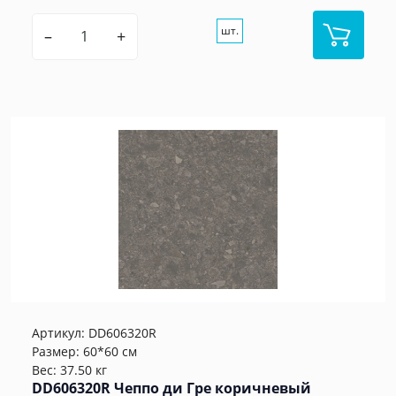
шт.
–
+
Артикул:
DD606320R
Размер: 60*60 см
Вес: 37.50 кг
DD606320R Чеппо ди Гре коричневый