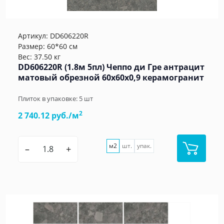
Артикул:
DD606220R
Размер: 60*60 см
Вес: 37.50 кг
DD606220R (1.8м 5пл) Чеппо ди Гре антрацит
матовый обрезной 60x60x0,9 керамогранит
Плиток в упаковке:
5
шт
2
2 740.12 руб./м
м2
шт.
упак.
–
+