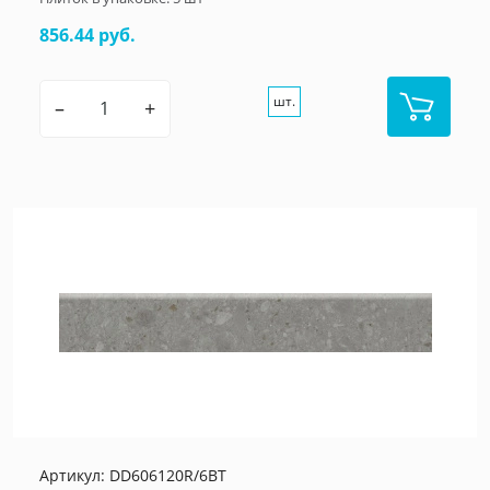
856.44 руб.
шт.
–
+
Артикул:
DD606120R/6BT