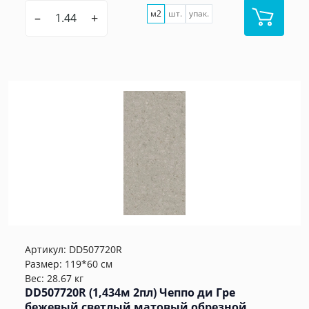
м2
шт.
упак.
–
+
Артикул:
DD507720R
Размер: 119*60 см
Вес: 28.67 кг
DD507720R (1,434м 2пл) Чеппо ди Гре
бежевый светлый матовый обрезной