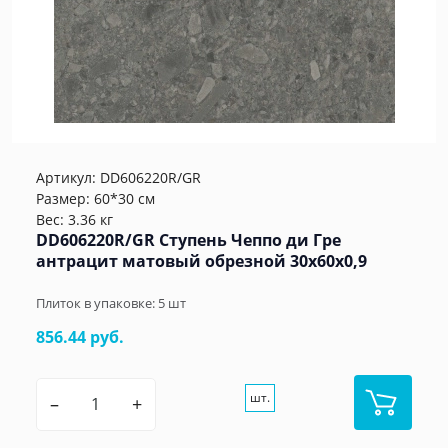
Артикул:
DD606220R/GR
Размер: 60*30 см
Вес: 3.36 кг
DD606220R/GR Ступень Чеппо ди Гре
антрацит матовый обрезной 30x60x0,9
Плиток в упаковке:
5
шт
856.44 руб.
шт.
–
+