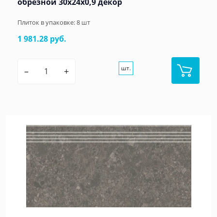
обрезной 30x24x0,9 декор
Плиток в упаковке:
8
шт
1 981.28 руб.
шт.
–
+