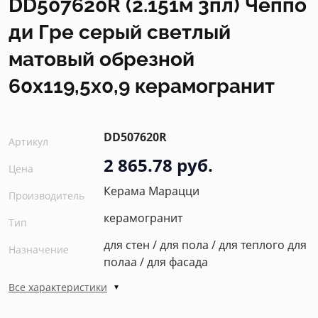
DD507620R (2.151м 3пл) Чеппо
ди Гре серый светлый
матовый обрезной
60x119,5x0,9 керамогранит
DD507620R
Артикул
2 865.78 руб.
Цена
Керама Марацци
Производитель
керамогранит
Тип
для стен / для пола / для теплого для
Назначение
полаа / для фасада
Все характеристики