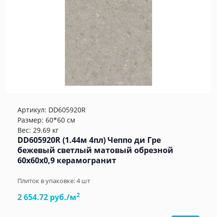
Артикул:
DD605920R
Размер: 60*60 см
Вес: 29.69 кг
DD605920R (1.44м 4пл) Чеппо ди Гре
бежевый светлый матовый обрезной
60x60x0,9 керамогранит
Плиток в упаковке:
4
шт
2
2 654.72 руб./м