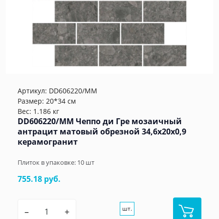
Артикул:
DD606220/MM
Размер: 20*34 см
Вес: 1.186 кг
DD606220/MM Чеппо ди Гре мозаичный
антрацит матовый обрезной 34,6x20x0,9
керамогранит
Плиток в упаковке:
10
шт
755.18 руб.
шт.
–
+