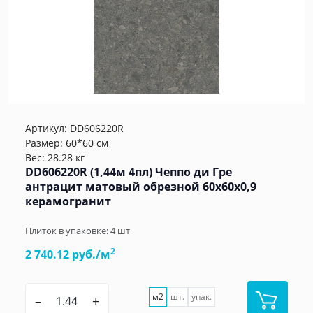
Артикул:
DD606220R
Размер: 60*60 см
Вес: 28.28 кг
DD606220R (1,44м 4пл) Чеппо ди Гре
антрацит матовый обрезной 60x60x0,9
керамогранит
Плиток в упаковке:
4
шт
2
2 740.12 руб./м
м2
шт.
упак.
–
+