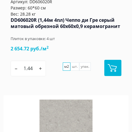
Артикул:
DD606020R
Размер: 60*60 см
Вес: 28.28 кг
DD606020R (1,44м 4пл) Чеппо ди Гре серый
матовый обрезной 60x60x0,9 керамогранит
Плиток в упаковке:
4
шт
2
2 654.72 руб./м
м2
шт.
упак.
–
+