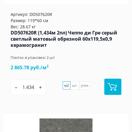
Артикул:
DD507620R
Размер: 119*60 см
Вес: 28.67 кг
DD507620R (1,434м 2пл) Чеппо ди Гре серый
светлый матовый обрезной 60x119,5x0,9
керамогранит
Плиток в упаковке:
2
шт
2
2 865.78 руб./м
м2
шт.
упак.
–
+