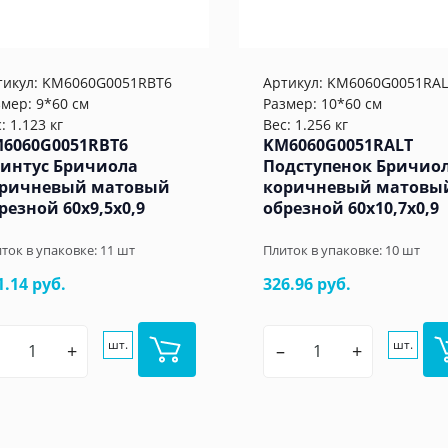
тикул:
KM6060G0051RBT6
Артикул:
KM6060G0051RAL
змер: 9*60 см
Размер: 10*60 см
: 1.123 кг
Вес: 1.256 кг
6060G0051RBT6
KM6060G0051RALT
интус Бричиола
Подступенок Бричио
ричневый матовый
коричневый матовы
резной 60x9,5x0,9
обрезной 60x10,7x0,9
ток в упаковке:
11
шт
Плиток в упаковке:
10
шт
1.14 руб.
326.96 руб.
шт.
шт.
+
–
+