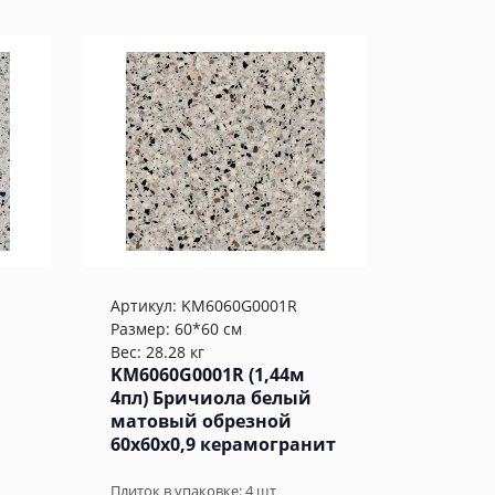
Артикул:
KM6060G0001R
Размер: 60*60 см
Вес: 28.28 кг
KM6060G0001R (1,44м
4пл) Бричиола белый
матовый обрезной
60x60x0,9 керамогранит
Плиток в упаковке:
4
шт