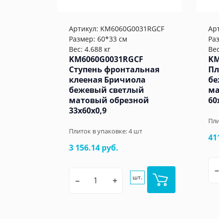
Артикул:
KM6060G0031RGCF
Ар
Размер: 60*33 см
Ра
Вес: 4.688 кг
Вес
KM6060G0031RGCF
KM
Ступень фронтальная
Пл
клееная Бричиола
бе
бежевый светлый
ма
матовый обрезной
60
33x60x0,9
Пли
Плиток в упаковке:
4
шт
41
3 156.14 руб.
–
шт.
–
+