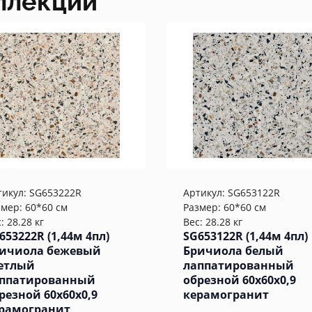
ллекции
тикул:
SG653222R
Артикул:
SG653122R
змер: 60*60 см
Размер: 60*60 см
: 28.28 кг
Вес: 28.28 кг
653222R (1,44м 4пл)
SG653122R (1,44м 4пл)
ичиола бежевый
Бричиола белый
етлый
лаппатированный
ппатированный
обрезной 60x60x0,9
резной 60x60x0,9
керамогранит
рамогранит