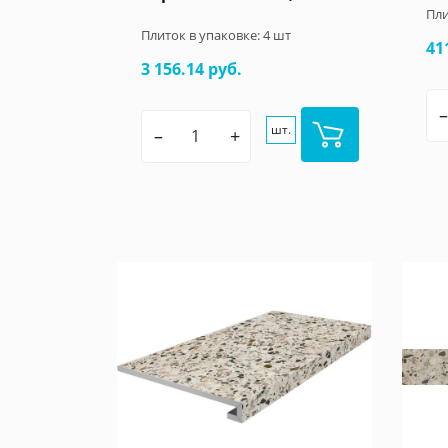
Пли
Плиток в упаковке:
4
шт
41
3 156.14 руб.
–
шт.
–
+