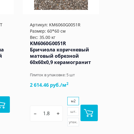
T
Артикул:
KM6060G0051R
Размер: 60*60 см
Вес: 35.00 кг
KM6060G0051R
ла
Бричиола коричневый
й
матовый обрезной
60x60x0,9 керамогранит
Плиток в упаковке:
5
шт
2
2 614.46 руб./м
м2
шт.
–
+
упак.