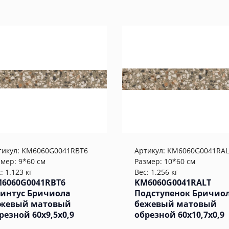
тикул:
KM6060G0041RBT6
Артикул:
KM6060G0041RAL
змер: 9*60 см
Размер: 10*60 см
: 1.123 кг
Вес: 1.256 кг
6060G0041RBT6
KM6060G0041RALT
интус Бричиола
Подступенок Бричио
жевый матовый
бежевый матовый
резной 60x9,5x0,9
обрезной 60x10,7x0,9