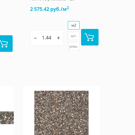
2
2 575.42 руб./м
м2
шт.
–
+
упак.