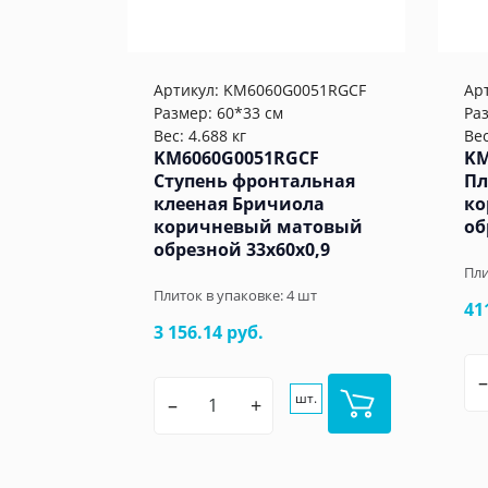
Артикул:
KM6060G0051RGCF
Ар
Размер: 60*33 см
Ра
Вес: 4.688 кг
Вес
KM6060G0051RGCF
KM
Ступень фронтальная
Пл
клееная Бричиола
ко
коричневый матовый
об
обрезной 33x60x0,9
Пли
Плиток в упаковке:
4
шт
41
3 156.14 руб.
–
шт.
–
+