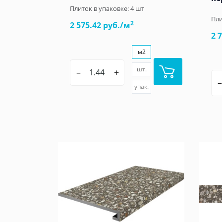
Плиток в упаковке:
4
шт
Пли
2
2 575.42 руб./м
2 
м2
шт.
–
+
–
упак.