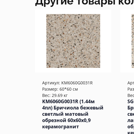
Другие товары ко
Артикул:
KM6060G0031R
Ар
Размер: 60*60 см
Ра
Вес: 29.69 кг
Вес
KM6060G0031R (1.44м
SG
4пл) Бричиола бежевый
Бр
светлый матовый
св
обрезной 60x60x0,9
ла
керамогранит
об
ке