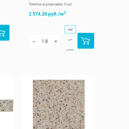
Плиток в упаковке:
5
шт
2
2 574.20 руб./м
м2
шт.
–
+
упак.