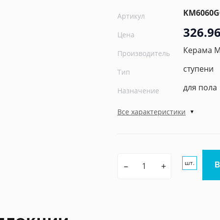
KM6060G
Артикул
326.96
Цена
Керама 
Производитель
ступени
Тип
для пола
Назначение
Все характеристики
шт.
–
+