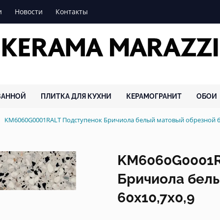
и
Новости
Контакты
ВАННОЙ
ПЛИТКА ДЛЯ КУХНИ
КЕРАМОГРАНИТ
ОБОИ
KM6060G0001RALT Подступенок Бричиола белый матовый обрезной 
KM6060G0001R
Бричиола бел
60x10,7x0,9