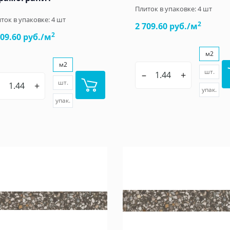
Плиток в упаковке:
4
шт
ток в упаковке:
4
шт
2
2 709.60 руб./м
2
709.60 руб./м
м2
м2
шт.
–
+
шт.
+
упак.
упак.