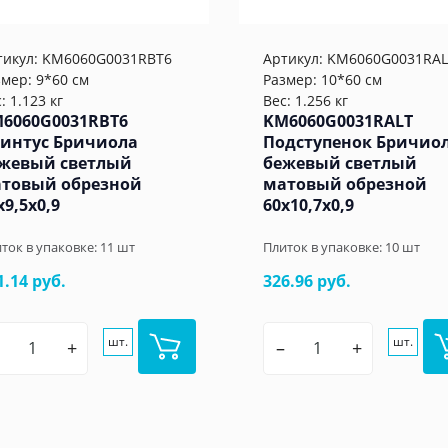
тикул:
KM6060G0031RBT6
Артикул:
KM6060G0031RAL
змер: 9*60 см
Размер: 10*60 см
: 1.123 кг
Вес: 1.256 кг
6060G0031RBT6
KM6060G0031RALT
интус Бричиола
Подступенок Бричио
жевый светлый
бежевый светлый
товый обрезной
матовый обрезной
x9,5x0,9
60x10,7x0,9
ток в упаковке:
11
шт
Плиток в упаковке:
10
шт
1.14 руб.
326.96 руб.
шт.
шт.
+
–
+