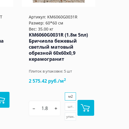
T
Артикул:
KM6060G0031R
Размер: 60*60 см
Вес: 35.00 кг
KM6060G0031R (1.8м 5пл)
ла
Бричиола бежевый
светлый матовый
обрезной 60x60x0,9
керамогранит
Плиток в упаковке:
5
шт
2
2 575.42 руб./м
м2
шт.
–
+
упак.