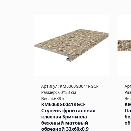
Артикул:
KM6060G0041RGCF
Ар
Размер: 60*33 см
Ра
Вес: 4.688 кг
Вес
KM6060G0041RGCF
KM
Ступень фронтальная
Пл
клееная Бричиола
бе
бежевый матовый
об
обрезной 33x60x0,9