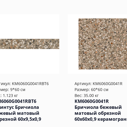
тикул:
KM6060G0041RBT6
Артикул:
KM6060G0041R
змер: 9*60 см
Размер: 60*60 см
: 1.123 кг
Вес: 35.00 кг
6060G0041RBT6
KM6060G0041R
интус Бричиола
Бричиола бежевый
жевый матовый
матовый обрезной
резной 60x9,5x0,9
60x60x0,9 керамогра