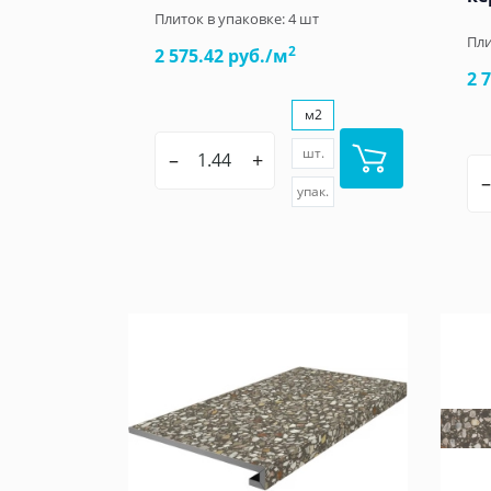
Плиток в упаковке:
4
шт
Пли
2
2 575.42 руб./м
2 
м2
шт.
–
+
–
упак.