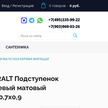
Вход
/
Регистрация
0
товаров -
0 руб.
+7(495)
335-99-22
+7(903)
969-03-26
САНТЕХНИКА
й 60x10,7x0,9 КЕРАМА МАРАЦЦИ
ALT Подступенок
евый матовый
,7x0,9