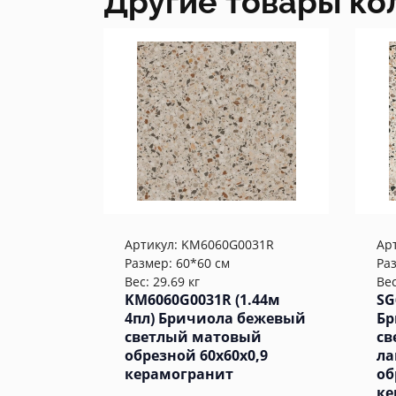
Другие товары ко
Артикул:
KM6060G0031R
Ар
Размер: 60*60 см
Ра
Вес: 29.69 кг
Вес
KM6060G0031R (1.44м
SG
4пл) Бричиола бежевый
Бр
светлый матовый
св
обрезной 60x60x0,9
ла
керамогранит
об
ке