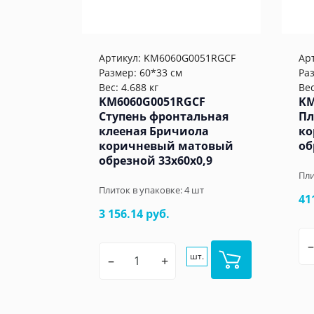
Артикул:
KM6060G0051RGCF
Ар
Размер: 60*33 см
Ра
Вес: 4.688 кг
Вес
KM6060G0051RGCF
KM
Ступень фронтальная
Пл
клееная Бричиола
ко
коричневый матовый
об
обрезной 33x60x0,9
Пли
Плиток в упаковке:
4
шт
41
3 156.14 руб.
–
шт.
–
+