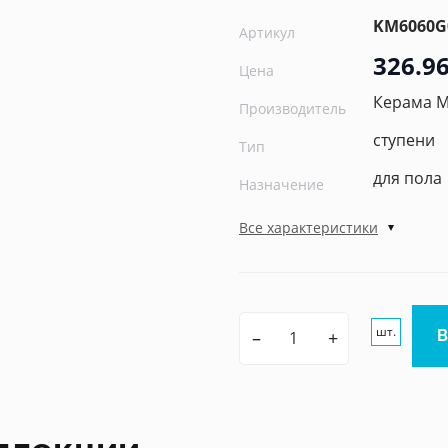
KM6060G
Артикул
326.96
Цена
Керама 
Производитель
ступени
Тип
для пола
Назначение
Все характеристики
шт.
–
+