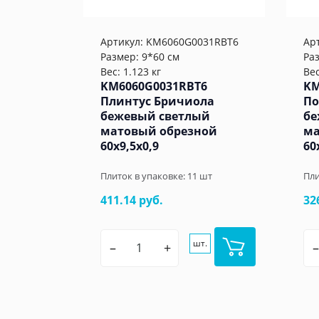
Артикул:
KM6060G0031RBT6
Ар
Размер: 9*60 см
Ра
Вес: 1.123 кг
Вес
KM6060G0031RBT6
KM
Плинтус Бричиола
По
бежевый светлый
бе
матовый обрезной
ма
60x9,5x0,9
60
Плиток в упаковке:
11
шт
Пли
411.14 руб.
32
шт.
–
+
–