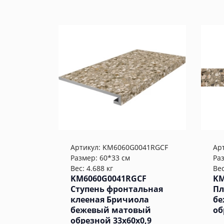
Артикул:
KM6060G0041RGCF
Ар
Размер: 60*33 см
Ра
Вес: 4.688 кг
Вес
KM6060G0041RGCF
KM
Ступень фронтальная
Пл
клееная Бричиола
бе
бежевый матовый
об
обрезной 33x60x0,9