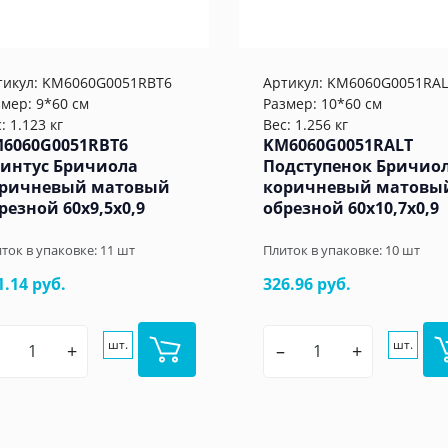
тикул:
KM6060G0051RBT6
Артикул:
KM6060G0051RAL
змер: 9*60 см
Размер: 10*60 см
: 1.123 кг
Вес: 1.256 кг
6060G0051RBT6
KM6060G0051RALT
интус Бричиола
Подступенок Бричио
ричневый матовый
коричневый матовы
резной 60x9,5x0,9
обрезной 60x10,7x0,9
ток в упаковке:
11
шт
Плиток в упаковке:
10
шт
1.14 руб.
326.96 руб.
шт.
шт.
+
–
+