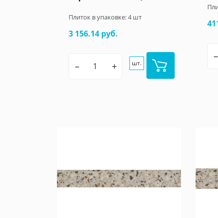
Пли
Плиток в упаковке:
4
шт
41
3 156.14 руб.
–
шт.
–
+