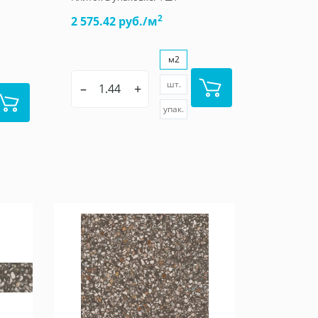
2
2 575.42 руб./м
м2
шт.
–
+
упак.