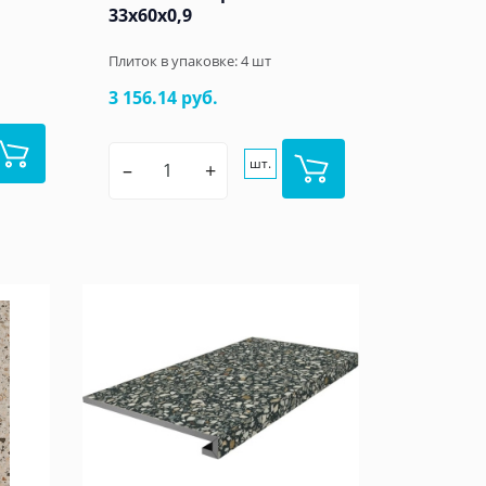
33x60x0,9
Плиток в упаковке:
4
шт
3 156.14 руб.
шт.
–
+