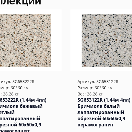
ллекции
тикул:
SG653222R
Артикул:
SG653122R
змер: 60*60 см
Размер: 60*60 см
: 28.28 кг
Вес: 28.28 кг
653222R (1,44м 4пл)
SG653122R (1,44м 4пл)
ичиола бежевый
Бричиола белый
етлый
лаппатированный
ппатированный
обрезной 60x60x0,9
резной 60x60x0,9
керамогранит
рамогранит