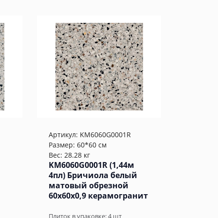
Артикул:
KM6060G0001R
Размер: 60*60 см
Вес: 28.28 кг
KM6060G0001R (1,44м
4пл) Бричиола белый
матовый обрезной
60x60x0,9 керамогранит
Плиток в упаковке:
4
шт