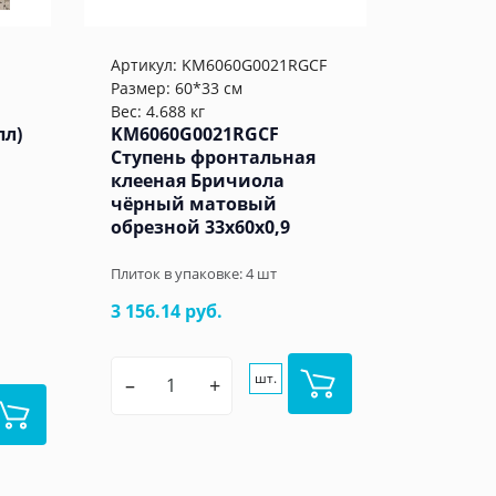
Артикул:
KM6060G0021RGCF
Размер: 60*33 см
Вес: 4.688 кг
пл)
KM6060G0021RGCF
Ступень фронтальная
клееная Бричиола
чёрный матовый
обрезной 33x60x0,9
Плиток в упаковке:
4
шт
3 156.14 руб.
шт.
–
+