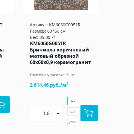
T
Артикул:
KM6060G0051R
Размер: 60*60 см
Вес: 35.00 кг
KM6060G0051R
ла
Бричиола коричневый
й
матовый обрезной
60x60x0,9 керамогранит
Плиток в упаковке:
5
шт
2
2 614.46 руб./м
м2
шт.
–
+
упак.