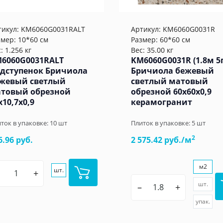
тикул:
KM6060G0031RALT
Артикул:
KM6060G0031R
змер: 10*60 см
Размер: 60*60 см
: 1.256 кг
Вес: 35.00 кг
6060G0031RALT
KM6060G0031R (1.8м 5
дступенок Бричиола
Бричиола бежевый
жевый светлый
светлый матовый
товый обрезной
обрезной 60x60x0,9
x10,7x0,9
керамогранит
ток в упаковке:
10
шт
Плиток в упаковке:
5
шт
2
6.96 руб.
2 575.42 руб./м
м2
шт.
+
шт.
–
+
упак.