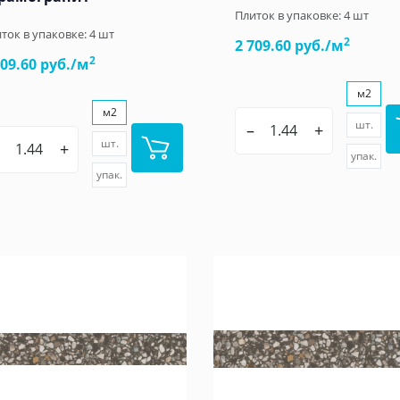
Плиток в упаковке:
4
шт
ток в упаковке:
4
шт
2
2 709.60 руб./м
2
709.60 руб./м
м2
м2
шт.
–
+
шт.
+
упак.
упак.