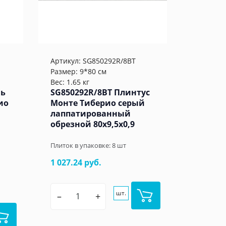
Артикул:
SG850292R/8BT
Размер: 9*80 см
Вес: 1.65 кг
нь
SG850292R/8BT Плинтус
ио
Монте Тиберио серый
лаппатированный
обрезной 80x9,5x0,9
Плиток в упаковке:
8
шт
1 027.24 руб.
шт.
–
+