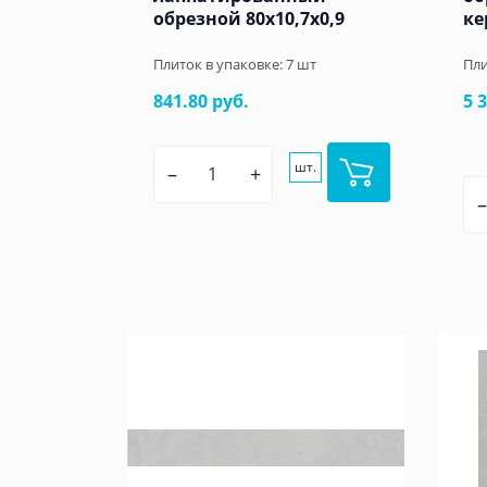
обрезной 80x10,7x0,9
ке
Плиток в упаковке:
7
шт
Пли
841.80 руб.
5 
шт.
–
+
–