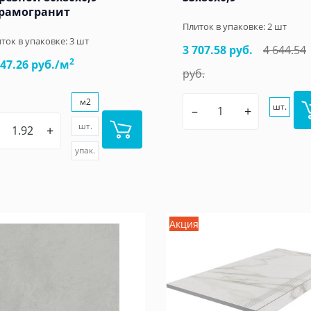
рамогранит
Плиток в упаковке:
2
шт
ток в упаковке:
3
шт
3 707.58 руб.
4 644.54
2
347.26 руб./м
руб.
м2
шт.
–
+
шт.
+
упак.
Акция