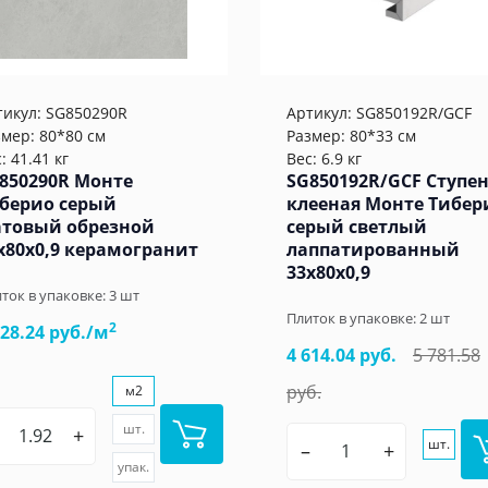
тикул:
SG850290R
Артикул:
SG850192R/GCF
змер: 80*80 см
Размер: 80*33 см
: 41.41 кг
Вес: 6.9 кг
850290R Монте
SG850192R/GCF Ступе
берио серый
клееная Монте Тибер
товый обрезной
серый светлый
x80x0,9 керамогранит
лаппатированный
33x80x0,9
ток в упаковке:
3
шт
Плиток в упаковке:
2
шт
2
528.24 руб./м
4 614.04 руб.
5 781.58
руб.
м2
шт.
+
шт.
–
+
упак.