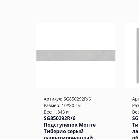
Артикул:
SG850292R/6
Ар
Размер: 10*80 см
Ра
Вес: 1.843 кг
Вес
SG850292R/6
SG
Подступенок Монте
Ти
Тиберио серый
ла
лаппатированный
об