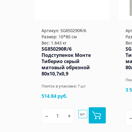
Артикул:
SG850290R/6
Ар
Размер: 10*80 см
Ра
Вес: 1.843 кг
Вес
SG850290R/6
SG
Подступенок Монте
Ти
Тиберио серый
ма
матовый обрезной
80
80x10,7x0,9
Пли
Плиток в упаковке:
7
шт
3 
514.84 руб.
шт.
–
+
–