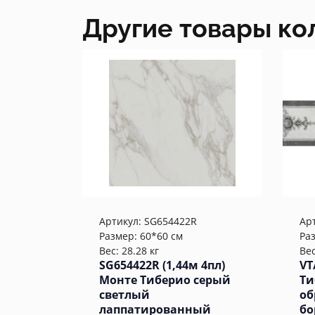
Другие товары ко
Артикул:
SG654422R
Ар
Размер: 60*60 см
Ра
Вес: 28.28 кг
Вес
SG654422R (1,44м 4пл)
VT
Монте Тиберио серый
Ти
светлый
об
лаппатированный
бо