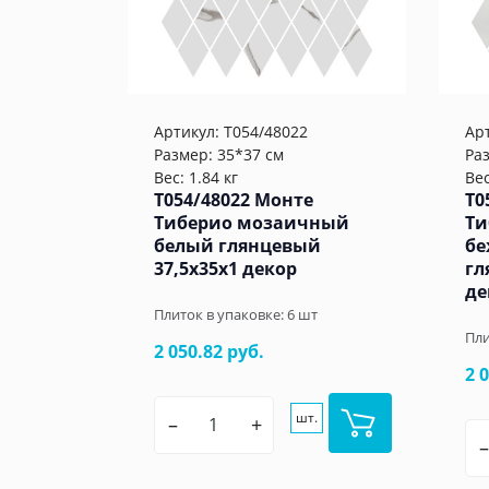
Артикул:
T054/48022
Ар
Размер: 35*37 см
Ра
Вес: 1.84 кг
Вес
T054/48022 Монте
T0
Тиберио мозаичный
Ти
белый глянцевый
бе
37,5x35x1 декор
гл
де
Плиток в упаковке:
6
шт
Пли
2 050.82 руб.
2 
шт.
–
+
–