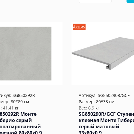
Акция
тикул:
SG850292R
Артикул:
SG850290R/GCF
змер: 80*80 см
Размер: 80*33 см
: 41.41 кг
Вес: 6.9 кг
850292R Монте
SG850290R/GCF Ступе
берио серый
клееная Монте Тибер
ппатированный
серый матовый
резной 80x80x0,9
33x80x0,9