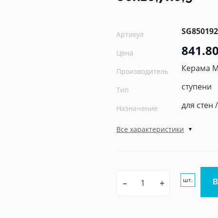
SG850192
Артикул
841.80
Цена
Керама 
Производитель
ступени
Тип
для стен 
Назначение
Все характеристики
шт.
–
+