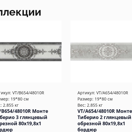
ллекции
тикул:
VT/B654/48010R
Артикул:
VT/A654/48010R
змер: 19*80 см
Размер: 19*80 см
: 2.855 кг
Вес: 2.855 кг
/B654/48010R Монте
VT/A654/48010R Монте
берио 3 глянцевый
Тиберио 2 глянцевый
резной 80x19,8x1
обрезной 80x19,8x1
рдюр
бордюр