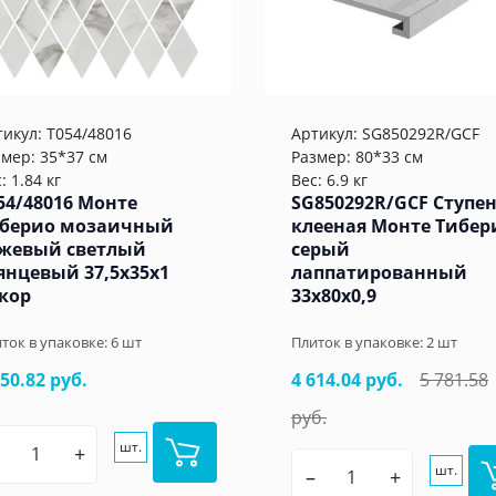
тикул:
T054/48016
Артикул:
SG850292R/GCF
змер: 35*37 см
Размер: 80*33 см
: 1.84 кг
Вес: 6.9 кг
54/48016 Монте
SG850292R/GCF Ступе
берио мозаичный
клееная Монте Тибер
жевый светлый
серый
янцевый 37,5x35x1
лаппатированный
кор
33x80x0,9
ток в упаковке:
6
шт
Плиток в упаковке:
2
шт
050.82 руб.
4 614.04 руб.
5 781.58
руб.
шт.
+
шт.
–
+