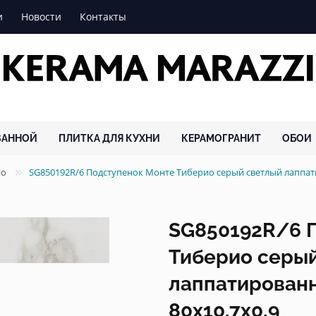
и
Новости
Контакты
ВАННОЙ
ПЛИТКА ДЛЯ КУХНИ
КЕРАМОГРАНИТ
ОБОИ
ио
SG850192R/6 Подступенок Монте Тиберио серый светлый лапп
SG850192R/6 
Тиберио серы
лаппатирован
80x10,7x0,9