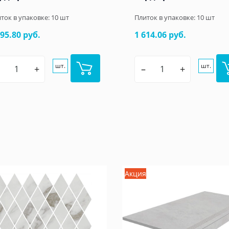
ток в упаковке:
10
шт
Плиток в упаковке:
10
шт
695.80 руб.
1 614.06 руб.
шт.
шт.
+
–
+
Акция