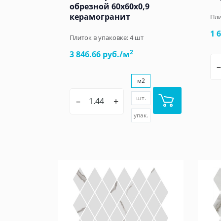
обрезной 60x60x0,9
керамогранит
Пли
1 
Плиток в упаковке:
4
шт
2
3 846.66 руб./м
–
м2
шт.
–
+
упак.