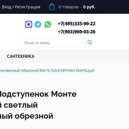
Вход
/
Регистрация
0
товаров -
0 руб.
+7(495)
335-99-22
+7(903)
969-03-26
САНТЕХНИКА
атированный обрезной 80x10,7x0,9 КЕРАМА МАРАЦЦИ
Подступенок Монте
й светлый
ный обрезной