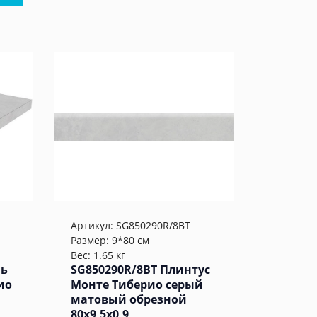
Артикул:
SG850290R/8BT
Размер: 9*80 см
Вес: 1.65 кг
нь
SG850290R/8BT Плинтус
ио
Монте Тиберио серый
матовый обрезной
80x9,5x0,9