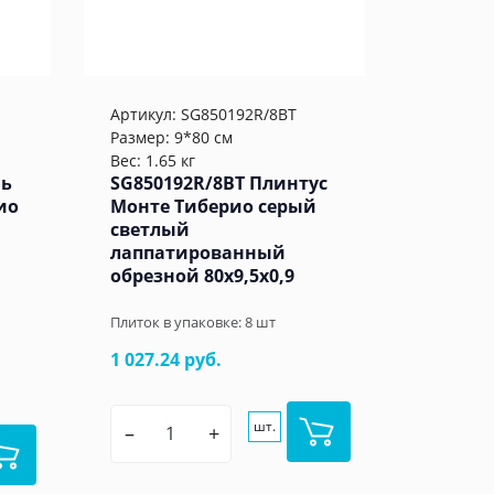
Артикул:
SG850192R/8BT
Размер: 9*80 см
Вес: 1.65 кг
нь
SG850192R/8BT Плинтус
ио
Монте Тиберио серый
светлый
лаппатированный
обрезной 80x9,5x0,9
Плиток в упаковке:
8
шт
1 027.24 руб.
шт.
–
+