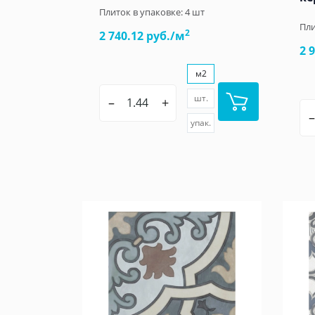
Плиток в упаковке:
4
шт
Пли
2
2 740.12 руб./м
2 
м2
шт.
–
+
–
упак.