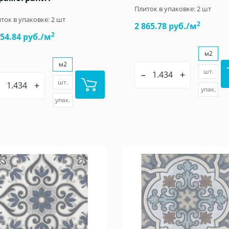
Плиток в упаковке:
2
шт
ток в упаковке:
2
шт
2
2 865.78 руб./м
2
954.84 руб./м
м2
м2
шт.
–
+
шт.
+
упак.
упак.