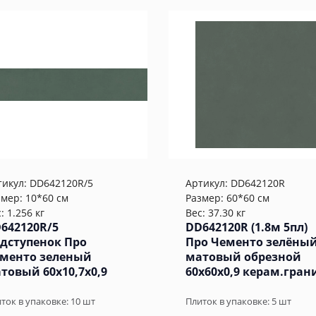
тикул:
DD642120R/5
Артикул:
DD642120R
змер: 10*60 см
Размер: 60*60 см
: 1.256 кг
Вес: 37.30 кг
642120R/5
DD642120R (1.8м 5пл)
дступенок Про
Про Чементо зелёны
менто зеленый
матовый обрезной
товый 60x10,7x0,9
60x60x0,9 керам.гран
ток в упаковке:
10
шт
Плиток в упаковке:
5
шт