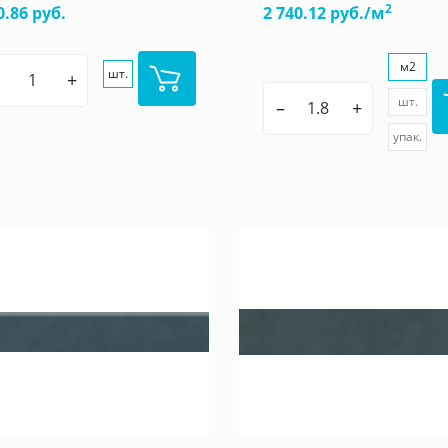
2
0.86 руб.
2 740.12 руб./м
м2
шт.
+
шт.
–
+
упак.