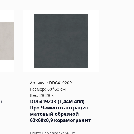
Артикул:
DD641920R
Размер: 60*60 см
Вес: 28.28 кг
)
DD641920R (1,44м 4пл)
Про Чементо антрацит
матовый обрезной
60x60x0,9 керамогранит
Плиток в упаковке:
4
шт