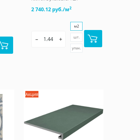
2
2 740.12 руб./м
м2
шт.
–
+
упак.
Акция