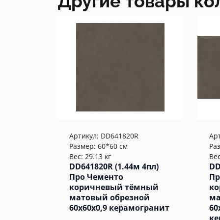
Другие товары ко
Артикул:
DD641820R
Ар
Размер: 60*60 см
Ра
Вес: 29.13 кг
Вес
DD641820R (1.44м 4пл)
DD
Про Чементо
Пр
коричневый тёмный
ко
матовый обрезной
ма
60x60x0,9 керамогранит
60
ке