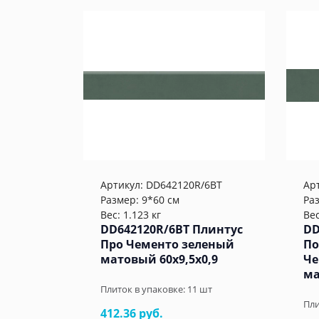
Артикул:
DD642120R/6BT
Ар
Размер: 9*60 см
Ра
Вес: 1.123 кг
Вес
DD642120R/6BT Плинтус
DD
Про Чементо зеленый
По
матовый 60x9,5x0,9
Че
ма
Плиток в упаковке:
11
шт
Пли
412.36 руб.