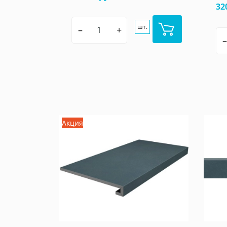
32
шт.
–
+
–
Акция