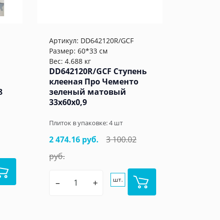
Артикул:
DD642120R/GCF
Размер: 60*33 см
Вес: 4.688 кг
DD642120R/GCF Ступень
клееная Про Чементо
8
зеленый матовый
33x60x0,9
Плиток в упаковке:
4
шт
2 474.16 руб.
3 100.02
руб.
шт.
–
+