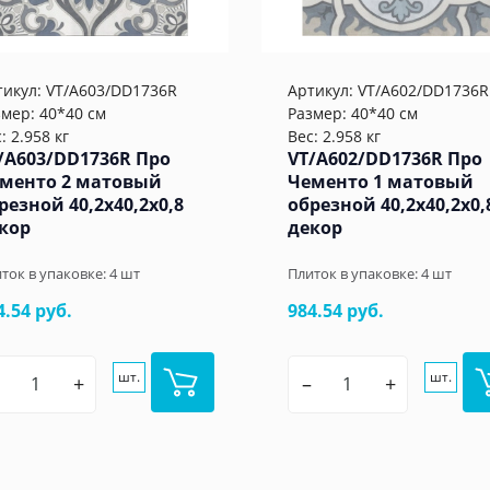
тикул:
VT/A603/DD1736R
Артикул:
VT/A602/DD1736R
змер: 40*40 см
Размер: 40*40 см
: 2.958 кг
Вес: 2.958 кг
/A603/DD1736R Про
VT/A602/DD1736R Про
менто 2 матовый
Чементо 1 матовый
резной 40,2x40,2x0,8
обрезной 40,2x40,2x0,
кор
декор
ток в упаковке:
4
шт
Плиток в упаковке:
4
шт
4.54 руб.
984.54 руб.
шт.
шт.
+
–
+