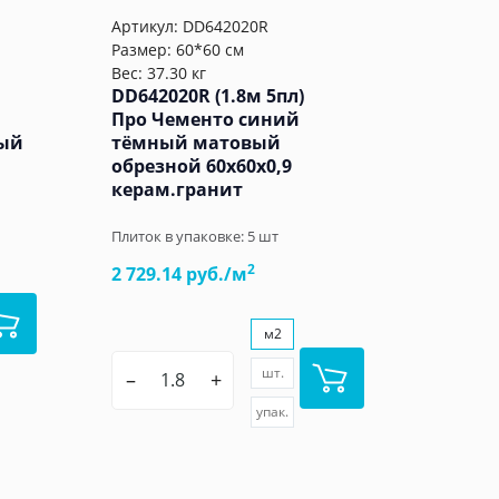
Артикул:
DD642020R
Размер: 60*60 см
Вес: 37.30 кг
DD642020R (1.8м 5пл)
Про Чементо синий
ный
тёмный матовый
обрезной 60x60x0,9
керам.гранит
Плиток в упаковке:
5
шт
2
2 729.14 руб./м
м2
шт.
–
+
упак.