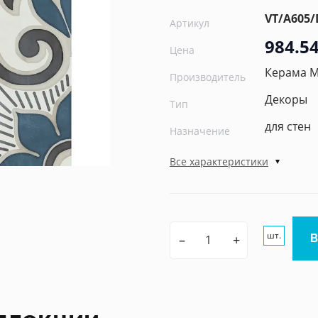
VT/A605
Артикул
984.54
Цена
Керама 
Производитель
Декоры
Тип
для стен
Назначение
Все характеристики
шт.
–
+