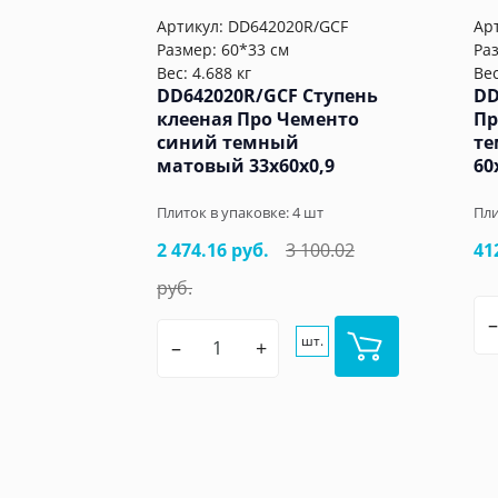
Артикул:
DD642020R/GCF
Ар
Размер: 60*33 см
Ра
Вес: 4.688 кг
Вес
DD642020R/GCF Ступень
DD
клееная Про Чементо
Пр
синий темный
те
матовый 33x60x0,9
60
Плиток в упаковке:
4
шт
Пли
2 474.16 руб.
3 100.02
41
руб.
–
шт.
–
+