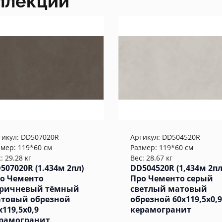
ллекции
тикул:
DD507020R
Артикул:
DD504520R
змер: 119*60 см
Размер: 119*60 см
: 29.28 кг
Вес: 28.67 кг
507020R (1.434м 2пл)
DD504520R (1,434м 2пл
о Чементо
Про Чементо серый
ричневый тёмный
светлый матовый
товый обрезной
обрезной 60x119,5x0,9
x119,5x0,9
керамогранит
рамогранит