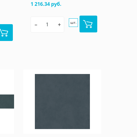
1 216.34 руб.
шт.
–
+