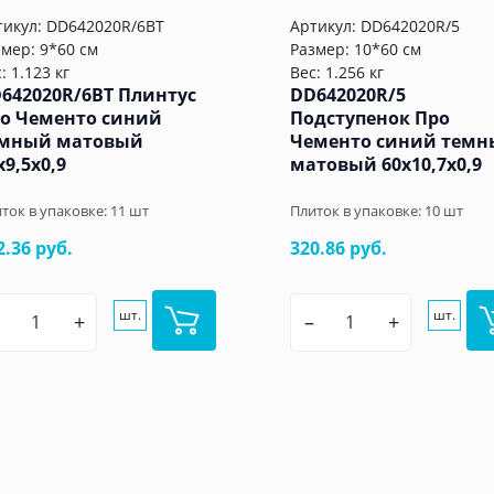
тикул:
DD642020R/6BT
Артикул:
DD642020R/5
змер: 9*60 см
Размер: 10*60 см
: 1.123 кг
Вес: 1.256 кг
642020R/6BT Плинтус
DD642020R/5
о Чементо синий
Подступенок Про
мный матовый
Чементо синий тем
x9,5x0,9
матовый 60x10,7x0,9
ток в упаковке:
11
шт
Плиток в упаковке:
10
шт
2.36 руб.
320.86 руб.
шт.
шт.
+
–
+