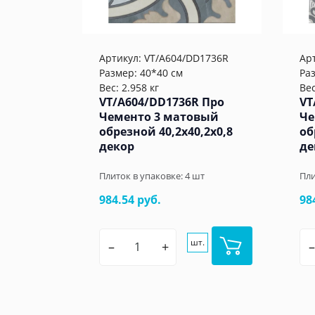
Артикул:
VT/A604/DD1736R
Ар
Размер: 40*40 см
Ра
Вес: 2.958 кг
Вес
VT/A604/DD1736R Про
VT
Чементо 3 матовый
Че
обрезной 40,2x40,2x0,8
об
декор
де
Плиток в упаковке:
4
шт
Пли
984.54 руб.
98
шт.
–
+
–