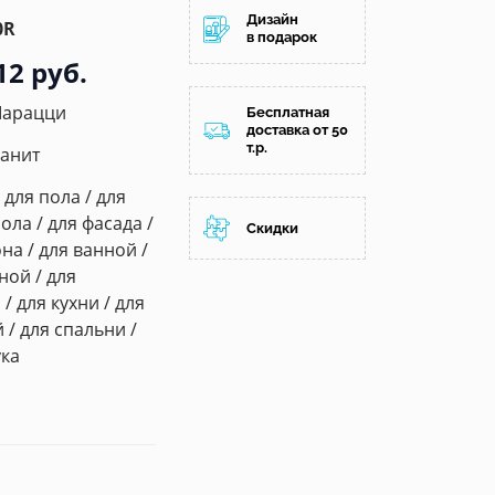
Дизайн
0R
в подарок
12 руб.
Марацци
Бесплатная
доставка от 50
т.р.
анит
/ для пола / для
ола / для фасада /
Скидки
на / для ванной /
ной / для
/ для кухни / для
/ для спальни /
ука