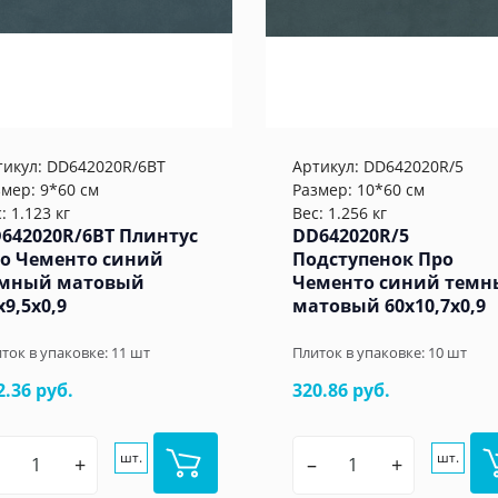
тикул:
DD642020R/6BT
Артикул:
DD642020R/5
змер: 9*60 см
Размер: 10*60 см
: 1.123 кг
Вес: 1.256 кг
642020R/6BT Плинтус
DD642020R/5
о Чементо синий
Подступенок Про
мный матовый
Чементо синий тем
x9,5x0,9
матовый 60x10,7x0,9
ток в упаковке:
11
шт
Плиток в упаковке:
10
шт
2.36 руб.
320.86 руб.
шт.
шт.
+
–
+