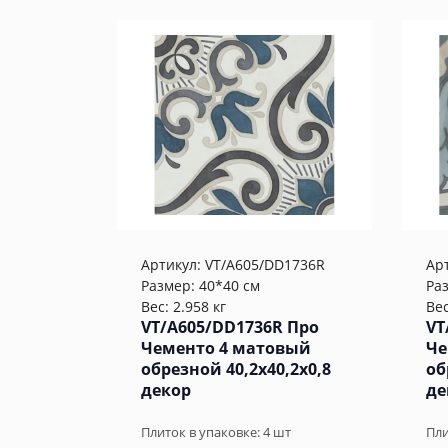
Артикул:
VT/A605/DD1736R
Ар
Размер: 40*40 см
Ра
Вес: 2.958 кг
Вес
VT/A605/DD1736R Про
VT
Чементо 4 матовый
Че
обрезной 40,2x40,2x0,8
об
декор
де
Плиток в упаковке:
4
шт
Пли