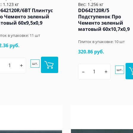
: 1.123 кг
Вес: 1.256 кг
642120R/6BT Плинтус
DD642120R/5
о Чементо зеленый
Подступенок Про
товый 60x9,5x0,9
Чементо зеленый
матовый 60x10,7x0,9
ток в упаковке:
11
шт
Плиток в упаковке:
10
шт
2.36 руб.
320.86 руб.
шт.
+
шт.
–
+