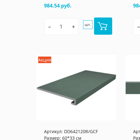
984.54 руб.
98
шт.
–
+
–
Акция
Артикул:
DD642120R/GCF
Ар
Размер: 60*33 см
Ра