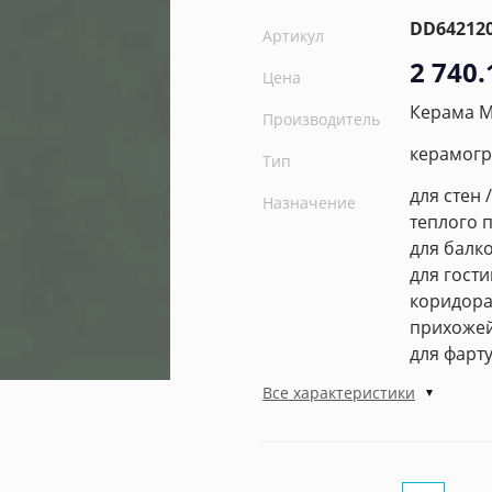
DD64212
Артикул
2 740.
Цена
Керама 
Производитель
керамогр
Тип
для стен 
Назначение
теплого п
для балко
для гости
коридора 
прихожей 
для фарт
Все характеристики