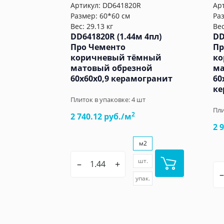
Артикул:
DD641820R
Ар
Размер: 60*60 см
Ра
Вес: 29.13 кг
Вес
DD641820R (1.44м 4пл)
DD
Про Чементо
Пр
коричневый тёмный
ко
матовый обрезной
ма
60x60x0,9 керамогранит
60
ке
Плиток в упаковке:
4
шт
Пли
2
2 740.12 руб./м
2 
м2
шт.
–
+
–
упак.