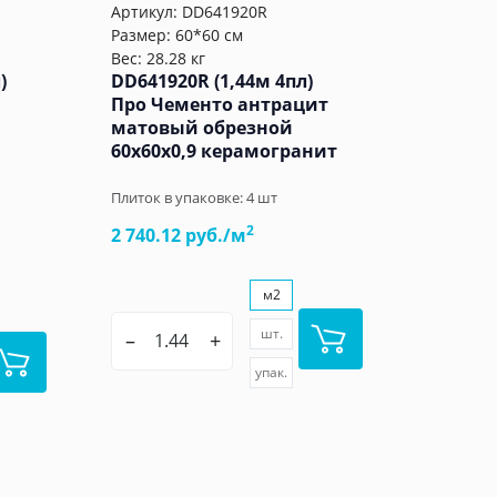
Артикул:
DD641920R
Размер: 60*60 см
Вес: 28.28 кг
)
DD641920R (1,44м 4пл)
Про Чементо антрацит
матовый обрезной
60x60x0,9 керамогранит
Плиток в упаковке:
4
шт
2
2 740.12 руб./м
м2
шт.
–
+
упак.