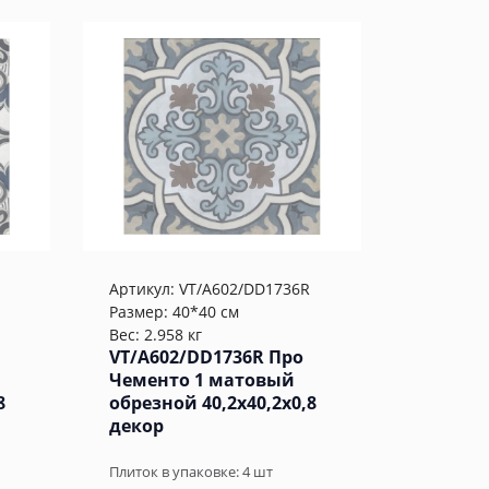
Артикул:
VT/A602/DD1736R
Размер: 40*40 см
Вес: 2.958 кг
VT/A602/DD1736R Про
Чементо 1 матовый
8
обрезной 40,2x40,2x0,8
декор
Плиток в упаковке:
4
шт