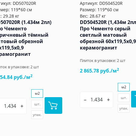
тикул:
DD507020R
Артикул:
DD504520R
змер: 119*60 см
Размер: 119*60 см
: 29.28 кг
Вес: 28.67 кг
507020R (1.434м 2пл)
DD504520R (1,434м 2пл
о Чементо
Про Чементо серый
ричневый тёмный
светлый матовый
товый обрезной
обрезной 60x119,5x0,9
x119,5x0,9
керамогранит
рамогранит
Плиток в упаковке:
2
шт
ток в упаковке:
2
шт
2
2 865.78 руб./м
2
954.84 руб./м
м2
м2
шт.
–
+
шт.
+
упак.
упак.