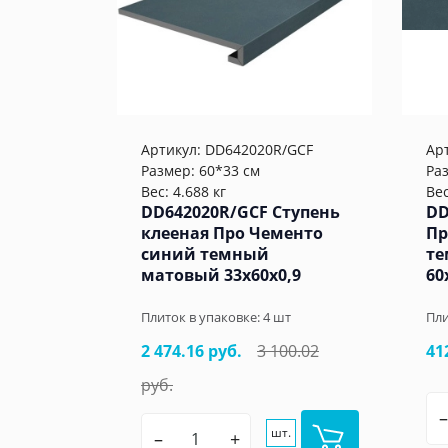
Артикул:
DD642020R/GCF
Ар
Размер: 60*33 см
Ра
Вес: 4.688 кг
Вес
DD642020R/GCF Ступень
DD
клееная Про Чементо
Пр
синий темный
те
матовый 33x60x0,9
60
Плиток в упаковке:
4
шт
Пли
2 474.16 руб.
3 100.02
41
руб.
–
шт.
–
+