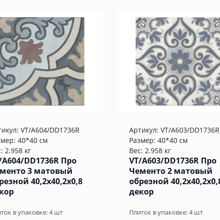
тикул:
VT/A604/DD1736R
Артикул:
VT/A603/DD1736R
змер: 40*40 см
Размер: 40*40 см
: 2.958 кг
Вес: 2.958 кг
/A604/DD1736R Про
VT/A603/DD1736R Про
менто 3 матовый
Чементо 2 матовый
резной 40,2x40,2x0,8
обрезной 40,2x40,2x0,
кор
декор
ток в упаковке:
4
шт
Плиток в упаковке:
4
шт