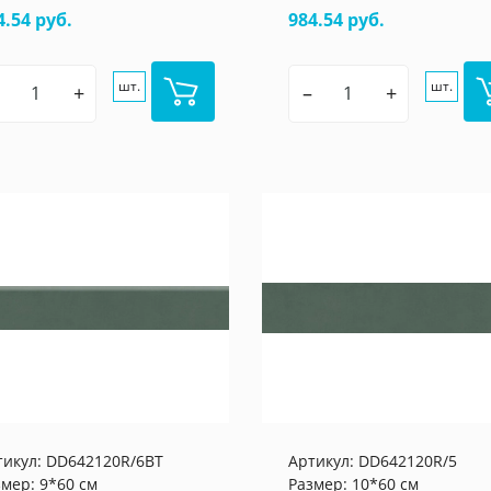
4.54 руб.
984.54 руб.
шт.
шт.
+
–
+
тикул:
DD642120R/6BT
Артикул:
DD642120R/5
змер: 9*60 см
Размер: 10*60 см