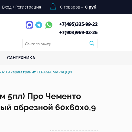
Вход
/
Регистрация
0
товаров -
0 руб.
+7(495)
335-99-22
+7(903)
969-03-26
САНТЕХНИКА
x60x0,9 керам.гранит КЕРАМА МАРАЦЦИ
8м 5пл) Про Чементо
ый обрезной 60x60x0,9