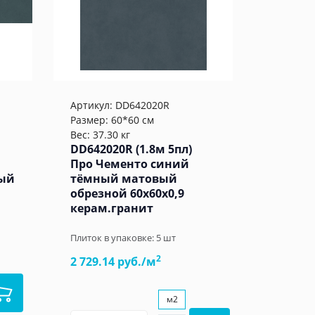
Артикул:
DD642020R
Размер: 60*60 см
Вес: 37.30 кг
DD642020R (1.8м 5пл)
Про Чементо синий
ный
тёмный матовый
обрезной 60x60x0,9
керам.гранит
Плиток в упаковке:
5
шт
2
2 729.14 руб./м
м2