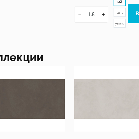
м2
шт.
–
+
упак.
ллекции