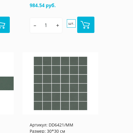
984.54 руб.
шт.
–
+
Артикул:
DD6421/MM
Размер: 30*30 см