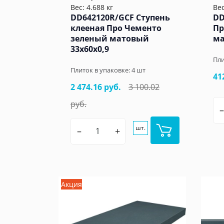
Вес: 4.688 кг
Вес
DD642120R/GCF Ступень
DD
клееная Про Чементо
Пр
зеленый матовый
ма
33x60x0,9
Пли
Плиток в упаковке:
4
шт
41
2 474.16 руб.
3 100.02
руб.
–
шт.
–
+
Акция