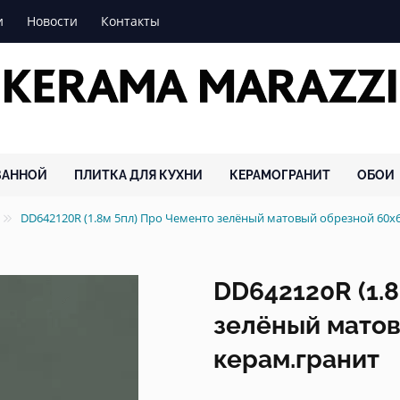
и
Новости
Контакты
ВАННОЙ
ПЛИТКА ДЛЯ КУХНИ
КЕРАМОГРАНИТ
ОБОИ
DD642120R (1.8м 5пл) Про Чементо зелёный матовый обрезной 60
DD642120R (1.
зелёный матов
керам.гранит