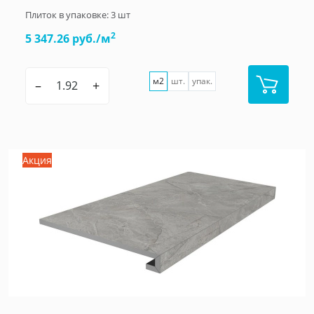
Плиток в упаковке:
3
шт
2
5 347.26 руб./м
м2
шт.
упак.
–
+
Акция