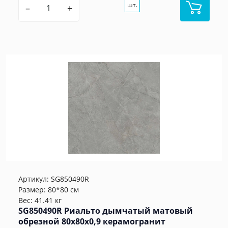
шт.
–
+
Артикул:
SG850490R
Размер: 80*80 см
Вес: 41.41 кг
SG850490R Риальто дымчатый матовый
обрезной 80x80x0,9 керамогранит