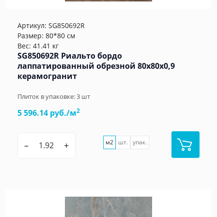
Артикул:
SG850692R
Размер: 80*80 см
Вес: 41.41 кг
SG850692R Риальто бордо
лаппатированный обрезной 80x80x0,9
керамогранит
Плиток в упаковке:
3
шт
2
5 596.14 руб./м
м2
шт.
упак.
–
+