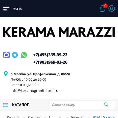
0
меню
+7(495)
335-99-22
+7(903)
969-03-26
г. Москва, ул. Профсоюзная, д. 88/20
Пн-Сб: с 10-00 до 20-00
Вс: с 10-00 до 18-00
info@keramogranitstore.ru
КАТАЛОГ
Главная
Каталог
Венеция
Риальто
ID161 Риальто