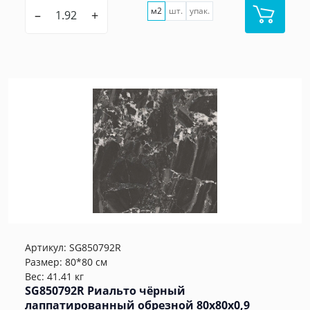
м2
шт.
упак.
–
+
Артикул:
SG850792R
Размер: 80*80 см
Вес: 41.41 кг
SG850792R Риальто чёрный
лаппатированный обрезной 80x80x0,9