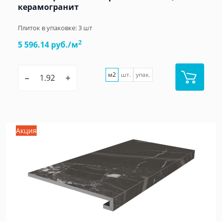
керамогранит
Плиток в упаковке:
3
шт
2
5 596.14 руб./м
м2
шт.
упак.
–
+
Акция