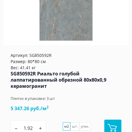
Артикул:
SG850592R
Размер: 80*80 см
Вес: 41.41 кг
SG850592R Риальто голубой
лаппатированный обрезной 80x80x0,9
керамогранит
Плиток в упаковке:
3
шт
2
5 347.26 руб./м
м2
шт.
упак.
–
+