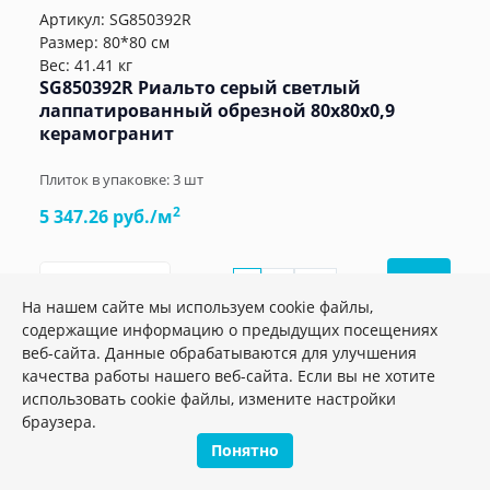
Артикул:
SG850392R
Размер: 80*80 см
Вес: 41.41 кг
SG850392R Риальто серый светлый
лаппатированный обрезной 80x80x0,9
керамогранит
Плиток в упаковке:
3
шт
2
5 347.26 руб./м
м2
шт.
упак.
–
+
На нашем сайте мы используем cookie файлы,
содержащие информацию о предыдущих посещениях
веб-сайта. Данные обрабатываются для улучшения
качества работы нашего веб-сайта. Если вы не хотите
использовать cookie файлы, измените настройки
Акция
браузера.
Понятно