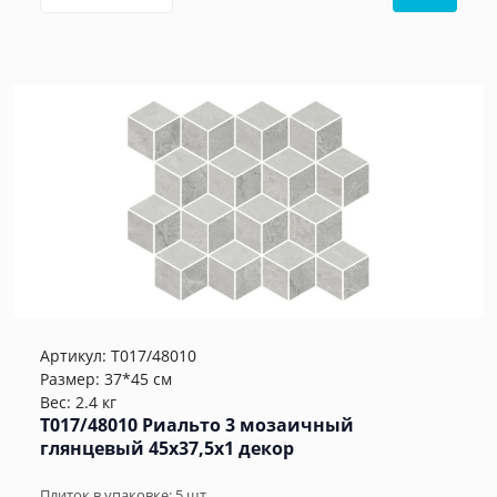
Артикул:
T017/48010
Размер: 37*45 см
Вес: 2.4 кг
T017/48010 Риальто 3 мозаичный
глянцевый 45x37,5x1 декор
Плиток в упаковке:
5
шт