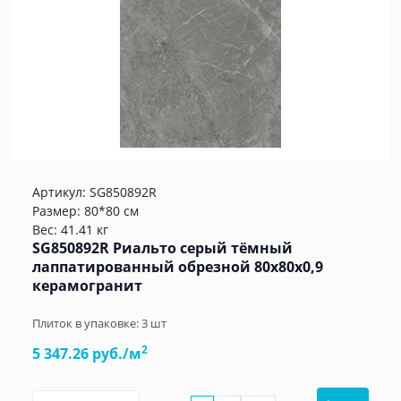
Артикул:
SG850892R
Размер: 80*80 см
Вес: 41.41 кг
SG850892R Риальто серый тёмный
лаппатированный обрезной 80x80x0,9
керамогранит
Плиток в упаковке:
3
шт
2
5 347.26 руб./м