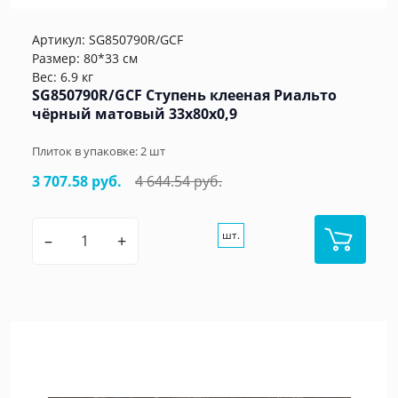
Артикул:
SG850790R/GCF
Размер: 80*33 см
Вес: 6.9 кг
SG850790R/GCF Ступень клееная Риальто
чёрный матовый 33x80x0,9
Плиток в упаковке:
2
шт
3 707.58 руб.
4 644.54 руб.
шт.
–
+