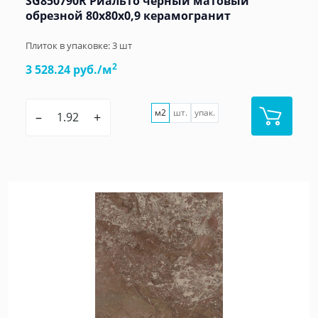
SG850790R Риальто чёрный матовый
обрезной 80x80x0,9 керамогранит
Плиток в упаковке:
3
шт
2
3 528.24 руб./м
м2
шт.
упак.
–
+