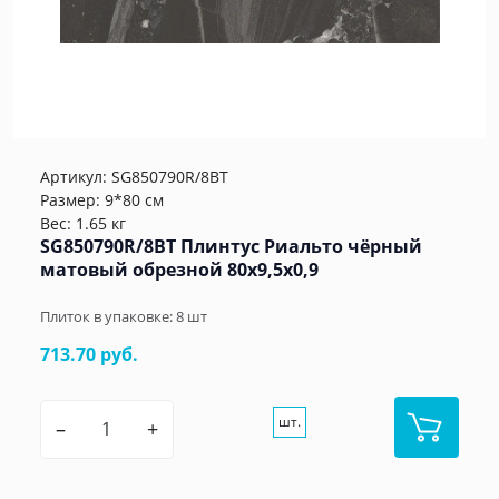
Артикул:
SG850790R/8BT
Размер: 9*80 см
Вес: 1.65 кг
SG850790R/8BT Плинтус Риальто чёрный
матовый обрезной 80x9,5x0,9
Плиток в упаковке:
8
шт
713.70 руб.
шт.
–
+