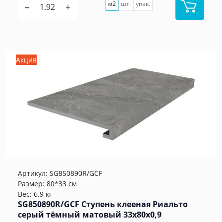
м2
шт.
упак.
–
+
Акция
Артикул:
SG850890R/GCF
Размер: 80*33 см
Вес: 6.9 кг
SG850890R/GCF Ступень клееная Риальто
серый тёмный матовый 33x80x0,9