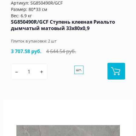
Артикул:
SG850490R/GCF
Размер: 80*33 см
Вес: 6.9 кг
SG850490R/GCF Ступень клееная Риальто
дымчатый матовый 33x80x0,9
Плиток в упаковке:
2
шт
3 707.58 руб.
4 644.54 руб.
шт.
–
+