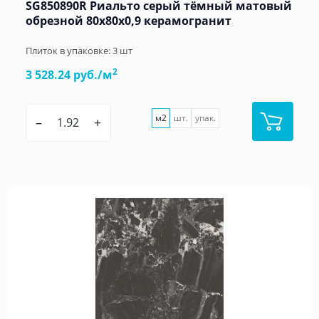
SG850890R Риальто серый тёмный матовый
обрезной 80x80x0,9 керамогранит
Плиток в упаковке:
3
шт
2
3 528.24 руб./м
м2
шт.
упак.
–
+