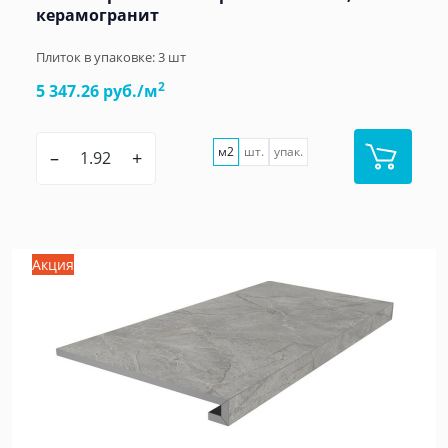
керамогранит
Плиток в упаковке:
3
шт
2
5 347.26 руб./м
м2
шт.
упак.
–
+
Акция