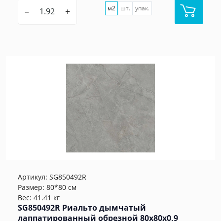
м2
шт.
упак.
–
+
Артикул:
SG850492R
Размер: 80*80 см
Вес: 41.41 кг
SG850492R Риальто дымчатый
лаппатированный обрезной 80x80x0,9