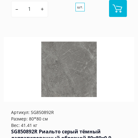
шт.
–
+
Артикул:
SG850892R
Размер: 80*80 см
Вес: 41.41 кг
SG850892R Риальто серый тёмный