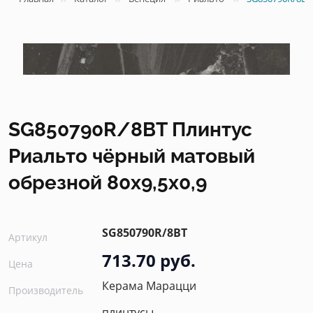
SG850790R/8BT Плинтус
Риальто чёрный матовый
обрезной 80x9,5x0,9
SG850790R/8BT
Артикул
713.70 руб.
Цена
Керама Марацци
Производитель
плинтусы