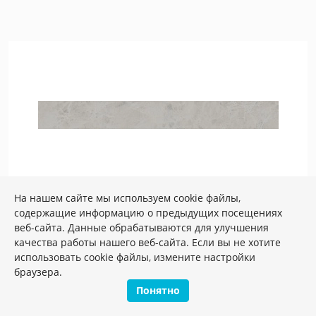
На нашем сайте мы используем cookie файлы,
содержащие информацию о предыдущих посещениях
Артикул:
SG850390R/8BT
веб-сайта. Данные обрабатываются для улучшения
Размер: 9*80 см
качества работы нашего веб-сайта. Если вы не хотите
Вес: 1.65 кг
SG850390R/8BT Плинтус Риальто серый
использовать cookie файлы, измените настройки
светлый матовый обрезной 80x9,5x0,9
браузера.
Понятно
Плиток в упаковке:
8
шт