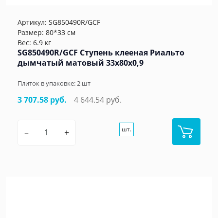
Артикул:
SG850490R/GCF
Размер: 80*33 см
Вес: 6.9 кг
SG850490R/GCF Ступень клееная Риальто
дымчатый матовый 33x80x0,9
Плиток в упаковке:
2
шт
3 707.58 руб.
4 644.54 руб.
шт.
–
+