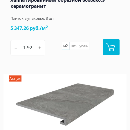
лаппатированный обрезной 80x80x0,9
керамогранит
Плиток в упаковке:
3
шт
2
5 347.26 руб./м
м2
шт.
упак.
–
+
Акция