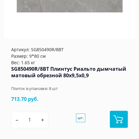
Артикул:
SG850490R/8BT
Размер: 9*80 см
Вес: 1.65 кг
SG850490R/8BT Плинтус Риальто дымчатый
матовый обрезной 80x9,5x0,9
Плиток в упаковке:
8
шт
713.70 руб.
шт.
–
+