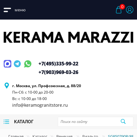
0
меню
+7(495)
335-99-22
+7(903)
969-03-26
г. Москва, ул. Профсоюзная, д. 88/20
Пн-Сб: с 10-00 до 20-00
Вс: с 10-00 до 18-00
info@keramogranitstore.ru
КАТАЛОГ
Главная
Каталог
Венеция
Риальто
SG850790R/8BT