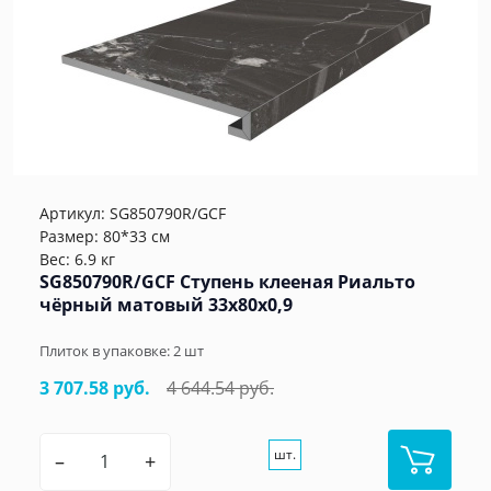
Артикул:
SG850790R/GCF
Размер: 80*33 см
Вес: 6.9 кг
SG850790R/GCF Ступень клееная Риальто
чёрный матовый 33x80x0,9
Плиток в упаковке:
2
шт
3 707.58 руб.
4 644.54 руб.
шт.
–
+