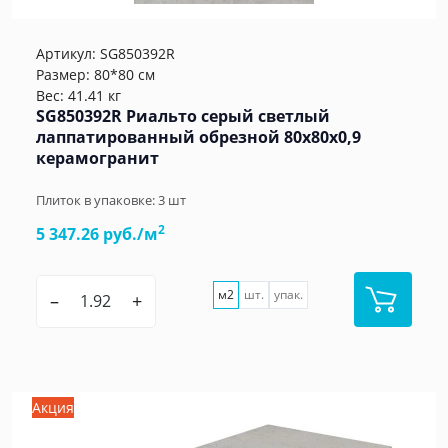
Артикул:
SG850392R
Размер: 80*80 см
Вес: 41.41 кг
SG850392R Риальто серый светлый
лаппатированный обрезной 80x80x0,9
керамогранит
Плиток в упаковке:
3
шт
2
5 347.26 руб./м
м2
шт.
упак.
–
+
Акция