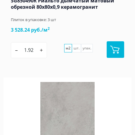
SG850490R Риальто дымчатый матовый
обрезной 80x80x0,9 керамогранит
Плиток в упаковке:
3
шт
2
3 528.24 руб./м
м2
шт.
упак.
–
+