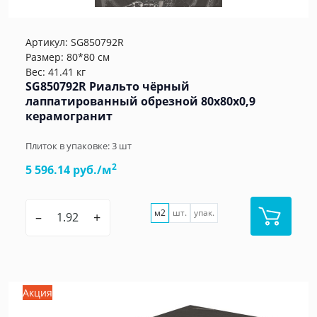
Артикул:
SG850792R
Размер: 80*80 см
Вес: 41.41 кг
SG850792R Риальто чёрный
лаппатированный обрезной 80x80x0,9
керамогранит
Плиток в упаковке:
3
шт
2
5 596.14 руб./м
м2
шт.
упак.
–
+
Акция