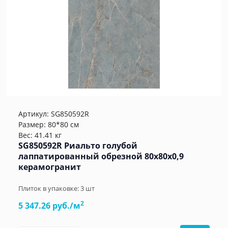
Артикул:
SG850592R
Размер: 80*80 см
Вес: 41.41 кг
SG850592R Риальто голубой
лаппатированный обрезной 80x80x0,9
керамогранит
Плиток в упаковке:
3
шт
2
5 347.26 руб./м