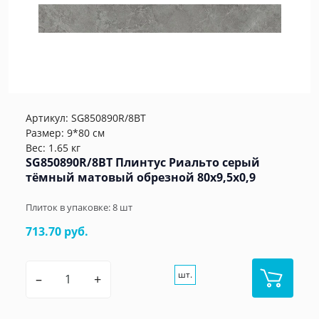
Артикул:
SG850890R/8BT
Размер: 9*80 см
Вес: 1.65 кг
SG850890R/8BT Плинтус Риальто серый
тёмный матовый обрезной 80x9,5x0,9
Плиток в упаковке:
8
шт
713.70 руб.
шт.
–
+