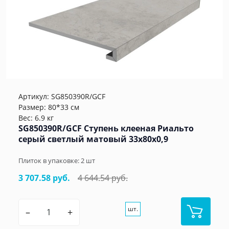
Артикул:
SG850390R/GCF
Размер: 80*33 см
Вес: 6.9 кг
SG850390R/GCF Ступень клееная Риальто
серый светлый матовый 33x80x0,9
Плиток в упаковке:
2
шт
3 707.58 руб.
4 644.54 руб.
шт.
–
+