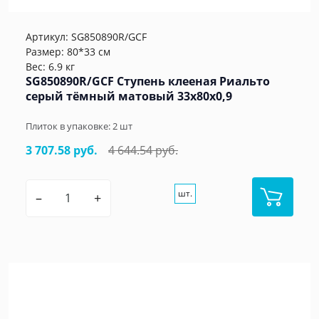
Артикул:
SG850890R/GCF
Размер: 80*33 см
Вес: 6.9 кг
SG850890R/GCF Ступень клееная Риальто
серый тёмный матовый 33x80x0,9
Плиток в упаковке:
2
шт
3 707.58 руб.
4 644.54 руб.
шт.
–
+