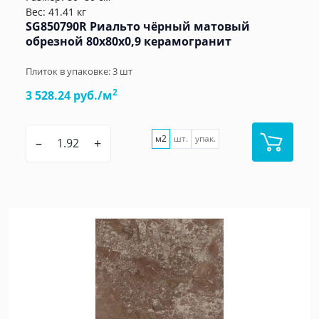
Вес: 41.41 кг
SG850790R Риальто чёрный матовый
обрезной 80x80x0,9 керамогранит
Плиток в упаковке:
3
шт
2
3 528.24 руб./м
м2
шт.
упак.
–
+